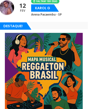
⏰ FALTAM 188 DIAS
12
KAROL G
FEV
Arena Pacaembu - SP
DESTAQUE!