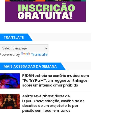
TRANSLATE
Powered by
Translate
MAIS ACESSADAS DA SEMANA
PEDRIN estreia no cenário musical com
“Pa Ti Y Pa Mí”, um reggaeton trilingue
sobre um intenso amor proibido
Anitta revela bastidores de
EQUILIBRIVM: emoção, essência e os
desafios de um projeto feito por
paixão sem focar em lucros