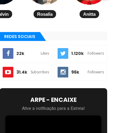
alvin
Rosalía
Anitta
REDES SOCIAIS
22k
1.120k
Likes
Followers
31.4k
96k
Subscribes
Followers
ARPE - ENCAIXE
Ative a notificação para a Estreia!