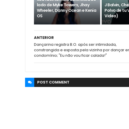
lado de Myke Towers, Jhay
J Balvin, Ch
Wheeler, Danny Ocean e Kenia
Polvo de tu V
OS
Video)
ANTERIOR
Dançarina registra B.O. após ser intimidada,
constrangida e exposta pela vizinha por dançar 
condomínio; "Eu não vou ficar calada!"
POST
COMMENT