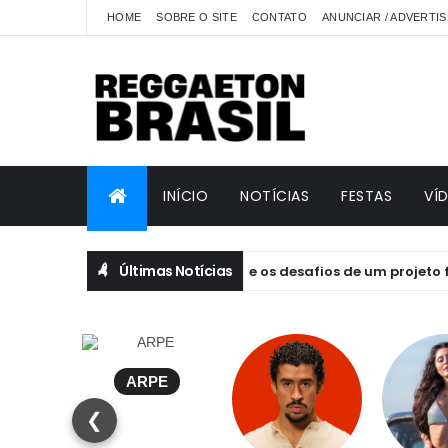
HOME
SOBRE O SITE
CONTATO
ANUNCIAR / ADVERTIS
INÍCIO
NOTÍCIAS
FESTAS
VÍ
Últimas Notícias
ILIBRIVM: emoção, essência e os desafios de um projeto feito po
ARPE
❮