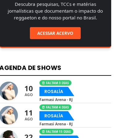
Descubra pesquisas, TCCs e matérias
jornalísticas que documentam o impacto do
reggaeton e do nosso portal no Brasil.
ACESSAR ACERVO
AGENDA DE SHOWS
⏰ FALTAM 3 DIAS
10
ROSALÍA
AGO
Farmasi Arena - RJ
⏰ FALTAM 4 DIAS
11
ROSALÍA
AGO
Farmasi Arena - RJ
⏰ FALTAM 15 DIAS
22