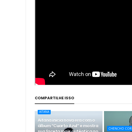
COMPARTILHE ISSO
AITANA
Aitana inicia nova era com o
álbum “Cuarto Azul” e mostra
CHENCHO COR
sua faceta mais autêntica ao