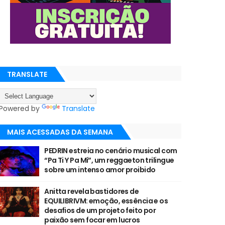
TRANSLATE
Powered by
Translate
MAIS ACESSADAS DA SEMANA
PEDRIN estreia no cenário musical com
“Pa Ti Y Pa Mí”, um reggaeton trilingue
sobre um intenso amor proibido
Anitta revela bastidores de
EQUILIBRIVM: emoção, essência e os
desafios de um projeto feito por
paixão sem focar em lucros