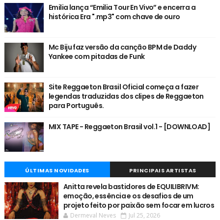
Emilia lança “Emilia Tour En Vivo” e encerra a
histórica Era ".mp3" com chave de ouro
Mc Biju faz versão da canção BPM de Daddy
Yankee com pitadas de Funk
Site Reggaeton Brasil Oficial começa a fazer
legendas traduzidas dos clipes de Reggaeton
para Português.
MIX TAPE - Reggaeton Brasil vol.1 - [DOWNLOAD]
ÚLTIMAS NOVIDADES
PRINCIPAIS ARTISTAS
Anitta revela bastidores de EQUILIBRIVM:
emoção, essência e os desafios de um
projeto feito por paixão sem focar em lucros
Dermeval Neves
Jul 25, 2026