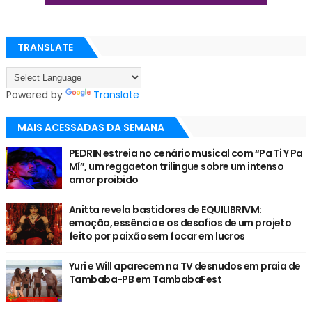
TRANSLATE
Powered by
Translate
MAIS ACESSADAS DA SEMANA
PEDRIN estreia no cenário musical com “Pa Ti Y Pa
Mí”, um reggaeton trilingue sobre um intenso
amor proibido
Anitta revela bastidores de EQUILIBRIVM:
emoção, essência e os desafios de um projeto
feito por paixão sem focar em lucros
Yuri e Will aparecem na TV desnudos em praia de
Tambaba-PB em TambabaFest