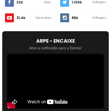
22k
1.120k
Likes
Followers
31.4k
96k
Subscribes
Followers
ARPE - ENCAIXE
Ative a notificação para a Estreia!