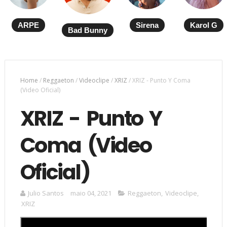
ARPE
Sirena
Karol G
Bad Bunny
Home
/
Reggaeton
/
Videoclipe
/
XRIZ
/
XRIZ - Punto Y Coma
(Video Oficial)
XRIZ - Punto Y
Coma (Video
Oficial)
Julio Santos
maio 04, 2021
Reggaeton
,
Videoclipe
,
XRIZ