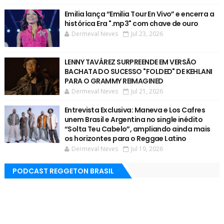
Emilia lança “Emilia Tour En Vivo” e encerra a
histórica Era ".mp3" com chave de ouro
Dermeval Neves
Jul 23, 2026
LENNY TAVÁREZ SURPREENDE EM VERSÃO
BACHATA DO SUCESSO "FOLDED" DE KEHLANI
PARA O GRAMMY REIMAGINED
Dermeval Neves
Jul 21, 2026
Entrevista Exclusiva: Maneva e Los Cafres
unem Brasil e Argentina no single inédito
“Solta Teu Cabelo”, ampliando ainda mais
os horizontes para o Reggae Latino
Dermeval Neves
Jul 19, 2026
PODCAST REGGETON BRASIL