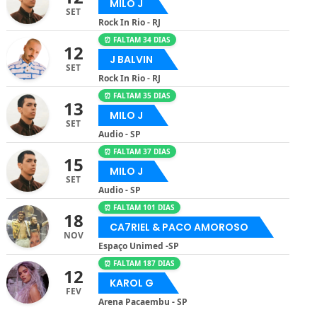
MILO J
SET
Rock In Rio - RJ
⏰ FALTAM 34 DIAS
12
J BALVIN
SET
Rock In Rio - RJ
⏰ FALTAM 35 DIAS
13
MILO J
SET
Audio - SP
⏰ FALTAM 37 DIAS
15
MILO J
SET
Audio - SP
⏰ FALTAM 101 DIAS
18
CA7RIEL & PACO AMOROSO
NOV
Espaço Unimed -SP
⏰ FALTAM 187 DIAS
12
KAROL G
FEV
Arena Pacaembu - SP