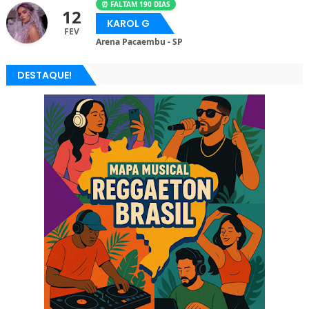
⏰ FALTAM 190 DIAS
12
KAROL G
FEV
Arena Pacaembu - SP
DESTAQUE!