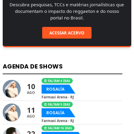
Descubra pesquisas, TCCs e matérias jornalísticas que
documentam o impacto do reggaeton e do nosso
portal no Brasil.
ACESSAR ACERVO
AGENDA DE SHOWS
⏰ FALTAM 4 DIAS
10
ROSALÍA
AGO
Farmasi Arena - RJ
⏰ FALTAM 5 DIAS
11
ROSALÍA
AGO
Farmasi Arena - RJ
⏰ FALTAM 16 DIAS
22