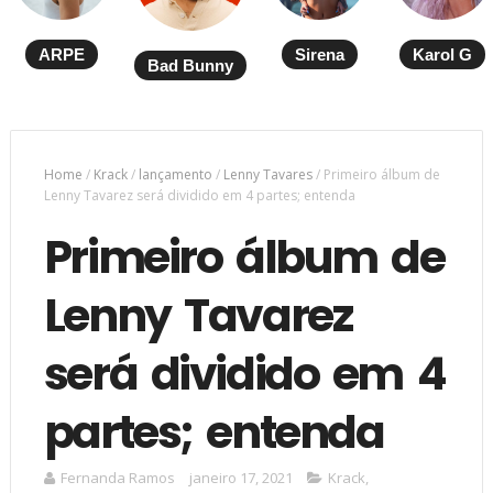
ARPE
Sirena
Karol G
Bad Bunny
Home
/
Krack
/
lançamento
/
Lenny Tavares
/
Primeiro álbum de
Lenny Tavarez será dividido em 4 partes; entenda
Primeiro álbum de
Lenny Tavarez
será dividido em 4
partes; entenda
Fernanda Ramos
janeiro 17, 2021
Krack
,