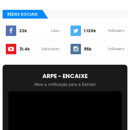
REDES SOCIAIS
22k
1.120k
Likes
Followers
31.4k
96k
Subscribes
Followers
ARPE - ENCAIXE
Ative a notificação para a Estreia!