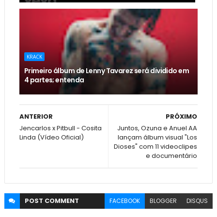
KRACK
Primeiro álbum de Lenny Tavarez será dividido em
4 partes; entenda
ANTERIOR
PRÓXIMO
Jencarlos x Pitbull - Cosita
Juntos, Ozuna e Anuel AA
Linda (Vídeo Oficial)
lançam álbum visual "Los
Dioses" com 11 videoclipes
e documentário
POST
COMMENT
FACEBOOK
BLOGGER
DISQUS