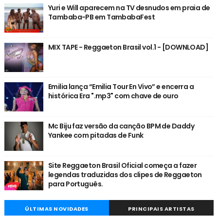
Yuri e Will aparecem na TV desnudos em praia de
Tambaba-PB em TambabaFest
MIX TAPE - Reggaeton Brasil vol.1 - [DOWNLOAD]
Emilia lança “Emilia Tour En Vivo” e encerra a
histórica Era ".mp3" com chave de ouro
Mc Biju faz versão da canção BPM de Daddy
Yankee com pitadas de Funk
Site Reggaeton Brasil Oficial começa a fazer
legendas traduzidas dos clipes de Reggaeton
para Português.
ÚLTIMAS NOVIDADES
PRINCIPAIS ARTISTAS