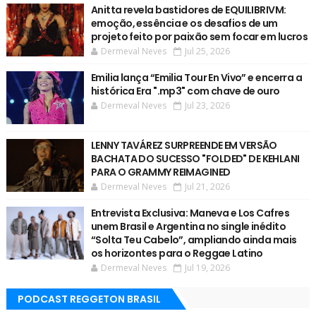
Anitta revela bastidores de EQUILIBRIVM:
emoção, essência e os desafios de um
projeto feito por paixão sem focar em lucros
Dermeval Neves
Jul 25, 2026
Emilia lança “Emilia Tour En Vivo” e encerra a
histórica Era ".mp3" com chave de ouro
Dermeval Neves
Jul 23, 2026
LENNY TAVÁREZ SURPREENDE EM VERSÃO
BACHATA DO SUCESSO "FOLDED" DE KEHLANI
PARA O GRAMMY REIMAGINED
Dermeval Neves
Jul 21, 2026
Entrevista Exclusiva: Maneva e Los Cafres
unem Brasil e Argentina no single inédito
“Solta Teu Cabelo”, ampliando ainda mais
os horizontes para o Reggae Latino
Dermeval Neves
Jul 19, 2026
PODCAST REGGETON BRASIL