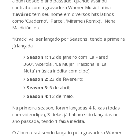
álbum desde o ano passado, quando assinou
contrato com a gravadora Warner Music Latina.
Tavárez
tem seu nome em diversos hits latinos
como 'Cuaderno', 'Parce', 'Mirame (Remix)', 'Nena
Maldición' etc.
"Krack" vai ser lançado por Seasons, tendo a primeira
já lançada.
Season 1
: 12 de janeiro com 'La Pared
360', 'Acerola', 'La Mujer Traiciona' e 'La
Neta' (música inédita com clipe);
Season 2
: 23 de fevereiro;
Season 3
: 5 de abril;
Season 4
: 12 de maio.
Na primeira season, foram lançadas 4 faixas (todas
com videoclipe), 3 delas já tinham sido lançadas no
ano passada, tendo 1 faixa inédita.
O álbum está sendo lançado pela gravadora Warner