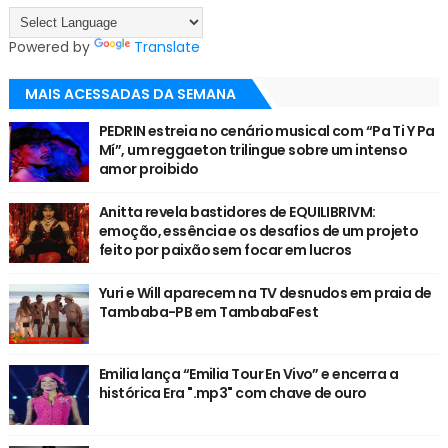
Powered by
Translate
MAIS ACESSADAS DA SEMANA
PEDRIN estreia no cenário musical com “Pa Ti Y Pa
Mí”, um reggaeton trilingue sobre um intenso
amor proibido
Anitta revela bastidores de EQUILIBRIVM:
emoção, essência e os desafios de um projeto
feito por paixão sem focar em lucros
Yuri e Will aparecem na TV desnudos em praia de
Tambaba-PB em TambabaFest
Emilia lança “Emilia Tour En Vivo” e encerra a
histórica Era ".mp3" com chave de ouro