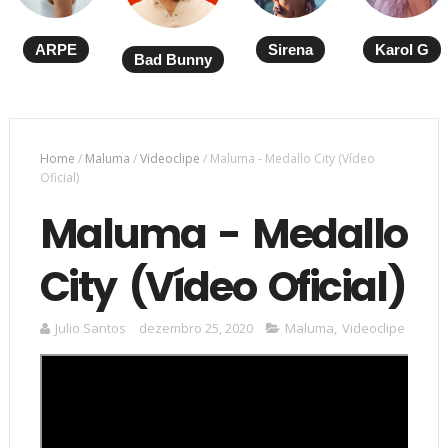
ARPE
Sirena
Karol G
Bad Bunny
Home
/
Maluma
/
Videoclipe
/
Maluma - Medallo City (Vídeo
Oficial)
Maluma - Medallo
City (Vídeo Oficial)
Julio Santos
dezembro 25, 2020
Maluma
,
Videoclipe