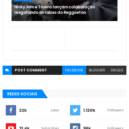
Nicky Jam e Trueno lançam colaboração
resgatando as raízes do Reggaeton
POST
COMMENT
FACEBOOK
BLOGGER
DISQUS
REDES SOCIAIS
22k
1.120k
Likes
Followers
31.4k
96k
Subscribes
Followers