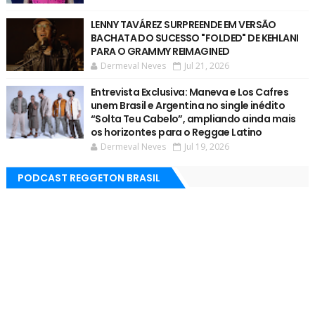
LENNY TAVÁREZ SURPREENDE EM VERSÃO
BACHATA DO SUCESSO "FOLDED" DE KEHLANI
PARA O GRAMMY REIMAGINED
Dermeval Neves
Jul 21, 2026
Entrevista Exclusiva: Maneva e Los Cafres
unem Brasil e Argentina no single inédito
“Solta Teu Cabelo”, ampliando ainda mais
os horizontes para o Reggae Latino
Dermeval Neves
Jul 19, 2026
PODCAST REGGETON BRASIL