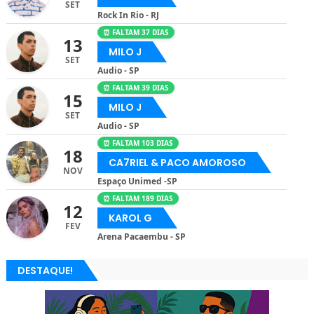
SET
Rock In Rio - RJ
⏰ FALTAM 37 DIAS
13
MILO J
SET
Audio - SP
⏰ FALTAM 39 DIAS
15
MILO J
SET
Audio - SP
⏰ FALTAM 103 DIAS
18
CA7RIEL & PACO AMOROSO
NOV
Espaço Unimed -SP
⏰ FALTAM 189 DIAS
12
KAROL G
FEV
Arena Pacaembu - SP
DESTAQUE!