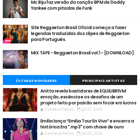
Mc Biju faz versão da canção BPM de Daddy
Yankee com pitadas de Funk
Site Reggaeton Brasil Oficial começa a fazer
legendas traduzidas dos clipes de Reggaeton
para Português.
MIX TAPE - Reggaeton Brasil vol.1 - [DOWNLOAD]
ÚLTIMAS NOVIDADES
PRINCIPAIS ARTISTAS
Anitta revela bastidores de EQUILIBRIVM:
emoção, essência e os desafios de um
projeto feito por paixão sem focar em lucros
Dermeval Neves
Jul 25, 2026
Emilia lança “Emilia Tour En Vivo” e encerra a
histórica Era ".mp3" com chave de ouro
Dermeval Neves
Jul 23, 2026