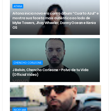
AITANA
Aitana inicia nova era com o álbum “Cuarto Azul” e
mostra sua faceta mais autêntica ao lado de
Myke Towers, Jhay Wheeler, Danny Ocean e Kenia
OS
CHENCHO CORLEONE
J Balvin, Chencho Corleone - Polvo de tu Vida
(Official Video)
NICKY JAM