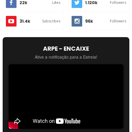
22k
1.120k
Likes
Followers
31.4k
96k
Subscribes
Followers
ARPE - ENCAIXE
Ative a notificação para a Estreia!