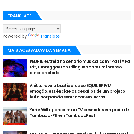
TRANSLATE
Powered by
Translate
MAIS ACESSADAS DA SEMANA
PEDRIN estreia no cenário musical com “Pa Ti Y Pa
Mí”, um reggaeton trilingue sobre um intenso
amor proibido
Anitta revela bastidores de EQUILIBRIVM:
emoção, essência e os desafios de um projeto
feito por paixão sem focar em lucros
Yuri e Will aparecem na TV desnudos em praia de
Tambaba-PB em TambabaFest
MIX TAPE - Reggaeton Brasil vol.1 - [DOWNLOAD]