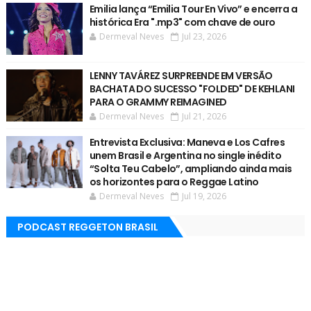
Emilia lança “Emilia Tour En Vivo” e encerra a
histórica Era ".mp3" com chave de ouro
Dermeval Neves
Jul 23, 2026
LENNY TAVÁREZ SURPREENDE EM VERSÃO
BACHATA DO SUCESSO "FOLDED" DE KEHLANI
PARA O GRAMMY REIMAGINED
Dermeval Neves
Jul 21, 2026
Entrevista Exclusiva: Maneva e Los Cafres
unem Brasil e Argentina no single inédito
“Solta Teu Cabelo”, ampliando ainda mais
os horizontes para o Reggae Latino
Dermeval Neves
Jul 19, 2026
PODCAST REGGETON BRASIL