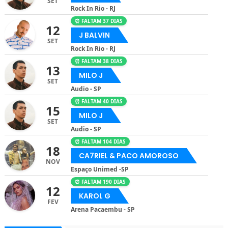
SET
Rock In Rio - RJ
⏰ FALTAM 37 DIAS
12
J BALVIN
SET
Rock In Rio - RJ
⏰ FALTAM 38 DIAS
13
MILO J
SET
Audio - SP
⏰ FALTAM 40 DIAS
15
MILO J
SET
Audio - SP
⏰ FALTAM 104 DIAS
18
CA7RIEL & PACO AMOROSO
NOV
Espaço Unimed -SP
⏰ FALTAM 190 DIAS
12
KAROL G
FEV
Arena Pacaembu - SP