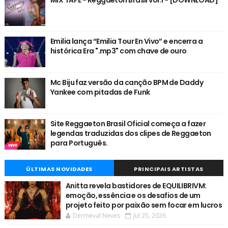
Emilia lança “Emilia Tour En Vivo” e encerra a
histórica Era ".mp3" com chave de ouro
Mc Biju faz versão da canção BPM de Daddy
Yankee com pitadas de Funk
Site Reggaeton Brasil Oficial começa a fazer
legendas traduzidas dos clipes de Reggaeton
para Português.
ÚLTIMAS NOVIDADES
PRINCIPAIS ARTISTAS
Anitta revela bastidores de EQUILIBRIVM:
emoção, essência e os desafios de um
projeto feito por paixão sem focar em lucros
Dermeval Neves
Jul 25, 2026