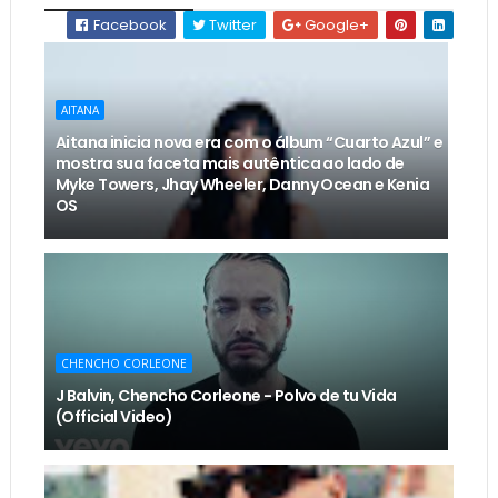
Facebook
Twitter
Google+
AITANA
Aitana inicia nova era com o álbum “Cuarto Azul” e
mostra sua faceta mais autêntica ao lado de
Myke Towers, Jhay Wheeler, Danny Ocean e Kenia
OS
CHENCHO CORLEONE
J Balvin, Chencho Corleone - Polvo de tu Vida
(Official Video)