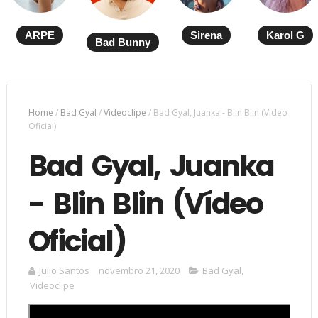
ARPE
Sirena
Karol G
Bad Bunny
Home
/
Bad Gyal
/
Videoclipe
/
Bad Gyal, Juanka - Blin Blin (Vídeo
Oficial)
Bad Gyal, Juanka
- Blin Blin (Vídeo
Oficial)
Julio Santos
novembro 21, 2020
Bad Gyal
,
Videoclipe