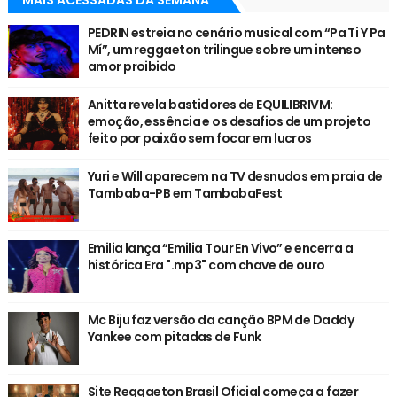
PEDRIN estreia no cenário musical com “Pa Ti Y Pa
Mí”, um reggaeton trilingue sobre um intenso
amor proibido
Anitta revela bastidores de EQUILIBRIVM:
emoção, essência e os desafios de um projeto
feito por paixão sem focar em lucros
Yuri e Will aparecem na TV desnudos em praia de
Tambaba-PB em TambabaFest
Emilia lança “Emilia Tour En Vivo” e encerra a
histórica Era ".mp3" com chave de ouro
Mc Biju faz versão da canção BPM de Daddy
Yankee com pitadas de Funk
Site Reggaeton Brasil Oficial começa a fazer