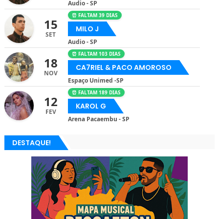
Audio - SP
⏰ FALTAM 39 DIAS
15
MILO J
SET
Audio - SP
⏰ FALTAM 103 DIAS
18
CA7RIEL & PACO AMOROSO
NOV
Espaço Unimed -SP
⏰ FALTAM 189 DIAS
12
KAROL G
FEV
Arena Pacaembu - SP
DESTAQUE!