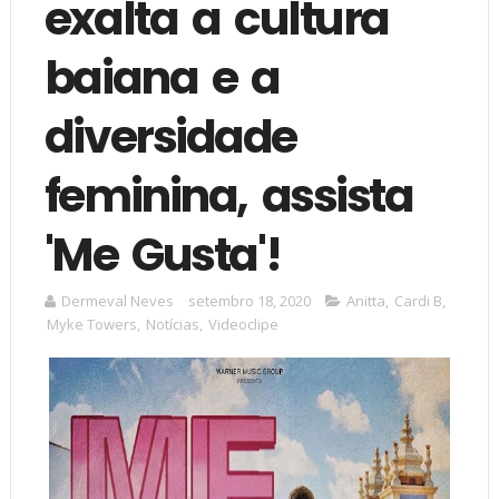
exalta a cultura
baiana e a
diversidade
feminina, assista
'Me Gusta'!
Dermeval Neves
setembro 18, 2020
Anitta
,
Cardi B
,
Myke Towers
,
Notícias
,
Videoclipe