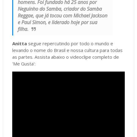
homens. Foi fundado há 25 anos por
Neguinho do Samba, criador do Samba
Reggae, que já tocou com Michael Jackson
e Paul Simon, e liderado hoje por sua
filha.
Anitta
segue repercutindo por todo o mundo e
levando o nome do Brasil e nossa cultura para todas
as partes. Assista abaixo o videoclipe completo de
'Me Gusta':