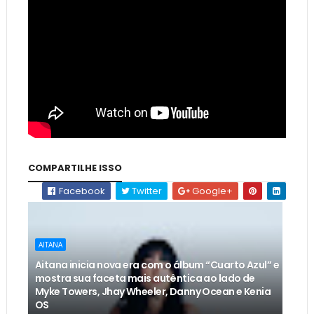
COMPARTILHE ISSO
Facebook
Twitter
Google+
AITANA
Aitana inicia nova era com o álbum “Cuarto Azul” e
mostra sua faceta mais autêntica ao lado de
Myke Towers, Jhay Wheeler, Danny Ocean e Kenia
OS