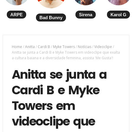
ARPE
Sirena
Karol G
Bad Bunny
Home
/
Anitta
/
Cardi B
/
Myke Towers
/
Notícias
/
Videoclipe
/
Anitta se junta a Cardi B e Myke Towers em videoclipe que exalta
a cultura baiana e a diversidade feminina, assista 'Me Gusta'!
Anitta se junta a
Cardi B e Myke
Towers em
videoclipe que