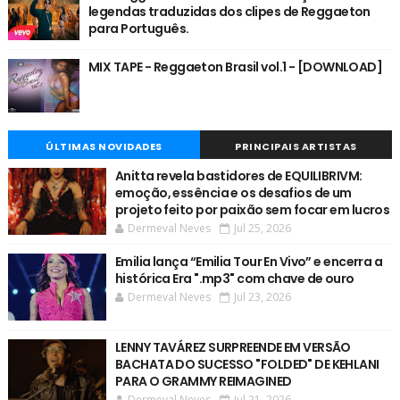
legendas traduzidas dos clipes de Reggaeton
para Português.
MIX TAPE - Reggaeton Brasil vol.1 - [DOWNLOAD]
ÚLTIMAS NOVIDADES
PRINCIPAIS ARTISTAS
Anitta revela bastidores de EQUILIBRIVM:
emoção, essência e os desafios de um
projeto feito por paixão sem focar em lucros
Dermeval Neves
Jul 25, 2026
Emilia lança “Emilia Tour En Vivo” e encerra a
histórica Era ".mp3" com chave de ouro
Dermeval Neves
Jul 23, 2026
LENNY TAVÁREZ SURPREENDE EM VERSÃO
BACHATA DO SUCESSO "FOLDED" DE KEHLANI
PARA O GRAMMY REIMAGINED
Dermeval Neves
Jul 21, 2026