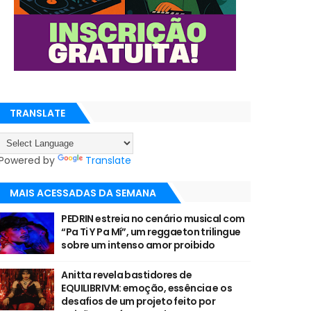
TRANSLATE
Powered by
Translate
MAIS ACESSADAS DA SEMANA
PEDRIN estreia no cenário musical com
“Pa Ti Y Pa Mí”, um reggaeton trilingue
sobre um intenso amor proibido
Anitta revela bastidores de
EQUILIBRIVM: emoção, essência e os
desafios de um projeto feito por