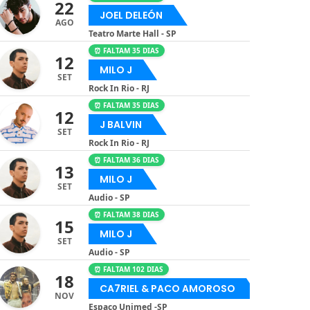
22
JOEL DELEÓN
AGO
Teatro Marte Hall - SP
⏰ FALTAM 35 DIAS
12
MILO J
SET
Rock In Rio - RJ
⏰ FALTAM 35 DIAS
12
J BALVIN
SET
Rock In Rio - RJ
⏰ FALTAM 36 DIAS
13
MILO J
SET
Audio - SP
⏰ FALTAM 38 DIAS
15
MILO J
SET
Audio - SP
⏰ FALTAM 102 DIAS
18
CA7RIEL & PACO AMOROSO
NOV
Espaço Unimed -SP