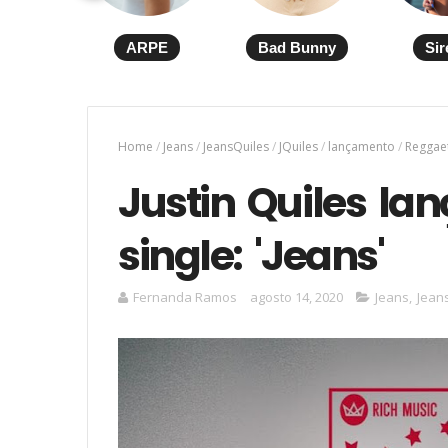
ARPE
Bad Bunny
Sir
Home
/
Jeans
/
JeansQuiles
/
JQuiles
/
lançamento
/
Reggae
Justin Quiles la
single: 'Jeans'
Fernanda Ramos
agosto 14, 2020
Jeans
,
Jean