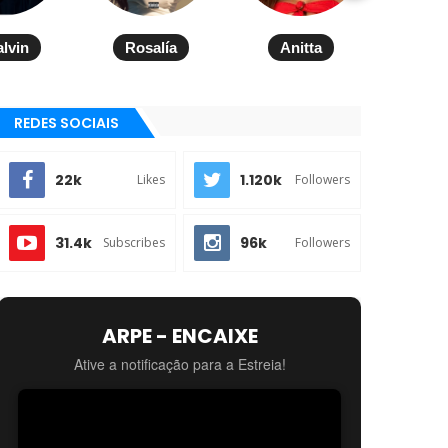
alvin
Rosalía
Anitta
REDES SOCIAIS
22k
1.120k
Likes
Followers
31.4k
96k
Subscribes
Followers
ARPE - ENCAIXE
Ative a notificação para a Estreia!