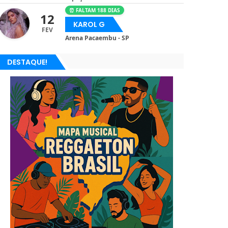
⏰ FALTAM 188 DIAS
12
KAROL G
FEV
Arena Pacaembu - SP
DESTAQUE!