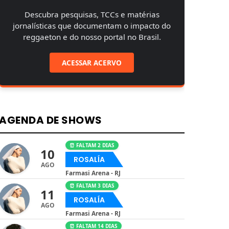
Descubra pesquisas, TCCs e matérias
jornalísticas que documentam o impacto do
reggaeton e do nosso portal no Brasil.
ACESSAR ACERVO
AGENDA DE SHOWS
⏰ FALTAM 2 DIAS
10
ROSALÍA
AGO
Farmasi Arena - RJ
⏰ FALTAM 3 DIAS
11
ROSALÍA
AGO
Farmasi Arena - RJ
⏰ FALTAM 14 DIAS