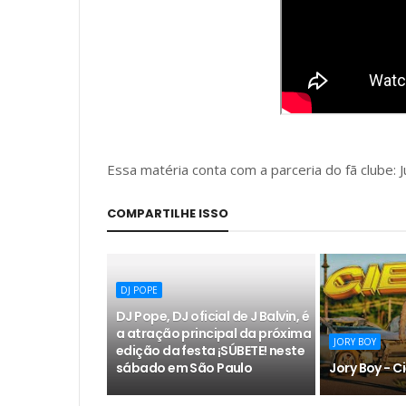
Essa matéria conta com a parceria do fã clube: Ju
COMPARTILHE ISSO
DJ POPE
DJ Pope, DJ oficial de J Balvin, é
a atração principal da próxima
JORY BOY
edição da festa ¡SÚBETE! neste
sábado em São Paulo
Jory Boy - C