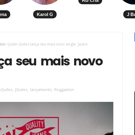
RB Cria
ena
Karol G
J B
ton
/
Justin Quiles lança seu mais novo single: 'Jeans'
nça seu mais novo
sQuiles
,
JQuiles
,
lançamento
,
Reggaeton