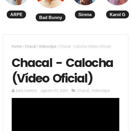
ARPE
Sirena
Karol G
Bad Bunny
Home
/
Chacal
/
Videoclipe
/
Chacal - Calocha (Vídeo Oficial)
Chacal - Calocha
(Vídeo Oficial)
Julio Santos
agosto 07, 2020
Chacal
,
Videoclipe