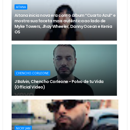
AITANA
Aitana inicia nova era com o álbum “Cuarto Azul” e
mostra sua faceta mais autêntica ao lado de
Myke Towers, Jhay Wheeler, Danny Ocean e Kenia
OS
CHENCHO CORLEONE
J Balvin, Chencho Corleone - Polvo de tu Vida
(Official Video)
NICKY JAM