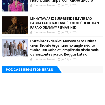
histórica Era ".mp3" com chave de ouro
Dermeval Neves
Jul 23, 2026
LENNY TAVÁREZ SURPREENDE EM VERSÃO
BACHATA DO SUCESSO "FOLDED" DE KEHLANI
PARA O GRAMMY REIMAGINED
Dermeval Neves
Jul 21, 2026
Entrevista Exclusiva: Maneva e Los Cafres
unem Brasil e Argentina no single inédito
“Solta Teu Cabelo”, ampliando ainda mais
os horizontes para o Reggae Latino
Dermeval Neves
Jul 19, 2026
PODCAST REGGETON BRASIL