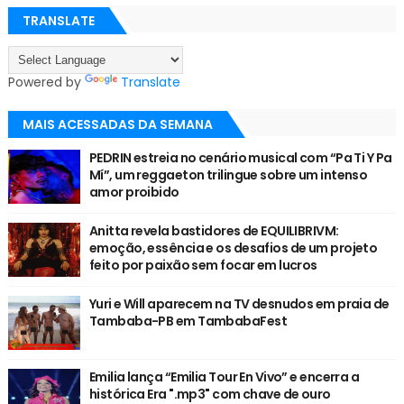
TRANSLATE
Powered by
Translate
MAIS ACESSADAS DA SEMANA
PEDRIN estreia no cenário musical com “Pa Ti Y Pa
Mí”, um reggaeton trilingue sobre um intenso
amor proibido
Anitta revela bastidores de EQUILIBRIVM:
emoção, essência e os desafios de um projeto
feito por paixão sem focar em lucros
Yuri e Will aparecem na TV desnudos em praia de
Tambaba-PB em TambabaFest
Emilia lança “Emilia Tour En Vivo” e encerra a
histórica Era ".mp3" com chave de ouro