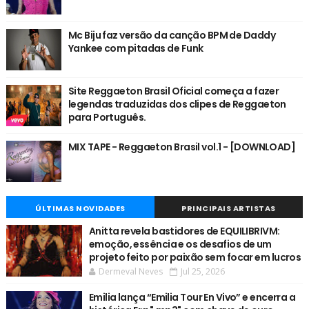
Mc Biju faz versão da canção BPM de Daddy
Yankee com pitadas de Funk
Site Reggaeton Brasil Oficial começa a fazer
legendas traduzidas dos clipes de Reggaeton
para Português.
MIX TAPE - Reggaeton Brasil vol.1 - [DOWNLOAD]
ÚLTIMAS NOVIDADES
PRINCIPAIS ARTISTAS
Anitta revela bastidores de EQUILIBRIVM:
emoção, essência e os desafios de um
projeto feito por paixão sem focar em lucros
Dermeval Neves
Jul 25, 2026
Emilia lança “Emilia Tour En Vivo” e encerra a