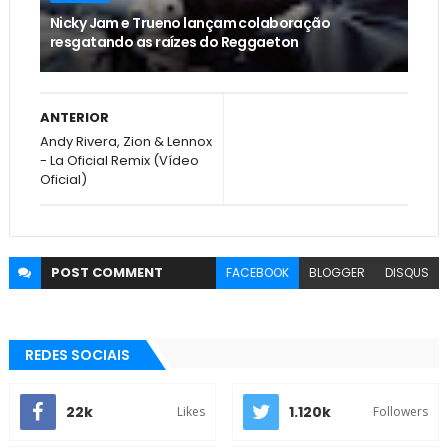
Nicky Jam e Trueno lançam colaboração
resgatando as raízes do Reggaeton
ANTERIOR
Andy Rivera, Zion & Lennox
- La Oficial Remix (Vídeo
Oficial)
POST
COMMENT
FACEBOOK
BLOGGER
DISQUS
REDES SOCIAIS
22k
1.120k
Likes
Followers