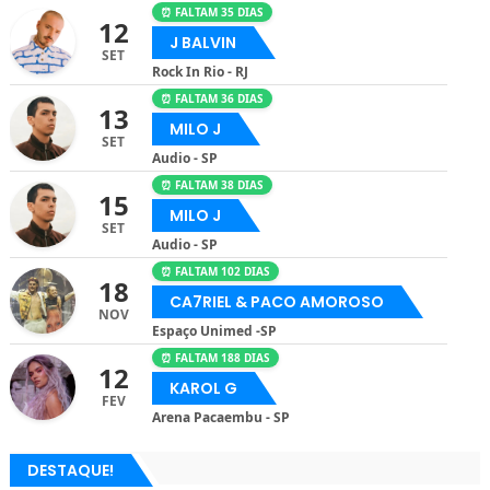
⏰ FALTAM 35 DIAS
12
J BALVIN
SET
Rock In Rio - RJ
⏰ FALTAM 36 DIAS
13
MILO J
SET
Audio - SP
⏰ FALTAM 38 DIAS
15
MILO J
SET
Audio - SP
⏰ FALTAM 102 DIAS
18
CA7RIEL & PACO AMOROSO
NOV
Espaço Unimed -SP
⏰ FALTAM 188 DIAS
12
KAROL G
FEV
Arena Pacaembu - SP
DESTAQUE!