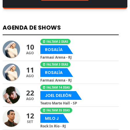
AGENDA DE SHOWS
⏰ FALTAM 2 DIAS
10
ROSALÍA
AGO
Farmasi Arena - RJ
⏰ FALTAM 3 DIAS
11
ROSALÍA
AGO
Farmasi Arena - RJ
⏰ FALTAM 14 DIAS
22
JOEL DELEÓN
AGO
Teatro Marte Hall - SP
⏰ FALTAM 35 DIAS
12
MILO J
SET
Rock In Rio - RJ