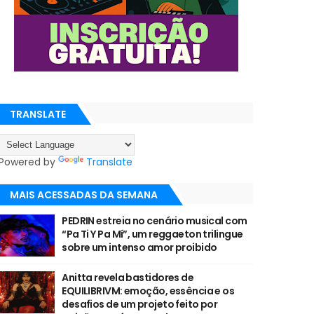
TRANSLATE
Powered by
Translate
MAIS ACESSADAS DA SEMANA
PEDRIN estreia no cenário musical com
“Pa Ti Y Pa Mí”, um reggaeton trilingue
sobre um intenso amor proibido
Anitta revela bastidores de
EQUILIBRIVM: emoção, essência e os
desafios de um projeto feito por