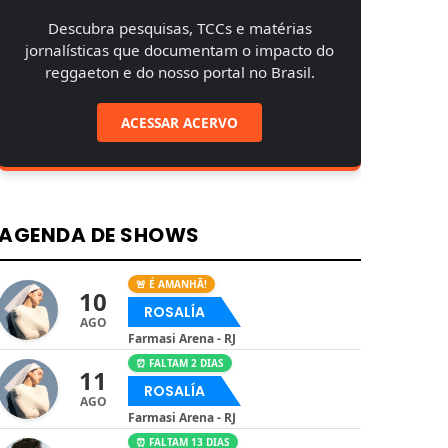
Descubra pesquisas, TCCs e matérias
jornalísticas que documentam o impacto do
reggaeton e do nosso portal no Brasil.
ACESSAR ACERVO
AGENDA DE SHOWS
🚨 É AMANHÃ!
10
ROSALÍA
AGO
Farmasi Arena - RJ
⏰ FALTAM 2 DIAS
11
ROSALÍA
AGO
Farmasi Arena - RJ
⏰ FALTAM 13 DIAS