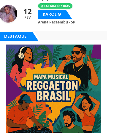
⏰ FALTAM 187 DIAS
12
KAROL G
FEV
Arena Pacaembu - SP
DESTAQUE!