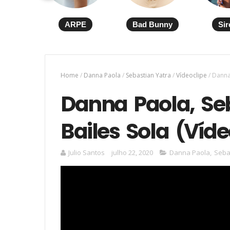
ARPE
Bad Bunny
Sir
Home
/
Danna Paola
/
Sebastian Yatra
/
Vídeoclipe
/
Danna 
Danna Paola, Se
Bailes Sola (Víde
Julio Santos
julho 22, 2020
Danna Paola
,
Seba