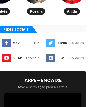
alvin
Rosalía
Anitta
REDES SOCIAIS
22k
1.120k
Likes
Followers
31.4k
96k
Subscribes
Followers
ARPE - ENCAIXE
Ative a notificação para a Estreia!