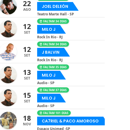
22
JOEL DELEÓN
AGO
Teatro Marte Hall - SP
⏰ FALTAM 34 DIAS
12
MILO J
SET
Rock In Rio - RJ
⏰ FALTAM 34 DIAS
12
J BALVIN
SET
Rock In Rio - RJ
⏰ FALTAM 35 DIAS
13
MILO J
SET
Audio - SP
⏰ FALTAM 37 DIAS
15
MILO J
SET
Audio - SP
⏰ FALTAM 101 DIAS
18
CA7RIEL & PACO AMOROSO
NOV
Espaço Unimed -SP