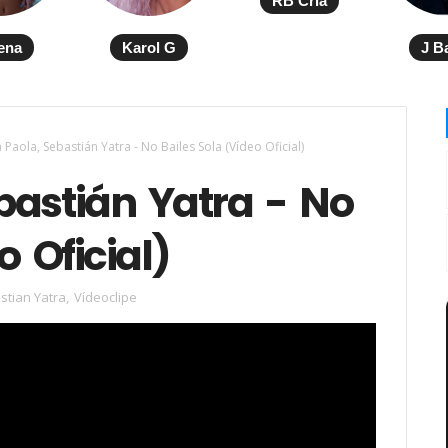
RB Cria
ena
Karol G
J B
Paola, Sebastián Yatra - No Bailes Sola (Vídeo Oficial)
bastián Yatra - No
o Oficial)
stian Yatra
,
Vídeoclipe