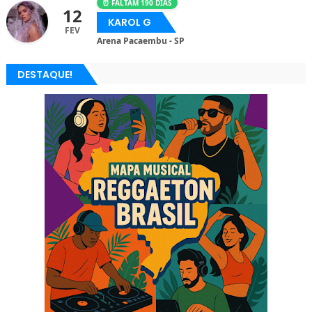
⏰ FALTAM 190 DIAS
12
KAROL G
FEV
Arena Pacaembu - SP
DESTAQUE!