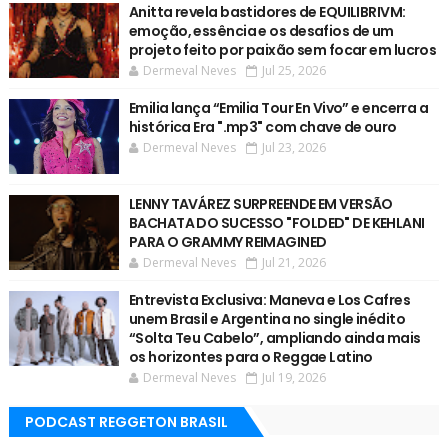
Anitta revela bastidores de EQUILIBRIVM:
emoção, essência e os desafios de um
projeto feito por paixão sem focar em lucros
Dermeval Neves
Jul 25, 2026
Emilia lança “Emilia Tour En Vivo” e encerra a
histórica Era ".mp3" com chave de ouro
Dermeval Neves
Jul 23, 2026
LENNY TAVÁREZ SURPREENDE EM VERSÃO
BACHATA DO SUCESSO "FOLDED" DE KEHLANI
PARA O GRAMMY REIMAGINED
Dermeval Neves
Jul 21, 2026
Entrevista Exclusiva: Maneva e Los Cafres
unem Brasil e Argentina no single inédito
“Solta Teu Cabelo”, ampliando ainda mais
os horizontes para o Reggae Latino
Dermeval Neves
Jul 19, 2026
PODCAST REGGETON BRASIL