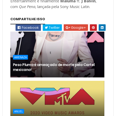
Entertainment e finalmente
Maluma
ft.
J Balvin
,
com
Que Pena
, lançada pela Sony Music Latin.
COMPARTILHE ISSO
Facebook
Twitter
Google+
AMENAZA
Peso Pluma é ameaçado de morte pelo Cartel
mexicano!
ANUEL