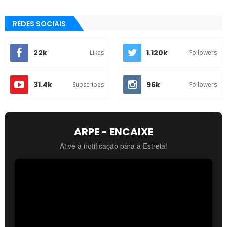
REDES SOCIAIS
22k
1.120k
Likes
Followers
31.4k
96k
Subscribes
Followers
ARPE - ENCAIXE
Ative a notificação para a Estreia!