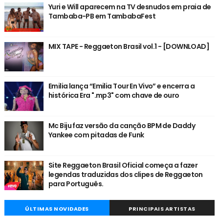
Yuri e Will aparecem na TV desnudos em praia de
Tambaba-PB em TambabaFest
MIX TAPE - Reggaeton Brasil vol.1 - [DOWNLOAD]
Emilia lança “Emilia Tour En Vivo” e encerra a
histórica Era ".mp3" com chave de ouro
Mc Biju faz versão da canção BPM de Daddy
Yankee com pitadas de Funk
Site Reggaeton Brasil Oficial começa a fazer
legendas traduzidas dos clipes de Reggaeton
para Português.
ÚLTIMAS NOVIDADES
PRINCIPAIS ARTISTAS