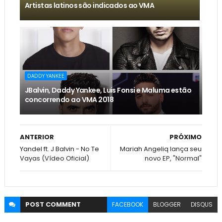
Artistas latinos são indicados ao VMA
DADDY YANKEE
JBalvin, Daddy Yankee, Luis Fonsi e Maluma estão
concorrendo ao VMA 2018
ANTERIOR
PRÓXIMO
Yandel ft. J Balvin - No Te
Mariah Angeliq lança seu
Vayas (Vídeo Oficial)
novo EP, "Normal"
POST
COMMENT
FACEBOOK
BLOGGER
DISQUS