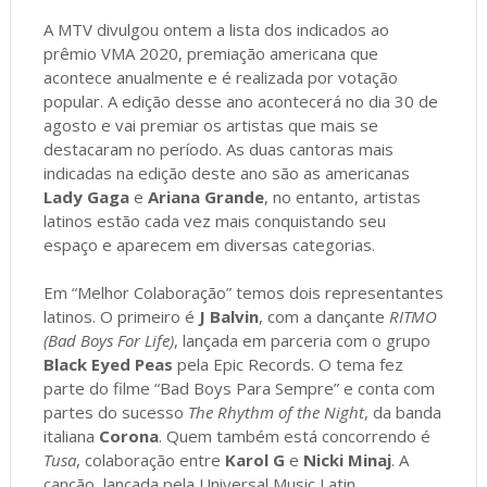
A MTV divulgou ontem a lista dos indicados ao
prêmio VMA 2020, premiação americana que
acontece anualmente e é realizada por votação
popular. A edição desse ano acontecerá no dia 30 de
agosto e vai premiar os artistas que mais se
destacaram no período. As duas cantoras mais
indicadas na edição deste ano são as americanas
Lady Gaga
e
Ariana Grande
, no entanto, artistas
latinos estão cada vez mais conquistando seu
espaço e aparecem em diversas categorias.
Em “Melhor Colaboração” temos dois representantes
latinos. O primeiro é
J Balvin
, com a dançante
RITMO
(Bad Boys For Life)
, lançada em parceria com o grupo
Black Eyed Peas
pela Epic Records. O tema fez
parte do filme “Bad Boys Para Sempre” e conta com
partes do sucesso
The Rhythm of the Night
, da banda
italiana
Corona
. Quem também está concorrendo é
Tusa
, colaboração entre
Karol G
e
Nicki Minaj
. A
canção, lançada pela Universal Music Latin