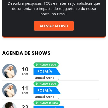
Descubra pesquisas, TCCs e matérias jornalísticas que
documentam o impacto do reggaeton e do nosso
portal no Brasil.
ACESSAR ACERVO
AGENDA DE SHOWS
⏰ FALTAM 4 DIAS
10
ROSALÍA
AGO
Farmasi Arena - RJ
⏰ FALTAM 5 DIAS
11
ROSALÍA
AGO
Farmasi Arena - RJ
⏰ FALTAM 16 DIAS
22