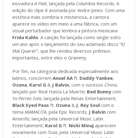
inovadora
A Palé
, lançada pela Columbia Records. A
edição do clipe é assinada por Andre Jones. Com uma
estética mais sombria e misteriosa, a cantora
aparece no vídeo em meio a uma fábrica, com um
visual perturbador que lembra a pintora mexicana
Frida Kahlo
. A canção foi lançada como single solto
um ano após o lançamento do seu aclamado disco “El
Mal Querer”, que lhe rendeu diversos prêmios
importantes, entre eles o Grammy.
Por fim, na categoria dedicada especialmente aos
latinos, concorrem
Anuel AA
ft.
Daddy Yankee
,
Ozuna
,
Karol G
&
J Balvin
, com o sucesso
China
,
lançado por Real Hasta La Muerte;
Bad Bunny
com
Yo Perreo Sola
, lançada pela Rimas Entertainment;
Black Eyed Peas
ft.
Ozuna
&
J. Rey Soul
com o
tema
MAMACITA
, pela Epic Records;
J Balvin
com
Amarillo
, lançada pela Universal Music Latin
Entertainment;
Karol G
ft.
Nicki Minaj
aparecem
novamente com
Tusa
, pela Universal Music Latin