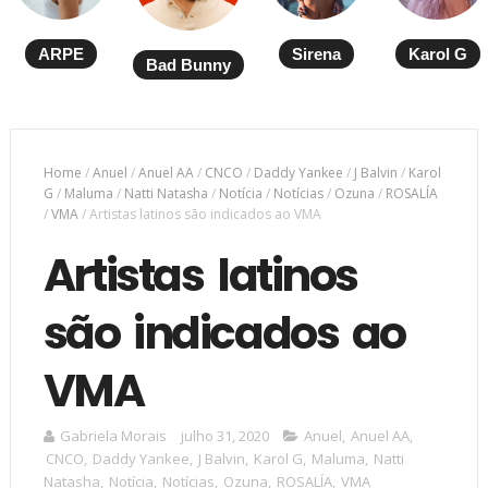
ARPE
Sirena
Karol G
Bad Bunny
Home
/
Anuel
/
Anuel AA
/
CNCO
/
Daddy Yankee
/
J Balvin
/
Karol
G
/
Maluma
/
Natti Natasha
/
Notícia
/
Notícias
/
Ozuna
/
ROSALÍA
/
VMA
/
Artistas latinos são indicados ao VMA
Artistas latinos
são indicados ao
VMA
Gabriela Morais
julho 31, 2020
Anuel
,
Anuel AA
,
CNCO
,
Daddy Yankee
,
J Balvin
,
Karol G
,
Maluma
,
Natti
Natasha
,
Notícia
,
Notícias
,
Ozuna
,
ROSALÍA
,
VMA