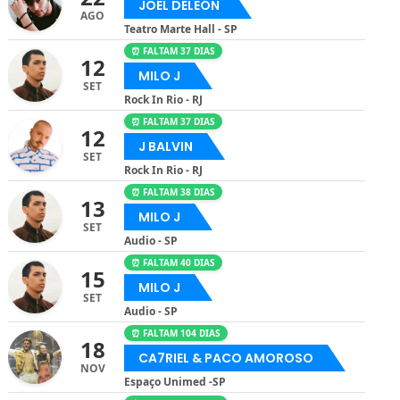
JOEL DELEÓN
AGO
Teatro Marte Hall - SP
⏰ FALTAM 37 DIAS
12
MILO J
SET
Rock In Rio - RJ
⏰ FALTAM 37 DIAS
12
J BALVIN
SET
Rock In Rio - RJ
⏰ FALTAM 38 DIAS
13
MILO J
SET
Audio - SP
⏰ FALTAM 40 DIAS
15
MILO J
SET
Audio - SP
⏰ FALTAM 104 DIAS
18
CA7RIEL & PACO AMOROSO
NOV
Espaço Unimed -SP