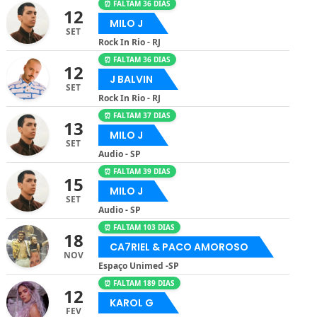
⏰ FALTAM 36 DIAS
12
MILO J
SET
Rock In Rio - RJ
⏰ FALTAM 36 DIAS
12
J BALVIN
SET
Rock In Rio - RJ
⏰ FALTAM 37 DIAS
13
MILO J
SET
Audio - SP
⏰ FALTAM 39 DIAS
15
MILO J
SET
Audio - SP
⏰ FALTAM 103 DIAS
18
CA7RIEL & PACO AMOROSO
NOV
Espaço Unimed -SP
⏰ FALTAM 189 DIAS
12
KAROL G
FEV