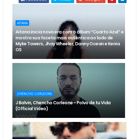
AITANA
Aitana inicia nova era com o álbum “Cuarto Azul” e
mostra sua faceta mais autêntica ao lado de
Myke Towers, Jhay Wheeler, Danny Ocean e Kenia
OS
CHENCHO CORLEONE
J Balvin, Chencho Corleone - Polvo de tu Vida
(Official Video)