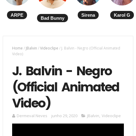
ARPE
Sirena
Karol G
Bad Bunny
Home
/
JBalvin
/
Videoclipe
/
J. Balvin - Negro (Official Animated
Video)
J. Balvin - Negro
(Official Animated
Video)
Dermeval Neves
junho 29, 2020
JBalvin
,
Videoclipe