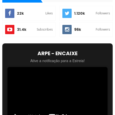
22k
1.120k
Likes
Followers
31.4k
96k
Subscribes
Followers
ARPE - ENCAIXE
Ative a notificação para a Estreia!