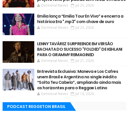
Dermeval Neves
Jul 25, 2026
Emilia lança “Emilia Tour En Vivo” e encerra a
histórica Era ".mp3" com chave de ouro
Dermeval Neves
Jul 23, 2026
LENNY TAVÁREZ SURPREENDE EM VERSÃO
BACHATA DO SUCESSO "FOLDED" DE KEHLANI
PARA O GRAMMY REIMAGINED
Dermeval Neves
Jul 21, 2026
Entrevista Exclusiva: Maneva e Los Cafres
unem Brasil e Argentina no single inédito
“Solta Teu Cabelo”, ampliando ainda mais
os horizontes para o Reggae Latino
Dermeval Neves
Jul 19, 2026
PODCAST REGGETON BRASIL