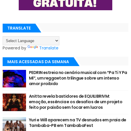
TRANSLATE
Powered by
Translate
MAIS ACESSADAS DA SEMANA
PEDRIN estreia no cenário musical com “Pa Ti Y Pa
Mí”, um reggaeton trilingue sobre um intenso
amor proibido
Anitta revela bastidores de EQUILIBRIVM:
emoção, essência e os desafios de um projeto
feito por paixão sem focar em lucros
Yuri e Will aparecem na TV desnudos em praia de
Tambaba-PB em TambabaFest