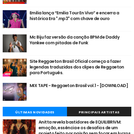
Emilia lança “Emilia Tour En Vivo” e encerra a
histórica Era ".mp3" com chave de ouro
Mc Biju faz versão da canção BPM de Daddy
Yankee com pitadas de Funk
Site Reggaeton Brasil Oficial começa a fazer
legendas traduzidas dos clipes de Reggaeton
para Português.
MIX TAPE - Reggaeton Brasil vol.1 - [DOWNLOAD]
ÚLTIMAS NOVIDADES
PRINCIPAIS ARTISTAS
Anitta revela bastidores de EQUILIBRIVM:
emoção, essência e os desafios de um
projeto feito por paixão sem focar em lucros