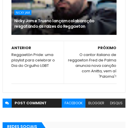
NICKY JAM
Nicky Jam e Trueno lançam colaboração
resgatando as raízes do Reggaeton
ANTERIOR
PRÓXIMO
Reggaetón Pride: uma
O cantor italiano de
playlist para celebrar o
reggaeton Fred de Palma
Dia do Orgulho LGBT
anuncia nova canção
com Anitta, vem aí
'Paloma'!
POST
COMMENT
FACEBOOK
BLOGGER
DISQUS
REDES SOCIAIS