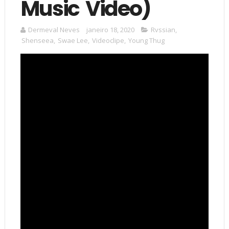
Music Video)
Dermeval Neves
janeiro 18, 2020
Rvssian
,
Shenseea
,
Swae Lee
,
Videoclipe
,
Young Thug