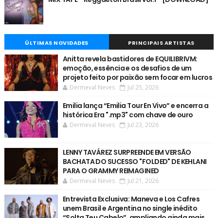
ÚLTIMAS NOVIDADES
PRINCIPAIS ARTISTAS
Anitta revela bastidores de EQUILIBRIVM:
emoção, essência e os desafios de um
projeto feito por paixão sem focar em lucros
Dermeval Neves
Jul 25, 2026
Emilia lança “Emilia Tour En Vivo” e encerra a
histórica Era ".mp3" com chave de ouro
Dermeval Neves
Jul 23, 2026
LENNY TAVÁREZ SURPREENDE EM VERSÃO
BACHATA DO SUCESSO "FOLDED" DE KEHLANI
PARA O GRAMMY REIMAGINED
Dermeval Neves
Jul 21, 2026
Entrevista Exclusiva: Maneva e Los Cafres
unem Brasil e Argentina no single inédito
“Solta Teu Cabelo”, ampliando ainda mais