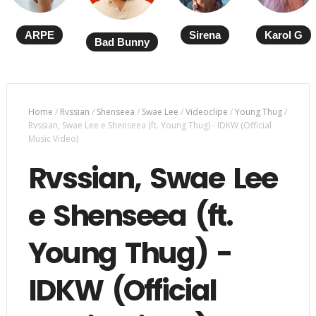
ARPE
Sirena
Karol G
Bad Bunny
Home
/
Rvssian
/
Shenseea
/
Swae Lee
/
Videoclipe
/
Young Thug
/
Rvssian, Swae Lee e Shenseea (ft. Young Thug) - IDKW (Official
Music Video)
Rvssian, Swae Lee
e Shenseea (ft.
Young Thug) -
IDKW (Official