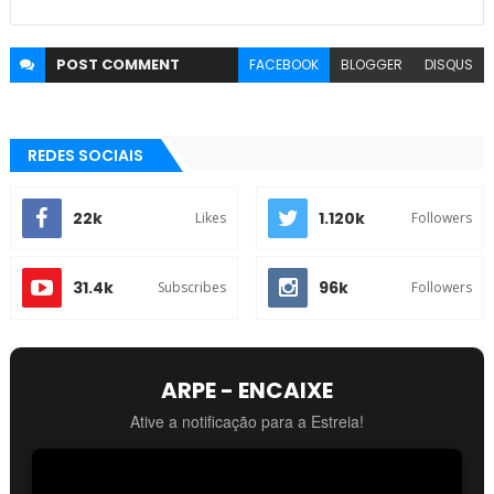
POST
COMMENT
FACEBOOK
BLOGGER
DISQUS
REDES SOCIAIS
22k
1.120k
Likes
Followers
31.4k
96k
Subscribes
Followers
ARPE - ENCAIXE
Ative a notificação para a Estreia!