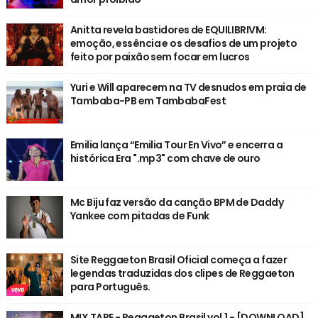
Anitta revela bastidores de EQUILIBRIVM:
emoção, essência e os desafios de um projeto
feito por paixão sem focar em lucros
Yuri e Will aparecem na TV desnudos em praia de
Tambaba-PB em TambabaFest
Emilia lança “Emilia Tour En Vivo” e encerra a
histórica Era ".mp3" com chave de ouro
Mc Biju faz versão da canção BPM de Daddy
Yankee com pitadas de Funk
Site Reggaeton Brasil Oficial começa a fazer
legendas traduzidas dos clipes de Reggaeton
para Português.
MIX TAPE - Reggaeton Brasil vol.1 - [DOWNLOAD]