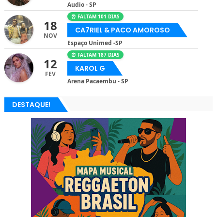
Audio - SP
⏰ FALTAM 101 DIAS
18
CA7RIEL & PACO AMOROSO
NOV
Espaço Unimed -SP
⏰ FALTAM 187 DIAS
12
KAROL G
FEV
Arena Pacaembu - SP
DESTAQUE!