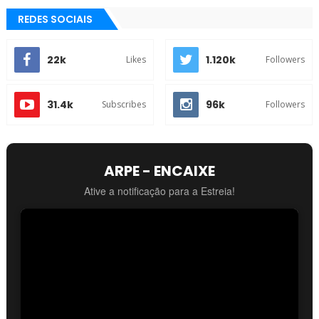
REDES SOCIAIS
22k
1.120k
Likes
Followers
31.4k
96k
Subscribes
Followers
ARPE - ENCAIXE
Ative a notificação para a Estreia!