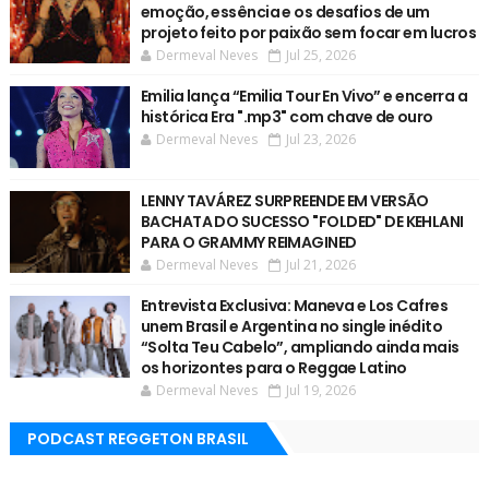
emoção, essência e os desafios de um
projeto feito por paixão sem focar em lucros
Dermeval Neves
Jul 25, 2026
Emilia lança “Emilia Tour En Vivo” e encerra a
histórica Era ".mp3" com chave de ouro
Dermeval Neves
Jul 23, 2026
LENNY TAVÁREZ SURPREENDE EM VERSÃO
BACHATA DO SUCESSO "FOLDED" DE KEHLANI
PARA O GRAMMY REIMAGINED
Dermeval Neves
Jul 21, 2026
Entrevista Exclusiva: Maneva e Los Cafres
unem Brasil e Argentina no single inédito
“Solta Teu Cabelo”, ampliando ainda mais
os horizontes para o Reggae Latino
Dermeval Neves
Jul 19, 2026
PODCAST REGGETON BRASIL