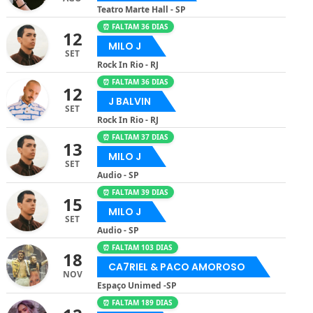
Teatro Marte Hall - SP
⏰ FALTAM 36 DIAS
12
MILO J
SET
Rock In Rio - RJ
⏰ FALTAM 36 DIAS
12
J BALVIN
SET
Rock In Rio - RJ
⏰ FALTAM 37 DIAS
13
MILO J
SET
Audio - SP
⏰ FALTAM 39 DIAS
15
MILO J
SET
Audio - SP
⏰ FALTAM 103 DIAS
18
CA7RIEL & PACO AMOROSO
NOV
Espaço Unimed -SP
⏰ FALTAM 189 DIAS