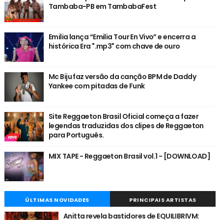
Tambaba-PB em TambabaFest
Emilia lança “Emilia Tour En Vivo” e encerra a
histórica Era ".mp3" com chave de ouro
Mc Biju faz versão da canção BPM de Daddy
Yankee com pitadas de Funk
Site Reggaeton Brasil Oficial começa a fazer
legendas traduzidas dos clipes de Reggaeton
para Português.
MIX TAPE - Reggaeton Brasil vol.1 - [DOWNLOAD]
ÚLTIMAS NOVIDADES
PRINCIPAIS ARTISTAS
Anitta revela bastidores de EQUILIBRIVM: