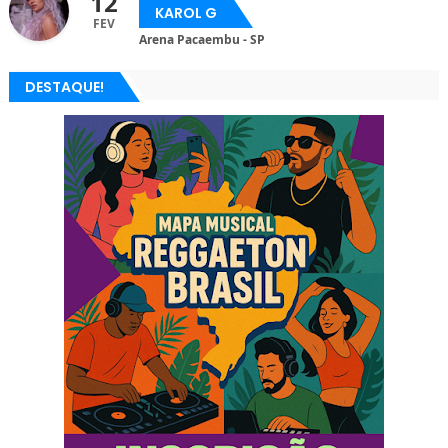
12
KAROL G
FEV
Arena Pacaembu - SP
DESTAQUE!