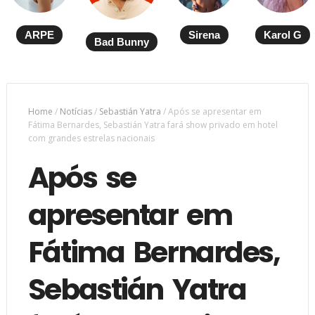
ARPE
Sirena
Karol G
Bad Bunny
Home
/
Notícias
/
Sebastián Yatra
/
Após se apresentar em
Fátima Bernardes, Sebastián Yatra fará show privado em hotel
com grandes estrelas nacionais
Após se
apresentar em
Fátima Bernardes,
Sebastián Yatra