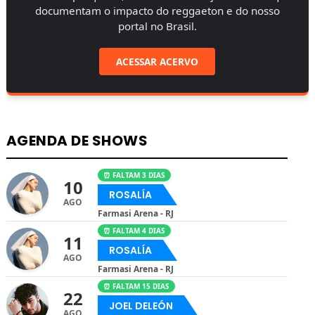
documentam o impacto do reggaeton e do nosso
portal no Brasil.
ACESSAR ACERVO
AGENDA DE SHOWS
⏰ FALTAM 3 DIAS
10
ROSALÍA
AGO
Farmasi Arena - RJ
⏰ FALTAM 4 DIAS
11
ROSALÍA
AGO
Farmasi Arena - RJ
⏰ FALTAM 15 DIAS
22
JOEL DELEÓN
AGO