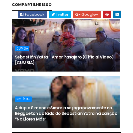
COMPARTILHE ISSO
Facebook
Twitter
Google+
CUMBIA
Sebastián Yatra - Amor Pasajero (Official Video)
[CUMBIA]
NOTÍCIAS
A dupla Simone e Simaria se joga novamente no
Reggaeton ao lado do Sebastian Yatra na canção
“No Llores Más”