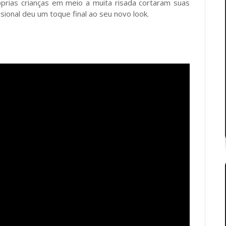
óprias crianças em meio a muita risada cortaram suas
sional deu um toque final ao seu novo look.