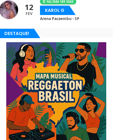
⏰ FALTAM 189 DIAS
12
KAROL G
FEV
Arena Pacaembu - SP
DESTAQUE!