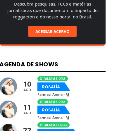
Descubra pesquisas, TCCs e matérias
jornalísticas que documentam o impacto do
reggaeton e do nosso portal no Brasil.
ACESSAR ACERVO
AGENDA DE SHOWS
⏰ FALTAM 3 DIAS
10
ROSALÍA
AGO
Farmasi Arena - RJ
⏰ FALTAM 4 DIAS
11
ROSALÍA
AGO
Farmasi Arena - RJ
⏰ FALTAM 15 DIAS
22