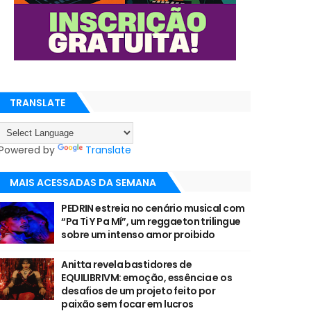
TRANSLATE
Powered by
Translate
MAIS ACESSADAS DA SEMANA
PEDRIN estreia no cenário musical com
“Pa Ti Y Pa Mí”, um reggaeton trilingue
sobre um intenso amor proibido
Anitta revela bastidores de
EQUILIBRIVM: emoção, essência e os
desafios de um projeto feito por
paixão sem focar em lucros