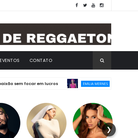
EVENTOS
CONTATO
sem focar em lucros
Emilia lança “Emilia
EMILIA MERNES
❯