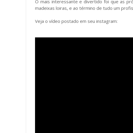
O mais interessante e divertido foi que as pr
madeixas loiras, e ao término de tudo um profis
Veja o vídeo postado em seu instagram: