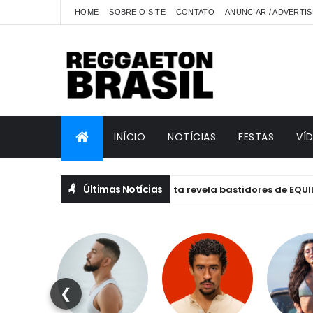
HOME
SOBRE O SITE
CONTATO
ANUNCIAR / ADVERTIS
INÍCIO
NOTÍCIAS
FESTAS
VÍ
Últimas Notícias
Anitta revela bastidores de EQUILIBRIVM:
ANITTA
❮