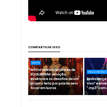
COMPARTILHE ISSO
ANITTA
Anitta revela bastidores de
EMILIA MERNES
EQUILIBRIVM: emoção,
essência e os desafios de um
Emilia lança 
projeto feito por paixão sem
Vivo” e ence
focar em lucros
".mp3" com 