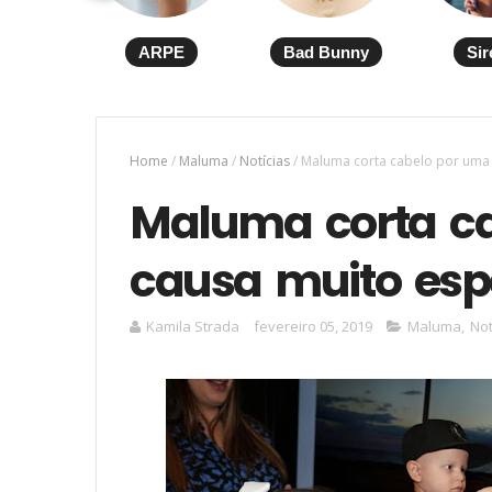
ARPE
Bad Bunny
Sir
Home
/
Maluma
/
Notícias
/
Maluma corta cabelo por uma 
Maluma corta c
causa muito esp
Kamila Strada
fevereiro 05, 2019
Maluma
,
Not