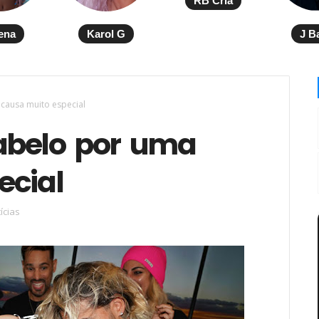
RB Cria
ena
Karol G
J B
causa muito especial
abelo por uma
ecial
ícias