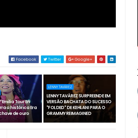
Facebook
Twitter
Google+
LENNY TAVÁREZ
LENNY TAVÁREZ SURPREENDE EM
“Emilia Tour En
VERSÃO BACHATA DO SUCESSO
rra a histórica Era
"FOLDED" DE KEHLANI PARA O
chave de ouro
GRAMMY REIMAGINED