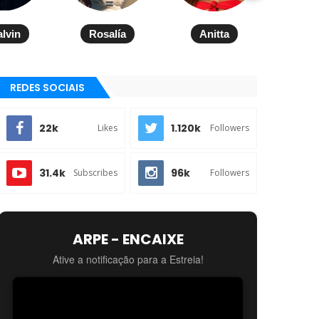
alvin
Rosalía
Anitta
REDES SOCIAIS
22k
1.120k
Likes
Followers
31.4k
96k
Subscribes
Followers
ARPE - ENCAIXE
Ative a notificação para a Estreia!