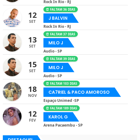
Rock In Rio - RJ
⏰ FALTAM 36 DIAS
12
J BALVIN
SET
Rock In Rio - RJ
⏰ FALTAM 37 DIAS
13
MILO J
SET
Audio - SP
⏰ FALTAM 39 DIAS
15
MILO J
SET
Audio - SP
⏰ FALTAM 103 DIAS
18
CA7RIEL & PACO AMOROSO
NOV
Espaço Unimed -SP
⏰ FALTAM 189 DIAS
12
KAROL G
FEV
Arena Pacaembu - SP