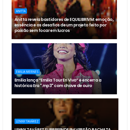
ANITTA
Anitta revela bastidores de EQUILIBRIVM: emoção,
essência e os desafios de um projeto feito por
paixão sem focar em lucros
EMILIA MERNES
Emilia lança “Emilia Tour En Vivo” e encerra a
histórica Era ".mp3" com chave de ouro
LENNY TAVÁREZ
LENNY TAVÁREZ SURPREENDE EM VERSÃO BACHATA