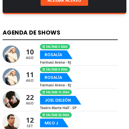
ACESSAR ACERVO
AGENDA DE SHOWS
⏰ FALTAM 3 DIAS
10
ROSALÍA
AGO
Farmasi Arena - RJ
⏰ FALTAM 4 DIAS
11
ROSALÍA
AGO
Farmasi Arena - RJ
⏰ FALTAM 15 DIAS
22
JOEL DELEÓN
AGO
Teatro Marte Hall - SP
⏰ FALTAM 36 DIAS
12
MILO J
SET