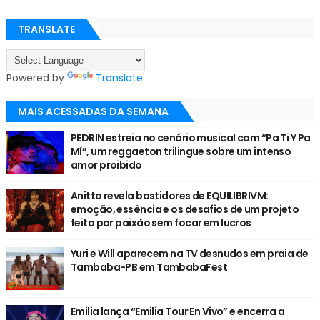
TRANSLATE
Powered by
Translate
MAIS ACESSADAS DA SEMANA
PEDRIN estreia no cenário musical com “Pa Ti Y Pa
Mí”, um reggaeton trilingue sobre um intenso
amor proibido
Anitta revela bastidores de EQUILIBRIVM:
emoção, essência e os desafios de um projeto
feito por paixão sem focar em lucros
Yuri e Will aparecem na TV desnudos em praia de
Tambaba-PB em TambabaFest
Emilia lança “Emilia Tour En Vivo” e encerra a