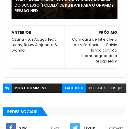
DO SUCESSO "FOLDED" DE KEHLANI PARA O GRAMMY
REIMAGINED
ANTERIOR
PRÓXIMO
Ozuna - Luz Apaga feat.
Com cara de hit e cheio
Lunay, Rauw Alejandro &
de referências, J Balvin
Lyanno
lança canção
homenageando o
Reggaeton!
POST
COMMENT
FACEBOOK
BLOGGER
DISQUS
REDES SOCIAIS
22k
1.120k
Likes
Followers