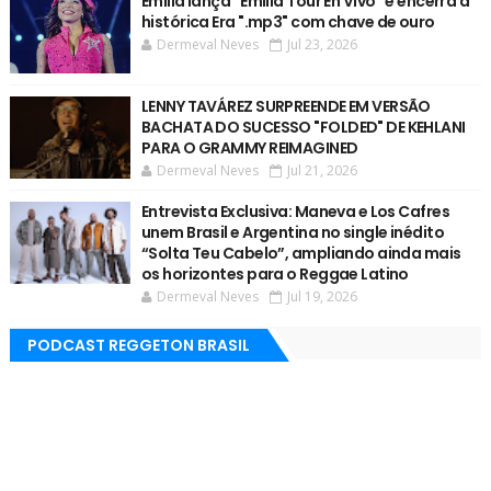
Emilia lança “Emilia Tour En Vivo” e encerra a
histórica Era ".mp3" com chave de ouro
Dermeval Neves
Jul 23, 2026
LENNY TAVÁREZ SURPREENDE EM VERSÃO
BACHATA DO SUCESSO "FOLDED" DE KEHLANI
PARA O GRAMMY REIMAGINED
Dermeval Neves
Jul 21, 2026
Entrevista Exclusiva: Maneva e Los Cafres
unem Brasil e Argentina no single inédito
“Solta Teu Cabelo”, ampliando ainda mais
os horizontes para o Reggae Latino
Dermeval Neves
Jul 19, 2026
PODCAST REGGETON BRASIL