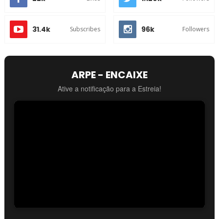
31.4k
96k
Subscribes
Followers
ARPE - ENCAIXE
Ative a notificação para a Estreia!