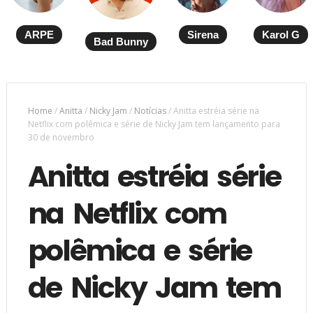
ARPE
Sirena
Karol G
Bad Bunny
Home
/
Anitta
/
Nicky Jam
/
Notícias
/
Anitta estréia série na
Netflix com polêmica e série de Nicky Jam tem lançamento para
30 de novembro
Anitta estréia série
na Netflix com
polêmica e série
de Nicky Jam tem