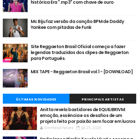
histórica Era ".mp3" com chave de ouro
Mc Biju faz versão da canção BPM de Daddy
Yankee com pitadas de Funk
Site Reggaeton Brasil Oficial começa a fazer
legendas traduzidas dos clipes de Reggaeton
para Português.
MIX TAPE - Reggaeton Brasil vol.1 - [DOWNLOAD]
ÚLTIMAS NOVIDADES
PRINCIPAIS ARTISTAS
Anitta revela bastidores de EQUILIBRIVM:
emoção, essência e os desafios de um
projeto feito por paixão sem focar em lucros
Dermeval Neves
Jul 25, 2026