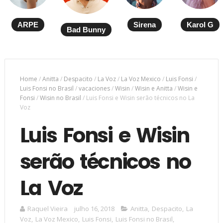
ARPE
Sirena
Karol G
Bad Bunny
Home
/
Anitta
/
Despacito
/
La Voz
/
La Voz Mexico
/
Luis Fonsi
/
Luis Fonsi no Brasil
/
vacaciones
/
Wisin
/
Wisin e Anitta
/
Wisin e
Fonsi
/
Wisin no Brasil
/
Luis Fonsi e Wisin serão técnicos no La
Voz
Luis Fonsi e Wisin
serão técnicos no
La Voz
Raquel Vieira
julho 16, 2018
Anitta
,
Despacito
,
La
Voz
,
La Voz Mexico
,
Luis Fonsi
,
Luis Fonsi no Brasil
,