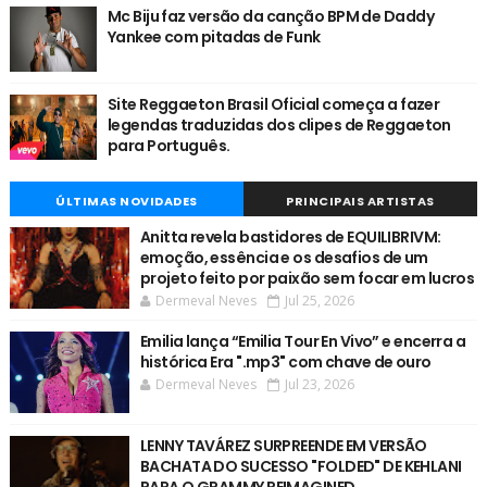
Mc Biju faz versão da canção BPM de Daddy
Yankee com pitadas de Funk
Site Reggaeton Brasil Oficial começa a fazer
legendas traduzidas dos clipes de Reggaeton
para Português.
ÚLTIMAS NOVIDADES
PRINCIPAIS ARTISTAS
Anitta revela bastidores de EQUILIBRIVM:
emoção, essência e os desafios de um
projeto feito por paixão sem focar em lucros
Dermeval Neves
Jul 25, 2026
Emilia lança “Emilia Tour En Vivo” e encerra a
histórica Era ".mp3" com chave de ouro
Dermeval Neves
Jul 23, 2026
LENNY TAVÁREZ SURPREENDE EM VERSÃO
BACHATA DO SUCESSO "FOLDED" DE KEHLANI
PARA O GRAMMY REIMAGINED