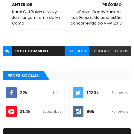
ANTERIOR
PRÓXIMO
Karol G, J Balvin e Nicky
JBalvin, Daddy Yankee,
Jam lançam remix de Mí
Luis Fonsi e Maluma estão
Cama
concorrendo ao VMA 2018
POST
COMMENT
FACEBOOK
BLOGGER
DISQUS
REDES SOCIAIS
22k
1.120k
Likes
Followers
31.4k
96k
Subscribes
Followers