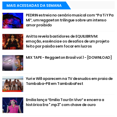
MAIS ACESSADAS DA SEMANA
PEDRIN estreia no cenário musical com “Pa Ti Y Pa
Mí”, um reggaeton trilingue sobre um intenso
amor proibido
Anitta revela bastidores de EQUILIBRIVM:
emoção, essência e os desafios de um projeto
feito por paixão sem focar em lucros
MIX TAPE - Reggaeton Brasil vol.1 - [DOWNLOAD]
Yuri e Will aparecem na TV desnudos em praia de
Tambaba-PB em TambabaFest
Emilia lança “Emilia Tour En Vivo” e encerra a
histórica Era ".mp3" com chave de ouro