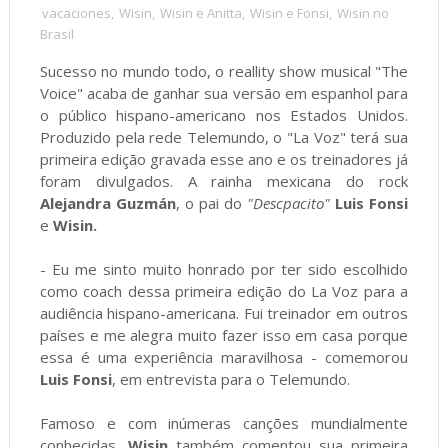
vacaciones
,
Wisin
,
Wisin e Anitta
,
Wisin e Fonsi
,
Wisin no
Brasil
Sucesso no mundo todo, o reallity show musical "The
Voice" acaba de ganhar sua versão em espanhol para
o público hispano-americano nos Estados Unidos.
Produzido pela rede Telemundo, o "La Voz" terá sua
primeira edição gravada esse ano e os treinadores já
foram divulgados. A rainha mexicana do rock
Alejandra Guzmán
, o pai do
"Descpacito"
Luis Fonsi
e
Wisin.
- Eu me sinto muito honrado por ter sido escolhido
como coach dessa primeira edição do La Voz para a
audiência hispano-americana. Fui treinador em outros
países e me alegra muito fazer isso em casa porque
essa é uma experiência maravilhosa - comemorou
Luis Fonsi
, em entrevista para o Telemundo.
Famoso e com inúmeras canções mundialmente
conhecidas,
Wisin
também comentou sua primeira