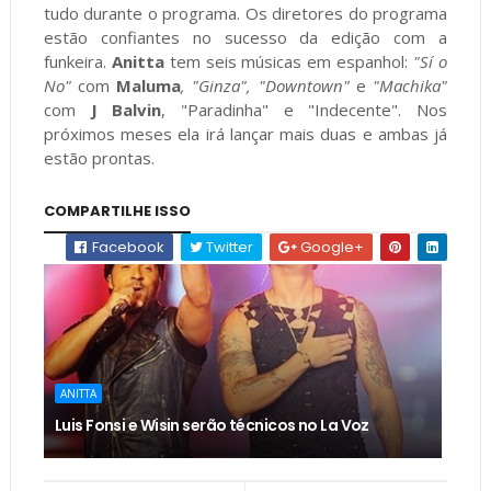
tudo durante o programa. Os diretores do programa
estão confiantes no sucesso da edição com a
funkeira.
Anitta
tem seis músicas em espanhol:
"Sí o
No"
com
Maluma
, "Ginza", "Downtown"
e
"Machika"
com
J Balvin
, "Paradinha" e "Indecente". Nos
próximos meses ela irá lançar mais duas e ambas já
estão prontas.
COMPARTILHE ISSO
Facebook
Twitter
Google+
ANITTA
Luis Fonsi e Wisin serão técnicos no La Voz