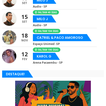
MILO J
SET
Audio - SP
⏰ FALTAM 40 DIAS
15
MILO J
SET
Audio - SP
⏰ FALTAM 104 DIAS
18
CA7RIEL & PACO AMOROSO
NOV
Espaço Unimed -SP
⏰ FALTAM 190 DIAS
12
KAROL G
FEV
Arena Pacaembu - SP
DESTAQUE!