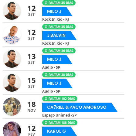
⏰ FALTAM 35 DIAS
12
MILO J
SET
Rock In Rio - RJ
⏰ FALTAM 35 DIAS
12
J BALVIN
SET
Rock In Rio - RJ
⏰ FALTAM 36 DIAS
13
MILO J
SET
Audio - SP
⏰ FALTAM 38 DIAS
15
MILO J
SET
Audio - SP
⏰ FALTAM 102 DIAS
18
CA7RIEL & PACO AMOROSO
NOV
Espaço Unimed -SP
⏰ FALTAM 188 DIAS
12
KAROL G
FEV