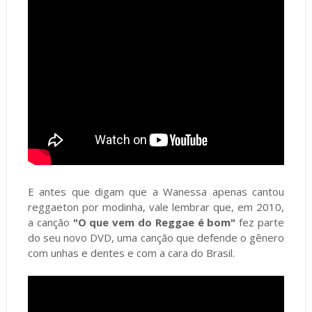
E antes que digam que a Wanessa apenas cantou
reggaeton por modinha, vale lembrar que, em 2010,
a canção
"O que vem do Reggae é bom"
fez parte
do seu novo DVD, uma canção que defende o gênero
com unhas e dentes e com a cara do Brasil.