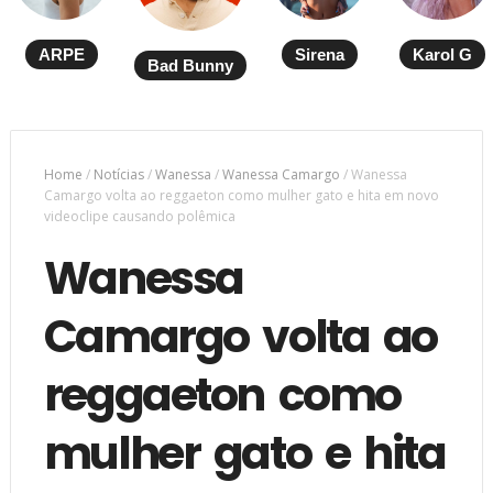
ARPE
Sirena
Karol G
Bad Bunny
Home
/
Notícias
/
Wanessa
/
Wanessa Camargo
/
Wanessa
Camargo volta ao reggaeton como mulher gato e hita em novo
videoclipe causando polêmica
Wanessa
Camargo volta ao
reggaeton como
mulher gato e hita