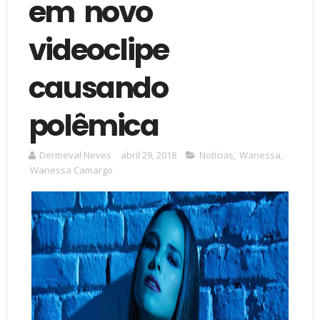
em novo
videoclipe
causando
polêmica
Dermeval Neves
abril 29, 2018
Notícias
,
Wanessa
,
Wanessa Camargo