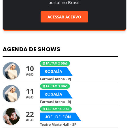
portal no Brasil.
ACESSAR ACERVO
AGENDA DE SHOWS
⏰ FALTAM 2 DIAS
10
ROSALÍA
AGO
Farmasi Arena - RJ
⏰ FALTAM 3 DIAS
11
ROSALÍA
AGO
Farmasi Arena - RJ
⏰ FALTAM 14 DIAS
22
JOEL DELEÓN
AGO
Teatro Marte Hall - SP