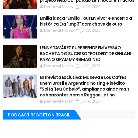
projeto feito por paixão sem focar em lucros
Dermeval Neves
Jul 25, 2026
Emilia lança “Emilia Tour En Vivo” e encerra a
histórica Era ".mp3" com chave de ouro
Dermeval Neves
Jul 23, 2026
LENNY TAVÁREZ SURPREENDE EM VERSÃO
BACHATA DO SUCESSO "FOLDED" DE KEHLANI
PARA O GRAMMY REIMAGINED
Dermeval Neves
Jul 21, 2026
Entrevista Exclusiva: Maneva e Los Cafres
unem Brasil e Argentina no single inédito
“Solta Teu Cabelo”, ampliando ainda mais
os horizontes para o Reggae Latino
Dermeval Neves
Jul 19, 2026
PODCAST REGGETON BRASIL