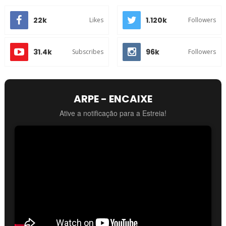
22k
1.120k
Likes
Followers
31.4k
96k
Subscribes
Followers
ARPE - ENCAIXE
Ative a notificação para a Estreia!