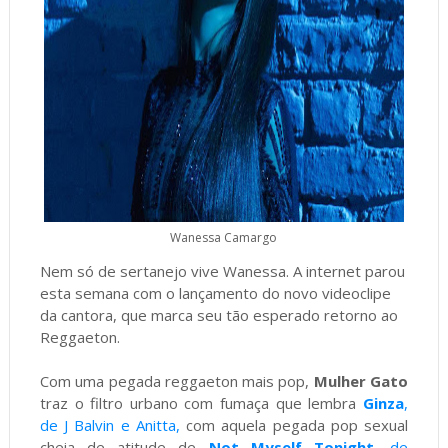
Wanessa Camargo
Nem só de sertanejo vive Wanessa. A internet parou
esta semana com o lançamento do novo videoclipe
da cantora, que marca seu tão esperado retorno ao
Reggaeton.
Com uma pegada reggaeton mais pop,
Mulher Gato
traz o filtro urbano com fumaça que lembra
Ginza
,
de J Balvin e Anitta,
com aquela pegada pop sexual
cheia de atitude de
Not Myself Tonight
, de