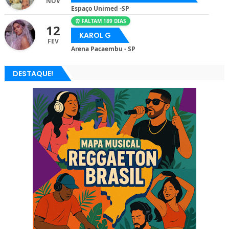
NOV
Espaço Unimed -SP
⏰ FALTAM 189 DIAS
12
KAROL G
FEV
Arena Pacaembu - SP
DESTAQUE!