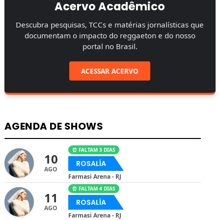
Acervo Acadêmico
Descubra pesquisas, TCCs e matérias jornalísticas que
documentam o impacto do reggaeton e do nosso
portal no Brasil.
ACESSAR ACERVO
AGENDA DE SHOWS
⏰ FALTAM 3 DIAS
10
ROSALÍA
AGO
Farmasi Arena - RJ
⏰ FALTAM 4 DIAS
11
ROSALÍA
AGO
Farmasi Arena - RJ