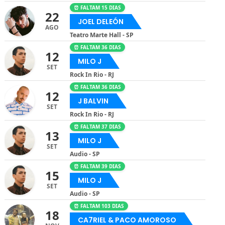
⏰ FALTAM 15 DIAS
22
JOEL DELEÓN
AGO
Teatro Marte Hall - SP
⏰ FALTAM 36 DIAS
12
MILO J
SET
Rock In Rio - RJ
⏰ FALTAM 36 DIAS
12
J BALVIN
SET
Rock In Rio - RJ
⏰ FALTAM 37 DIAS
13
MILO J
SET
Audio - SP
⏰ FALTAM 39 DIAS
15
MILO J
SET
Audio - SP
⏰ FALTAM 103 DIAS
18
CA7RIEL & PACO AMOROSO