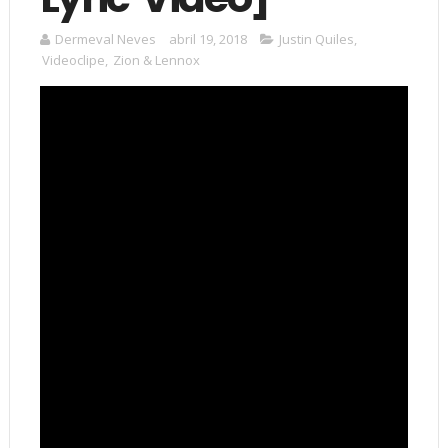
Dermeval Neves
abril 19, 2018
Justin Quiles
,
Videoclipe
,
Zion & Lennox