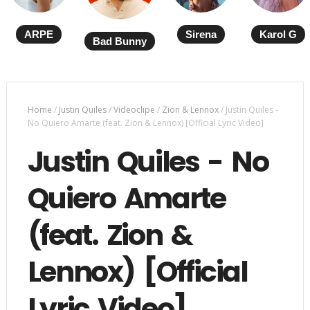
ARPE
Sirena
Karol G
Bad Bunny
Home
/
Justin Quiles
/
Videoclipe
/
Zion & Lennox
/
Justin Quiles -
No Quiero Amarte (feat. Zion & Lennox) [Official Lyric Video]
Justin Quiles - No
Quiero Amarte
(feat. Zion &
Lennox) [Official
Lyric Video]