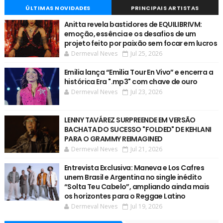
ÚLTIMAS NOVIDADES
PRINCIPAIS ARTISTAS
Anitta revela bastidores de EQUILIBRIVM:
emoção, essência e os desafios de um
projeto feito por paixão sem focar em lucros
Dermeval Neves
Jul 25, 2026
Emilia lança “Emilia Tour En Vivo” e encerra a
histórica Era ".mp3" com chave de ouro
Dermeval Neves
Jul 23, 2026
LENNY TAVÁREZ SURPREENDE EM VERSÃO
BACHATA DO SUCESSO "FOLDED" DE KEHLANI
PARA O GRAMMY REIMAGINED
Dermeval Neves
Jul 21, 2026
Entrevista Exclusiva: Maneva e Los Cafres
unem Brasil e Argentina no single inédito
“Solta Teu Cabelo”, ampliando ainda mais
os horizontes para o Reggae Latino
Dermeval Neves
Jul 19, 2026