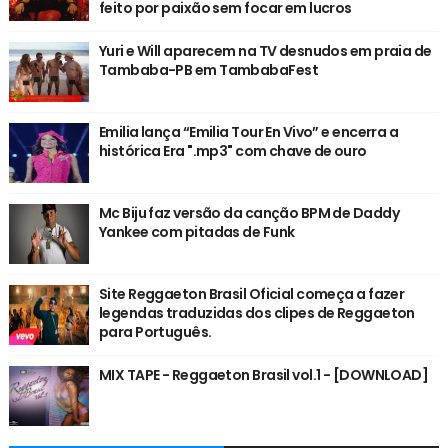
feito por paixão sem focar em lucros
Yuri e Will aparecem na TV desnudos em praia de
Tambaba-PB em TambabaFest
Emilia lança “Emilia Tour En Vivo” e encerra a
histórica Era ".mp3" com chave de ouro
Mc Biju faz versão da canção BPM de Daddy
Yankee com pitadas de Funk
Site Reggaeton Brasil Oficial começa a fazer
legendas traduzidas dos clipes de Reggaeton
para Português.
MIX TAPE - Reggaeton Brasil vol.1 - [DOWNLOAD]