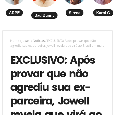
ARPE
Sirena
Karol G
Bad Bunny
Home
/
Jowell
/
Notícias
/
EXCLUSIVO: Após provar que não
agrediu sua ex-parceira, Jowell revela que virá ao Brasil em maio
EXCLUSIVO: Após
provar que não
agrediu sua ex-
parceira, Jowell
revela que virá ao