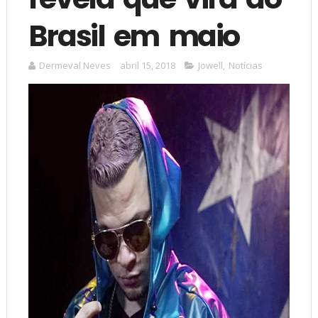
Brasil em maio
Dermeval Neves
abril 15, 2018
Jowell
,
Notícias