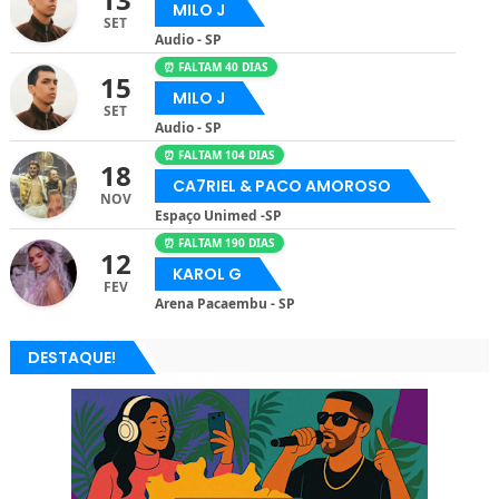
MILO J
SET
Audio - SP
⏰ FALTAM 40 DIAS
15
MILO J
SET
Audio - SP
⏰ FALTAM 104 DIAS
18
CA7RIEL & PACO AMOROSO
NOV
Espaço Unimed -SP
⏰ FALTAM 190 DIAS
12
KAROL G
FEV
Arena Pacaembu - SP
DESTAQUE!