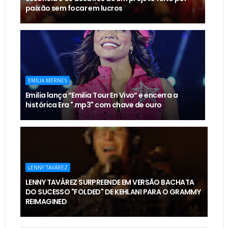
paixão sem focar em lucros
EMILIA MERNES
Emilia lança “Emilia Tour En Vivo” e encerra a
histórica Era ".mp3" com chave de ouro
LENNY TAVÁREZ
LENNY TAVÁREZ SURPREENDE EM VERSÃO BACHATA
DO SUCESSO "FOLDED" DE KEHLANI PARA O GRAMMY
REIMAGINED