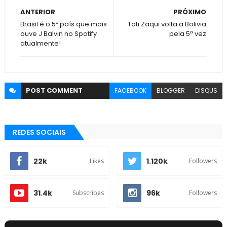
ANTERIOR
PRÓXIMO
Brasil é o 5º país que mais
Tati Zaqui volta a Bolivia
ouve J Balvin no Spotify
pela 5ª vez
atualmente!
POST
COMMENT
FACEBOOK
BLOGGER
DISQUS
REDES SOCIAIS
22k
1.120k
Likes
Followers
31.4k
96k
Subscribes
Followers