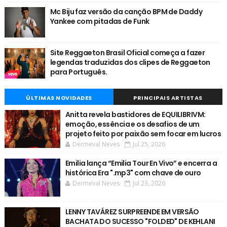
Mc Biju faz versão da canção BPM de Daddy
Yankee com pitadas de Funk
Site Reggaeton Brasil Oficial começa a fazer
legendas traduzidas dos clipes de Reggaeton
para Português.
ÚLTIMAS NOVIDADES
PRINCIPAIS ARTISTAS
Anitta revela bastidores de EQUILIBRIVM:
emoção, essência e os desafios de um
projeto feito por paixão sem focar em lucros
Dermeval Neves
Jul 25, 2026
Emilia lança “Emilia Tour En Vivo” e encerra a
histórica Era ".mp3" com chave de ouro
Dermeval Neves
Jul 23, 2026
LENNY TAVÁREZ SURPREENDE EM VERSÃO
BACHATA DO SUCESSO "FOLDED" DE KEHLANI