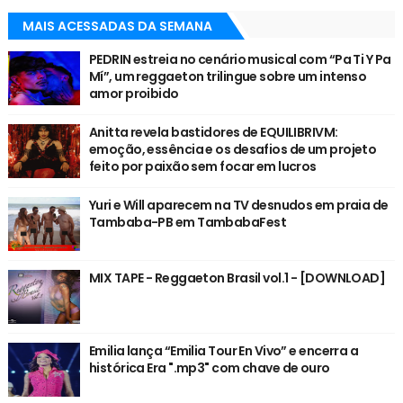
MAIS ACESSADAS DA SEMANA
PEDRIN estreia no cenário musical com “Pa Ti Y Pa
Mí”, um reggaeton trilingue sobre um intenso
amor proibido
Anitta revela bastidores de EQUILIBRIVM:
emoção, essência e os desafios de um projeto
feito por paixão sem focar em lucros
Yuri e Will aparecem na TV desnudos em praia de
Tambaba-PB em TambabaFest
MIX TAPE - Reggaeton Brasil vol.1 - [DOWNLOAD]
Emilia lança “Emilia Tour En Vivo” e encerra a
histórica Era ".mp3" com chave de ouro