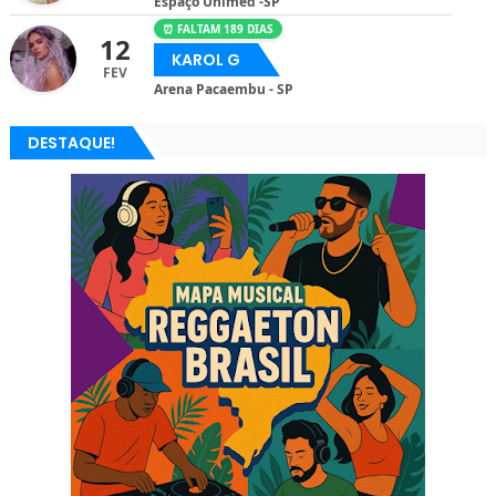
Espaço Unimed -SP
⏰ FALTAM 189 DIAS
12
KAROL G
FEV
Arena Pacaembu - SP
DESTAQUE!