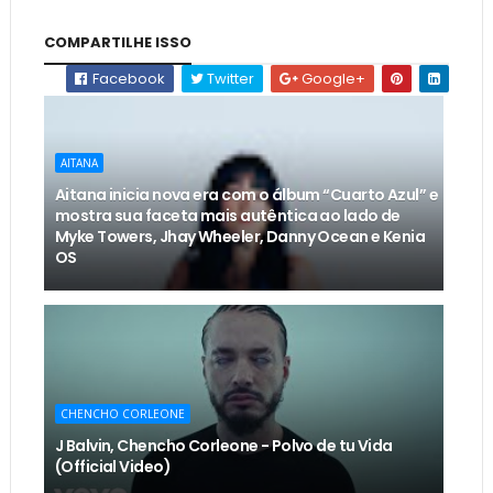
COMPARTILHE ISSO
Facebook
Twitter
Google+
AITANA
Aitana inicia nova era com o álbum “Cuarto Azul” e
mostra sua faceta mais autêntica ao lado de
Myke Towers, Jhay Wheeler, Danny Ocean e Kenia
OS
CHENCHO CORLEONE
J Balvin, Chencho Corleone - Polvo de tu Vida
(Official Video)