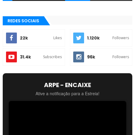
REDES SOCIAIS
22k
1.120k
Likes
Followers
31.4k
96k
Subscribes
Followers
ARPE - ENCAIXE
Ative a notificação para a Estreia!