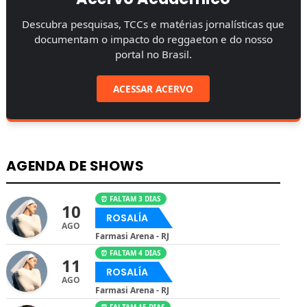
Descubra pesquisas, TCCs e matérias jornalísticas que
documentam o impacto do reggaeton e do nosso
portal no Brasil.
ACESSAR ACERVO
AGENDA DE SHOWS
⏰ FALTAM 3 DIAS
10
ROSALÍA
AGO
Farmasi Arena - RJ
⏰ FALTAM 4 DIAS
11
ROSALÍA
AGO
Farmasi Arena - RJ