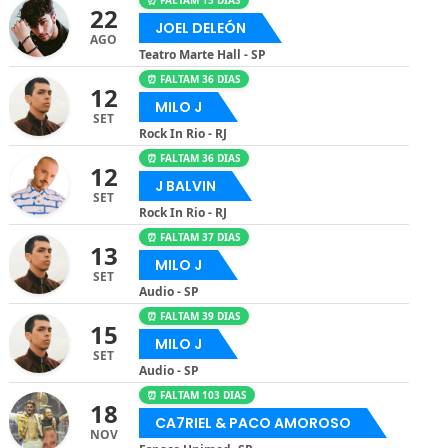
⏰ FALTAM 15 DIAS
22
JOEL DELEÓN
AGO
Teatro Marte Hall - SP
⏰ FALTAM 36 DIAS
12
MILO J
SET
Rock In Rio - RJ
⏰ FALTAM 36 DIAS
12
J BALVIN
SET
Rock In Rio - RJ
⏰ FALTAM 37 DIAS
13
MILO J
SET
Audio - SP
⏰ FALTAM 39 DIAS
15
MILO J
SET
Audio - SP
⏰ FALTAM 103 DIAS
18
CA7RIEL & PACO AMOROSO
NOV