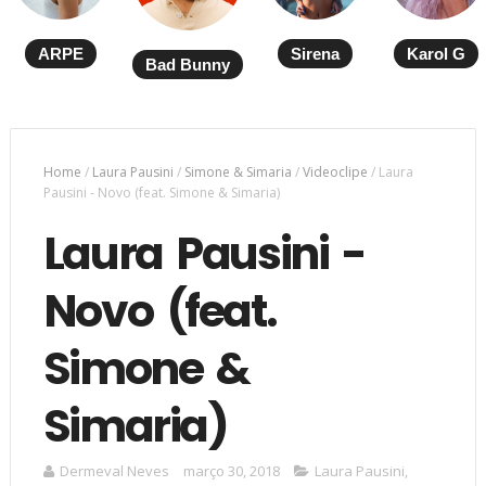
ARPE
Sirena
Karol G
Bad Bunny
Home
/
Laura Pausini
/
Simone & Simaria
/
Videoclipe
/
Laura
Pausini - Novo (feat. Simone & Simaria)
Laura Pausini -
Novo (feat.
Simone &
Simaria)
Dermeval Neves
março 30, 2018
Laura Pausini
,