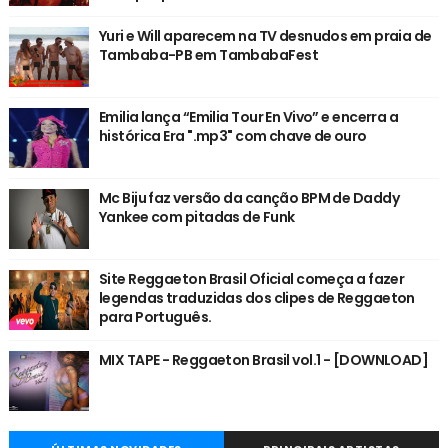
Yuri e Will aparecem na TV desnudos em praia de
Tambaba-PB em TambabaFest
Emilia lança “Emilia Tour En Vivo” e encerra a
histórica Era ".mp3" com chave de ouro
Mc Biju faz versão da canção BPM de Daddy
Yankee com pitadas de Funk
Site Reggaeton Brasil Oficial começa a fazer
legendas traduzidas dos clipes de Reggaeton
para Português.
MIX TAPE - Reggaeton Brasil vol.1 - [DOWNLOAD]