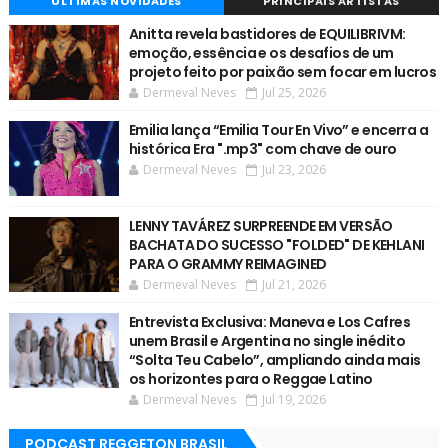
ÚLTIMAS NOVIDADES
PRINCIPAIS ARTISTAS
Anitta revela bastidores de EQUILIBRIVM:
emoção, essência e os desafios de um
projeto feito por paixão sem focar em lucros
Dermeval Neves
Jul 25, 2026
Emilia lança “Emilia Tour En Vivo” e encerra a
histórica Era ".mp3" com chave de ouro
Dermeval Neves
Jul 23, 2026
LENNY TAVÁREZ SURPREENDE EM VERSÃO
BACHATA DO SUCESSO "FOLDED" DE KEHLANI
PARA O GRAMMY REIMAGINED
Dermeval Neves
Jul 21, 2026
Entrevista Exclusiva: Maneva e Los Cafres
unem Brasil e Argentina no single inédito
“Solta Teu Cabelo”, ampliando ainda mais
os horizontes para o Reggae Latino
Dermeval Neves
Jul 19, 2026
PODCAST REGGETON BRASIL