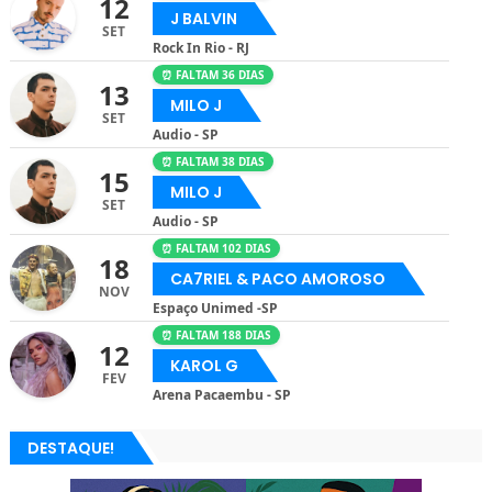
12
J BALVIN
SET
Rock In Rio - RJ
⏰ FALTAM 36 DIAS
13
MILO J
SET
Audio - SP
⏰ FALTAM 38 DIAS
15
MILO J
SET
Audio - SP
⏰ FALTAM 102 DIAS
18
CA7RIEL & PACO AMOROSO
NOV
Espaço Unimed -SP
⏰ FALTAM 188 DIAS
12
KAROL G
FEV
Arena Pacaembu - SP
DESTAQUE!