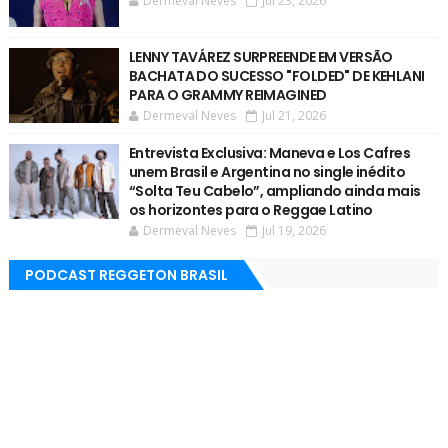
Dermeval Neves
Jul 23, 2026
LENNY TAVÁREZ SURPREENDE EM VERSÃO
BACHATA DO SUCESSO "FOLDED" DE KEHLANI
PARA O GRAMMY REIMAGINED
Dermeval Neves
Jul 21, 2026
Entrevista Exclusiva: Maneva e Los Cafres
unem Brasil e Argentina no single inédito
“Solta Teu Cabelo”, ampliando ainda mais
os horizontes para o Reggae Latino
Dermeval Neves
Jul 19, 2026
PODCAST REGGETON BRASIL