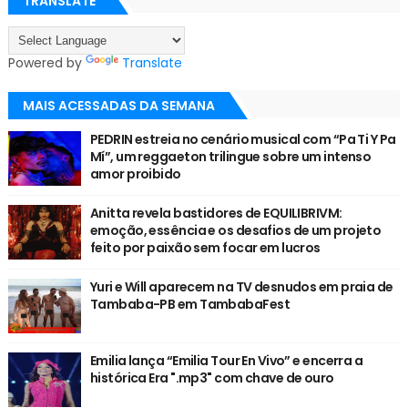
TRANSLATE
Powered by
Translate
MAIS ACESSADAS DA SEMANA
PEDRIN estreia no cenário musical com “Pa Ti Y Pa
Mí”, um reggaeton trilingue sobre um intenso
amor proibido
Anitta revela bastidores de EQUILIBRIVM:
emoção, essência e os desafios de um projeto
feito por paixão sem focar em lucros
Yuri e Will aparecem na TV desnudos em praia de
Tambaba-PB em TambabaFest
Emilia lança “Emilia Tour En Vivo” e encerra a
histórica Era ".mp3" com chave de ouro