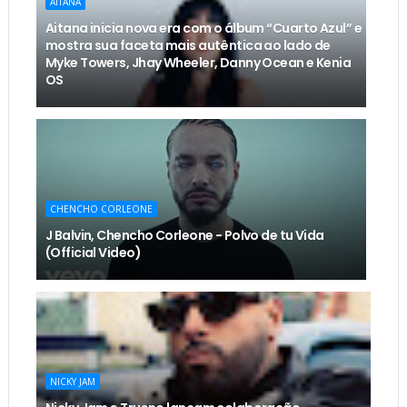
AITANA
Aitana inicia nova era com o álbum “Cuarto Azul” e
mostra sua faceta mais autêntica ao lado de
Myke Towers, Jhay Wheeler, Danny Ocean e Kenia
OS
CHENCHO CORLEONE
J Balvin, Chencho Corleone - Polvo de tu Vida
(Official Video)
NICKY JAM