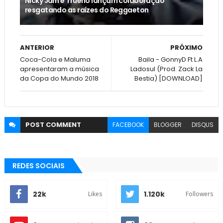
Nicky Jam e Trueno lançam colaboração
resgatando as raízes do Reggaeton
ANTERIOR
PRÓXIMO
Coca-Cola e Maluma
Baila - GonnyD Ft L.A
apresentaram a música
Ladosul (Prod. Zack La
da Copa do Mundo 2018
Bestia) [DOWNLOAD]
POST
COMMENT
FACEBOOK
BLOGGER
DISQUS
REDES SOCIAIS
22k
1.120k
Likes
Followers