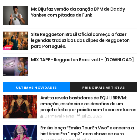
Mc Biju faz versão da canção BPM de Daddy
Yankee com pitadas de Funk
Site Reggaeton Brasil Oficial começa a fazer
legendas traduzidas dos clipes de Reggaeton
para Português.
MIX TAPE - Reggaeton Brasil vol.1 - [DOWNLOAD]
ÚLTIMAS NOVIDADES
PRINCIPAIS ARTISTAS
Anitta revela bastidores de EQUILIBRIVM:
emoção, essência e os desafios de um
projeto feito por paixão sem focar em lucros
Dermeval Neves
Jul 25, 2026
Emilia lança “Emilia Tour En Vivo” e encerra a
histórica Era ".mp3" com chave de ouro