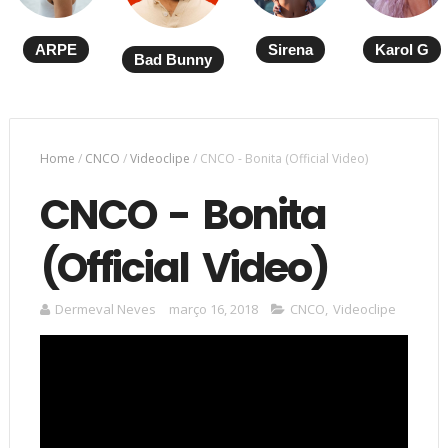
ARPE
Sirena
Karol G
Bad Bunny
Home
/
CNCO
/
Videoclipe
/
CNCO - Bonita (Official Video)
CNCO - Bonita
(Official Video)
Dermeval Neves
março 16, 2018
CNCO
,
Videoclipe