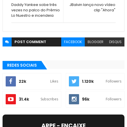
Daddy Yankee sobe três
JBalvin lança novo vídeo
vezes no palco do Prêmio
clip "Ahora"
Lo Nuestro e incendeia
POST
COMMENT
FACEBOOK
BLOGGER
DISQUS
REDES SOCIAIS
22k
1.120k
Likes
Followers
31.4k
96k
Subscribes
Followers
ARPE - ENCAIXE