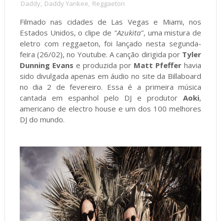
Daddy
,
Daddy Yankee
,
Reggaeton
Filmado nas cidades de Las Vegas e Miami, nos
Estados Unidos, o clipe de
"Azukita"
, uma mistura de
eletro com reggaeton, foi lançado nesta segunda-
feira (26/02), no Youtube. A canção dirigida por
Tyler
Dunning Evans
e produzida por
Matt Pfeffer
havia
sido divulgada apenas em áudio no site da Billaboard
no dia 2 de fevereiro. Essa é a primeira música
cantada em espanhol pelo DJ e produtor
Aoki
,
americano de electro house e um dos 100 melhores
DJ do mundo.