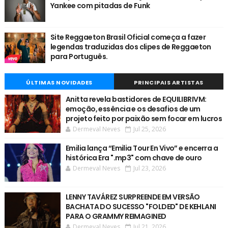
Yankee com pitadas de Funk
Site Reggaeton Brasil Oficial começa a fazer
legendas traduzidas dos clipes de Reggaeton
para Português.
ÚLTIMAS NOVIDADES
PRINCIPAIS ARTISTAS
Anitta revela bastidores de EQUILIBRIVM:
emoção, essência e os desafios de um
projeto feito por paixão sem focar em lucros
Dermeval Neves
Jul 25, 2026
Emilia lança “Emilia Tour En Vivo” e encerra a
histórica Era ".mp3" com chave de ouro
Dermeval Neves
Jul 23, 2026
LENNY TAVÁREZ SURPREENDE EM VERSÃO
BACHATA DO SUCESSO "FOLDED" DE KEHLANI
PARA O GRAMMY REIMAGINED
Dermeval Neves
Jul 21, 2026