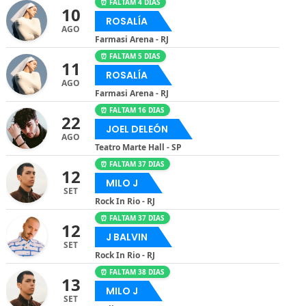
⏰ FALTAM 4 DIAS
10
ROSALÍA
AGO
Farmasi Arena - RJ
⏰ FALTAM 5 DIAS
11
ROSALÍA
AGO
Farmasi Arena - RJ
⏰ FALTAM 16 DIAS
22
JOEL DELEÓN
AGO
Teatro Marte Hall - SP
⏰ FALTAM 37 DIAS
12
MILO J
SET
Rock In Rio - RJ
⏰ FALTAM 37 DIAS
12
J BALVIN
SET
Rock In Rio - RJ
⏰ FALTAM 38 DIAS
13
MILO J
SET