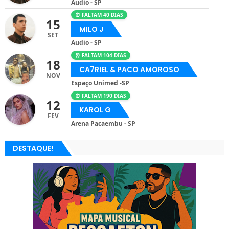
Audio - SP
⏰ FALTAM 40 DIAS
15
MILO J
SET
Audio - SP
⏰ FALTAM 104 DIAS
18
CA7RIEL & PACO AMOROSO
NOV
Espaço Unimed -SP
⏰ FALTAM 190 DIAS
12
KAROL G
FEV
Arena Pacaembu - SP
DESTAQUE!