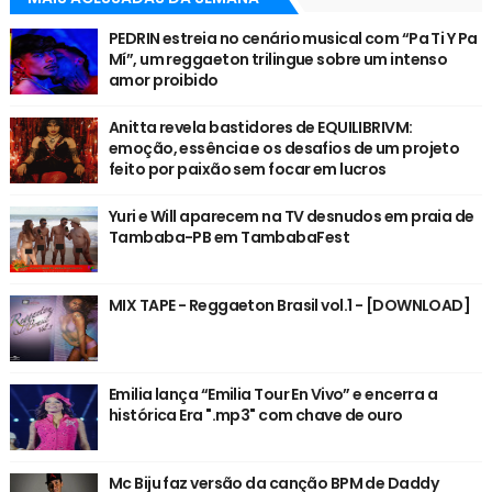
PEDRIN estreia no cenário musical com “Pa Ti Y Pa
Mí”, um reggaeton trilingue sobre um intenso
amor proibido
Anitta revela bastidores de EQUILIBRIVM:
emoção, essência e os desafios de um projeto
feito por paixão sem focar em lucros
Yuri e Will aparecem na TV desnudos em praia de
Tambaba-PB em TambabaFest
MIX TAPE - Reggaeton Brasil vol.1 - [DOWNLOAD]
Emilia lança “Emilia Tour En Vivo” e encerra a
histórica Era ".mp3" com chave de ouro
Mc Biju faz versão da canção BPM de Daddy