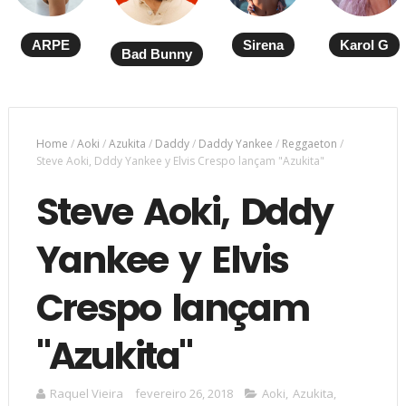
ARPE
Sirena
Karol G
Bad Bunny
Home
/
Aoki
/
Azukita
/
Daddy
/
Daddy Yankee
/
Reggaeton
/
Steve Aoki, Dddy Yankee y Elvis Crespo lançam "Azukita"
Steve Aoki, Dddy
Yankee y Elvis
Crespo lançam
"Azukita"
Raquel Vieira
fevereiro 26, 2018
Aoki
,
Azukita
,