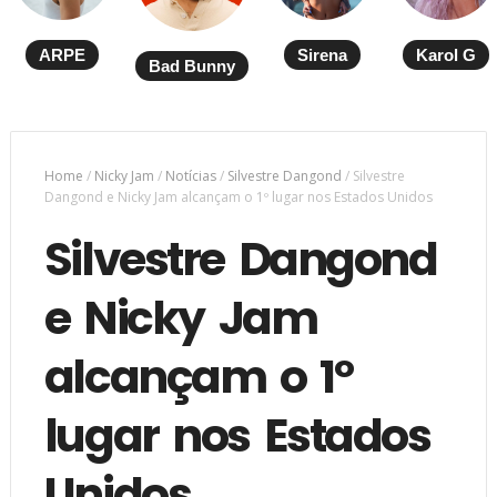
ARPE
Sirena
Karol G
Bad Bunny
Home
/
Nicky Jam
/
Notícias
/
Silvestre Dangond
/
Silvestre
Dangond e Nicky Jam alcançam o 1º lugar nos Estados Unidos
Silvestre Dangond
e Nicky Jam
alcançam o 1º
lugar nos Estados
Unidos