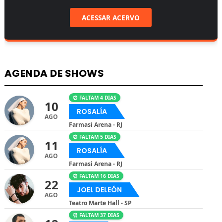
ACESSAR ACERVO
AGENDA DE SHOWS
⏰ FALTAM 4 DIAS
10
ROSALÍA
AGO
Farmasi Arena - RJ
⏰ FALTAM 5 DIAS
11
ROSALÍA
AGO
Farmasi Arena - RJ
⏰ FALTAM 16 DIAS
22
JOEL DELEÓN
AGO
Teatro Marte Hall - SP
⏰ FALTAM 37 DIAS