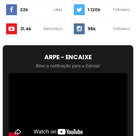
22k
1.120k
Likes
Followers
31.4k
96k
Subscribes
Followers
ARPE - ENCAIXE
Ative a notificação para a Estreia!