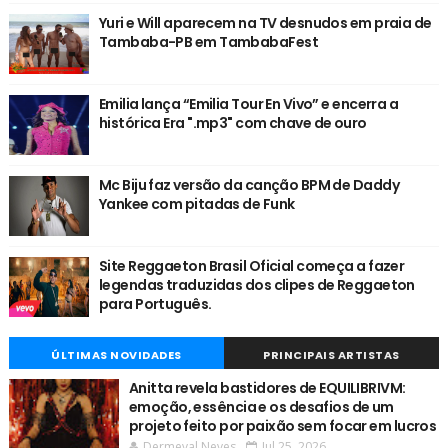
Yuri e Will aparecem na TV desnudos em praia de
Tambaba-PB em TambabaFest
Emilia lança “Emilia Tour En Vivo” e encerra a
histórica Era ".mp3" com chave de ouro
Mc Biju faz versão da canção BPM de Daddy
Yankee com pitadas de Funk
Site Reggaeton Brasil Oficial começa a fazer
legendas traduzidas dos clipes de Reggaeton
para Português.
ÚLTIMAS NOVIDADES
PRINCIPAIS ARTISTAS
Anitta revela bastidores de EQUILIBRIVM:
emoção, essência e os desafios de um
projeto feito por paixão sem focar em lucros
Dermeval Neves
Jul 25, 2026