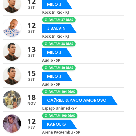
12
MILO J
SET
Rock In Rio - RJ
⏰ FALTAM 37 DIAS
12
J BALVIN
SET
Rock In Rio - RJ
⏰ FALTAM 38 DIAS
13
MILO J
SET
Audio - SP
⏰ FALTAM 40 DIAS
15
MILO J
SET
Audio - SP
⏰ FALTAM 104 DIAS
18
CA7RIEL & PACO AMOROSO
NOV
Espaço Unimed -SP
⏰ FALTAM 190 DIAS
12
KAROL G
FEV
Arena Pacaembu - SP