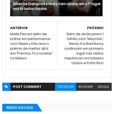
Silvestre Dangond e Nicky Jam alcançam o 1º lugar
nos Estados Unidos
ANTERIOR
PRÓXIMO
Maite Perroni além de
Além de alcançarem 1
brilhar em performance
bilhão com 'Mayores',
com Alexis y Fido leva o
Becky G e Bad Bunny
prêmio de melhor atriz
continuam em primeiro
em 'Premios Tv y novelas'
lugar nas rádios
no México
hispânicas nos Estados
Unidos e Porto Rico
POST
COMMENT
FACEBOOK
BLOGGER
DISQUS
REDES SOCIAIS