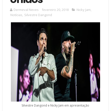
Dermeval Neves
fevereiro 20, 2018
Nicky Jam
,
Notícias
,
Silvestre Dangond
Silvestre Dangond e Nicky Jam em apresentação