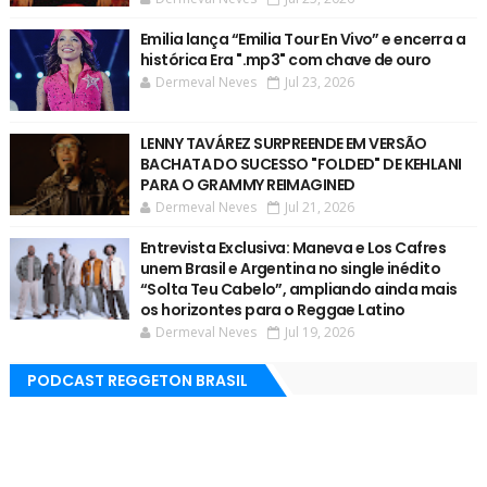
Emilia lança “Emilia Tour En Vivo” e encerra a
histórica Era ".mp3" com chave de ouro
Dermeval Neves
Jul 23, 2026
LENNY TAVÁREZ SURPREENDE EM VERSÃO
BACHATA DO SUCESSO "FOLDED" DE KEHLANI
PARA O GRAMMY REIMAGINED
Dermeval Neves
Jul 21, 2026
Entrevista Exclusiva: Maneva e Los Cafres
unem Brasil e Argentina no single inédito
“Solta Teu Cabelo”, ampliando ainda mais
os horizontes para o Reggae Latino
Dermeval Neves
Jul 19, 2026
PODCAST REGGETON BRASIL