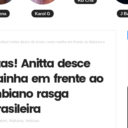
RB Cria
ena
Karol G
J B
ltas! Anitta desce do trono como rainha em frente ao Maluma e
as! Anitta desce
ainha em frente ao
biano rasga
asileira
alvin
,
Maluma
,
Notícias