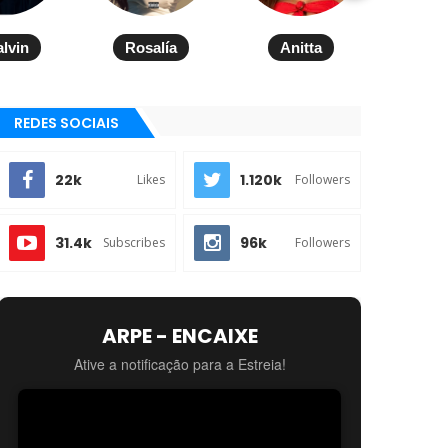
alvin
Rosalía
Anitta
REDES SOCIAIS
22k
1.120k
Likes
Followers
31.4k
96k
Subscribes
Followers
ARPE - ENCAIXE
Ative a notificação para a Estreia!