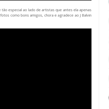
 tão especial ao lado de artistas que antes ela apenas
ra fotos como bons amigos, chora e agradece ao J Balvin