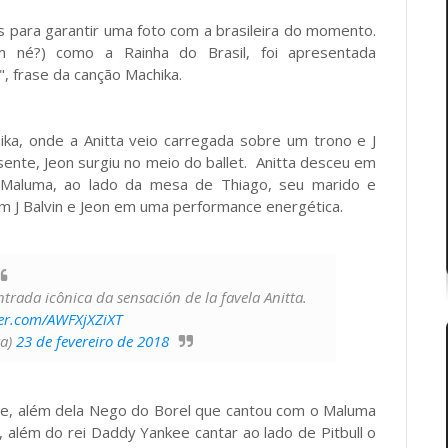
s para garantir uma foto com a brasileira do momento.
m né?) como a Rainha do Brasil, foi apresentada
, frase da canção Machika.
ika, onde a Anitta veio carregada sobre um trono e J
sente, Jeon surgiu no meio do ballet. Anitta desceu em
 Maluma, ao lado da mesa de Thiago, seu marido e
m J Balvin e Jeon em uma performance energética.
rada icônica da sensación de la favela Anitta.
ter.com/AWFXjXZiXT
ta)
23 de fevereiro de 2018
ite, além dela Nego do Borel que cantou com o Maluma
, além do rei Daddy Yankee cantar ao lado de Pitbull o