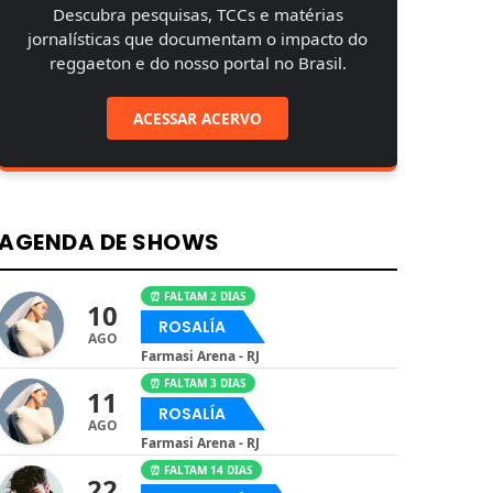
Descubra pesquisas, TCCs e matérias
jornalísticas que documentam o impacto do
reggaeton e do nosso portal no Brasil.
ACESSAR ACERVO
AGENDA DE SHOWS
⏰ FALTAM 2 DIAS
10
ROSALÍA
AGO
Farmasi Arena - RJ
⏰ FALTAM 3 DIAS
11
ROSALÍA
AGO
Farmasi Arena - RJ
⏰ FALTAM 14 DIAS
22