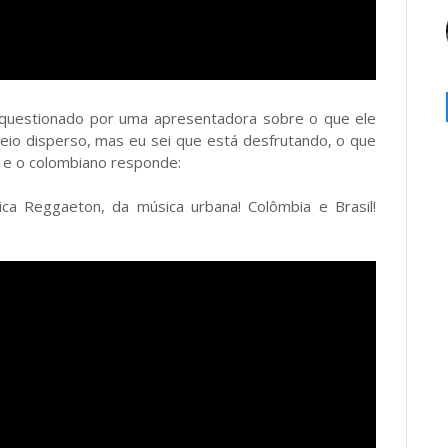
i questionado por uma apresentadora sobre o que ele
eio disperso, mas eu sei que está desfrutando, o que
" e o colombiano responde:
sica Reggaeton, da música urbana! Colômbia e Brasil!