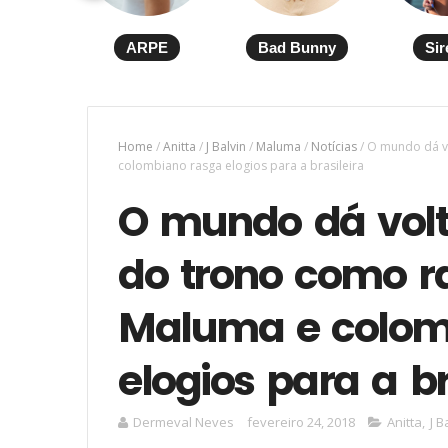
ARPE
Bad Bunny
Sir
Home
/
Anitta
/
J Balvin
/
Maluma
/
Notícias
/
O mundo dá vo
colombiano rasga elogios para a brasileira
O mundo dá volt
do trono como r
Maluma e colom
elogios para a br
Dermeval Neves
fevereiro 24, 2018
Anitta
,
J B