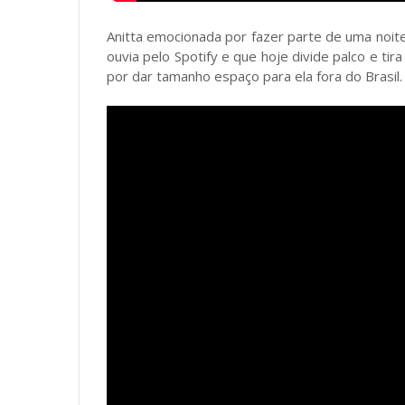
Anitta emocionada por fazer parte de uma noite
ouvia pelo Spotify e que hoje divide palco e ti
por dar tamanho espaço para ela fora do Brasil.