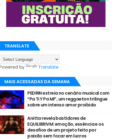
TRANSLATE
Powered by
Translate
MAIS ACESSADAS DA SEMANA
PEDRIN estreia no cenário musical com
“Pa Ti Y Pa Mí”, um reggaeton trilingue
sobre um intenso amor proibido
Anitta revela bastidores de
EQUILIBRIVM: emoção, essência e os
desafios de um projeto feito por
paixão sem focar em lucros