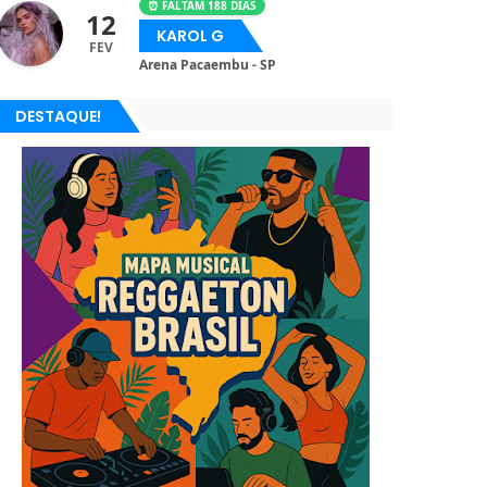
⏰ FALTAM 188 DIAS
12
KAROL G
FEV
Arena Pacaembu - SP
DESTAQUE!