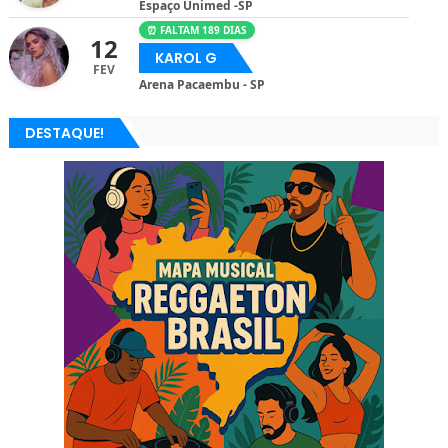
Espaço Unimed -SP
⏰ FALTAM 189 DIAS
12
KAROL G
FEV
Arena Pacaembu - SP
DESTAQUE!