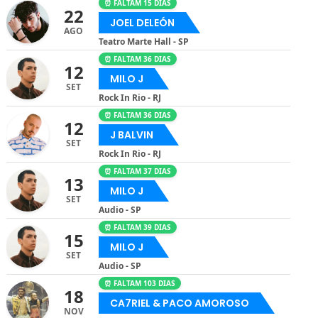
⏰ FALTAM 15 DIAS
22
JOEL DELEÓN
AGO
Teatro Marte Hall - SP
⏰ FALTAM 36 DIAS
12
MILO J
SET
Rock In Rio - RJ
⏰ FALTAM 36 DIAS
12
J BALVIN
SET
Rock In Rio - RJ
⏰ FALTAM 37 DIAS
13
MILO J
SET
Audio - SP
⏰ FALTAM 39 DIAS
15
MILO J
SET
Audio - SP
⏰ FALTAM 103 DIAS
18
CA7RIEL & PACO AMOROSO
NOV