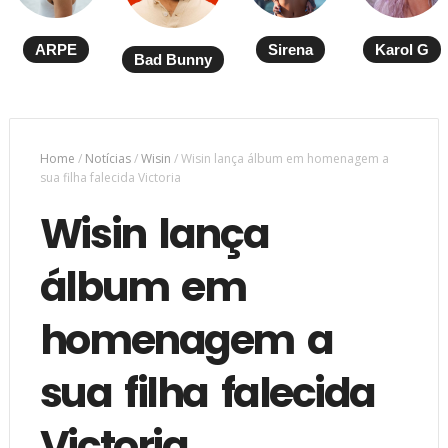
ARPE
Sirena
Karol G
Bad Bunny
Home
/
Notícias
/
Wisin
/
Wisin lança álbum em homenagem a
sua filha falecida Victoria
Wisin lança
álbum em
homenagem a
sua filha falecida
Victoria