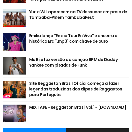
Yuri e Will aparecem na TV desnudos em praia de
Tambaba-PB em TambabaFest
Emilia lança “Emilia Tour En Vivo” e encerra a
histórica Era ".mp3" com chave de ouro
Mc Biju faz versão da canção BPM de Daddy
Yankee com pitadas de Funk
Site Reggaeton Brasil Oficial começa a fazer
legendas traduzidas dos clipes de Reggaeton
para Português.
MIX TAPE - Reggaeton Brasil vol.1 - [DOWNLOAD]