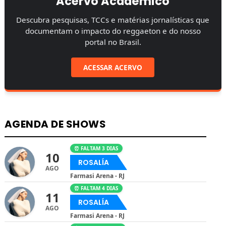
Acervo Acadêmico
Descubra pesquisas, TCCs e matérias jornalísticas que
documentam o impacto do reggaeton e do nosso
portal no Brasil.
ACESSAR ACERVO
AGENDA DE SHOWS
⏰ FALTAM 3 DIAS
10
ROSALÍA
AGO
Farmasi Arena - RJ
⏰ FALTAM 4 DIAS
11
ROSALÍA
AGO
Farmasi Arena - RJ