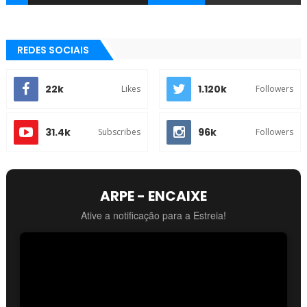
REDES SOCIAIS
22k
1.120k
Likes
Followers
31.4k
96k
Subscribes
Followers
ARPE - ENCAIXE
Ative a notificação para a Estreia!