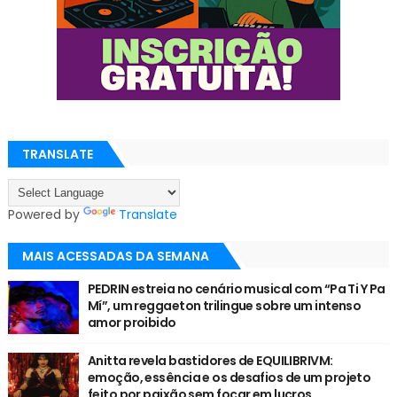
TRANSLATE
Powered by
Translate
MAIS ACESSADAS DA SEMANA
PEDRIN estreia no cenário musical com “Pa Ti Y Pa
Mí”, um reggaeton trilingue sobre um intenso
amor proibido
Anitta revela bastidores de EQUILIBRIVM:
emoção, essência e os desafios de um projeto
feito por paixão sem focar em lucros