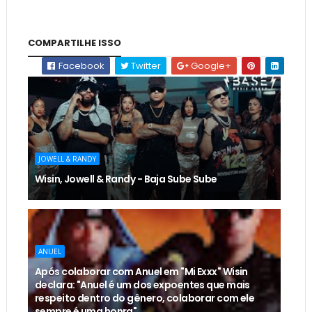
COMPARTILHE ISSO
Facebook
Twitter
Google+
JOWELL & RANDY
Wisin, Jowell & Randy - Baja Sube Sube
ANUEL
Após colaborar com Anuel em "Mi Exxx" Wisin
declara: "Anuel é um dos expoentes que mais
respeito dentro do gênero, colaborar com ele
sempre é uma honra"