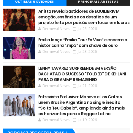
ÚLTIMAS NOVIDADES
PRINCIPAIS ARTISTAS
Anitta revela bastidores de EQUILIBRIVM:
emoção, essência e os desafios de um
projeto feito por paixão sem focar em lucros
Dermeval Neves
Jul 25, 2026
Emilia lança “Emilia Tour En Vivo” e encerra a
histórica Era ".mp3" com chave de ouro
Dermeval Neves
Jul 23, 2026
LENNY TAVÁREZ SURPREENDE EM VERSÃO
BACHATA DO SUCESSO "FOLDED" DE KEHLANI
PARA O GRAMMY REIMAGINED
Dermeval Neves
Jul 21, 2026
Entrevista Exclusiva: Maneva e Los Cafres
unem Brasil e Argentina no single inédito
“Solta Teu Cabelo”, ampliando ainda mais
os horizontes para o Reggae Latino
Dermeval Neves
Jul 19, 2026
PODCAST REGGETON BRASIL