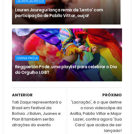
LAUREN JAUREGUI
Lauren Jauregui lança remix de 'Lento' com
participação de Pabllo Vittar, ouça!
DANNA PAOLA
Reggaetón Pride: uma playlist para celebrar o Dia
do Orgulho LGBT
ANTERIOR
PRÓXIMO
Tati Zaqui representará o
'Lacração', é o que define
Brasil em Festival da
o novo videoclipe da
Bolívia. J Balvin, Juanes e
Anitta, Pabllo Vittar e Major
Plan B também serão
Lazer, confira agora 'Sua
atrações do evento
Cara' que acaba de ser
lançado!