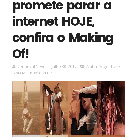
promete parar a
internet HOJE,
confira o Making
Of!
Dermeval Neves
julho 30, 2017
Anitta
,
Major Lazer
,
Notícias
,
Pabllo Vittar