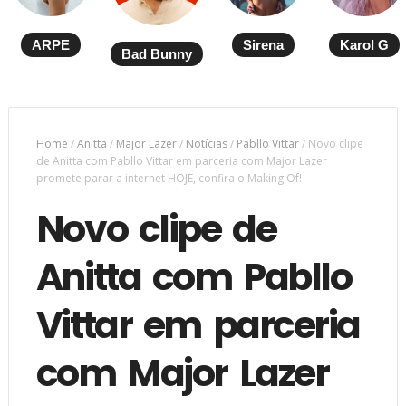
ARPE
Sirena
Karol G
Bad Bunny
Home
/
Anitta
/
Major Lazer
/
Notícias
/
Pabllo Vittar
/
Novo clipe
de Anitta com Pabllo Vittar em parceria com Major Lazer
promete parar a internet HOJE, confira o Making Of!
Novo clipe de
Anitta com Pabllo
Vittar em parceria
com Major Lazer