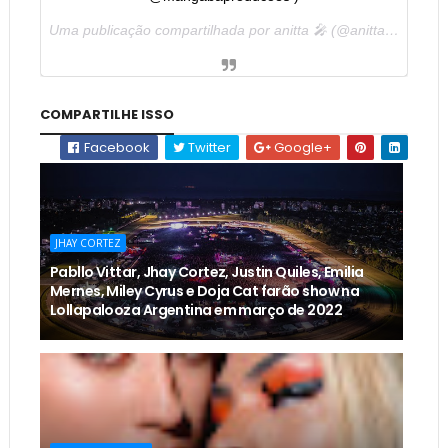
Uma publicação compartilhada por anitta 🎤 (@anitta) em
Jul 
COMPARTILHE ISSO
Facebook
Twitter
Google+
JHAY CORTEZ
Pabllo Vittar, Jhay Cortez, Justin Quiles, Emilia
Mernes, Miley Cyrus e Doja Cat farão show na
Lollapalooza Argentina em março de 2022