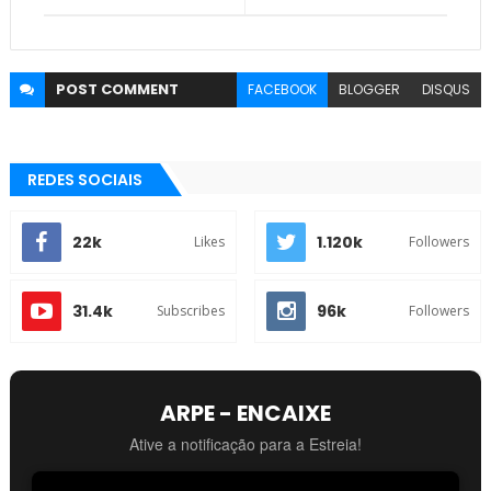
POST
COMMENT
FACEBOOK
BLOGGER
DISQUS
REDES SOCIAIS
22k
1.120k
Likes
Followers
31.4k
96k
Subscribes
Followers
ARPE - ENCAIXE
Ative a notificação para a Estreia!