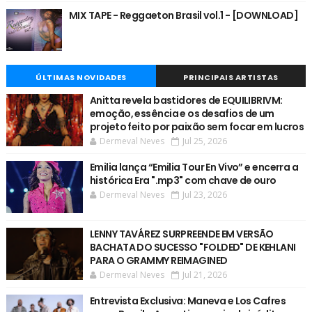
MIX TAPE - Reggaeton Brasil vol.1 - [DOWNLOAD]
ÚLTIMAS NOVIDADES
PRINCIPAIS ARTISTAS
Anitta revela bastidores de EQUILIBRIVM:
emoção, essência e os desafios de um
projeto feito por paixão sem focar em lucros
Dermeval Neves
Jul 25, 2026
Emilia lança “Emilia Tour En Vivo” e encerra a
histórica Era ".mp3" com chave de ouro
Dermeval Neves
Jul 23, 2026
LENNY TAVÁREZ SURPREENDE EM VERSÃO
BACHATA DO SUCESSO "FOLDED" DE KEHLANI
PARA O GRAMMY REIMAGINED
Dermeval Neves
Jul 21, 2026
Entrevista Exclusiva: Maneva e Los Cafres