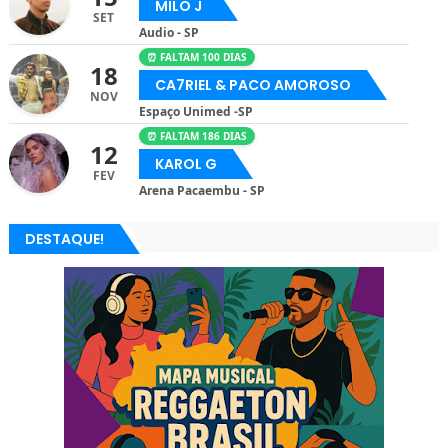
MILO J
SET
Audio - SP
⏰ FALTAM 100 DIAS
18
CA7RIEL & PACO AMOROSO
NOV
Espaço Unimed -SP
⏰ FALTAM 186 DIAS
12
KAROL G
FEV
Arena Pacaembu - SP
DESTAQUE!