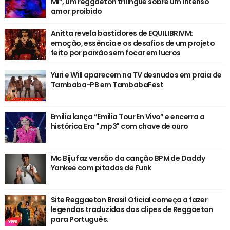
Mí”, um reggaeton trilingue sobre um intenso
amor proibido
Anitta revela bastidores de EQUILIBRIVM:
emoção, essência e os desafios de um projeto
feito por paixão sem focar em lucros
Yuri e Will aparecem na TV desnudos em praia de
Tambaba-PB em TambabaFest
Emilia lança “Emilia Tour En Vivo” e encerra a
histórica Era ".mp3" com chave de ouro
Mc Biju faz versão da canção BPM de Daddy
Yankee com pitadas de Funk
Site Reggaeton Brasil Oficial começa a fazer
legendas traduzidas dos clipes de Reggaeton
para Português.