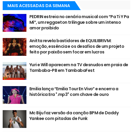
MAIS ACESSADAS DA SEMANA
PEDRIN estreia no cenário musical com “Pa Ti Y Pa
Mí”, um reggaeton trilingue sobre um intenso
amor proibido
Anitta revela bastidores de EQUILIBRIVM:
emoção, essência e os desafios de um projeto
feito por paixão sem focar em lucros
Yuri e Will aparecem na TV desnudos em praia de
Tambaba-PB em TambabaFest
Emilia lança “Emilia Tour En Vivo” e encerra a
histórica Era ".mp3" com chave de ouro
Mc Biju faz versão da canção BPM de Daddy
Yankee com pitadas de Funk