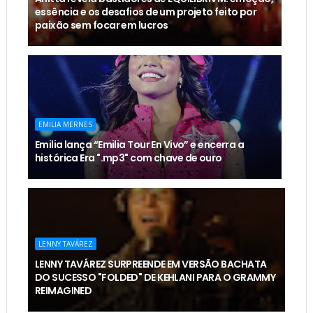
essência e os desafios de um projeto feito por
paixão sem focar em lucros
EMILIA MERNES
Emilia lança “Emilia Tour En Vivo” e encerra a
histórica Era ".mp3" com chave de ouro
LENNY TAVÁREZ
LENNY TAVÁREZ SURPREENDE EM VERSÃO BACHATA
DO SUCESSO "FOLDED" DE KEHLANI PARA O GRAMMY
REIMAGINED