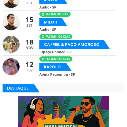
SET
Audio - SP
⏰ FALTAM 38 DIAS
15
MILO J
SET
Audio - SP
⏰ FALTAM 102 DIAS
18
CA7RIEL & PACO AMOROSO
NOV
Espaço Unimed -SP
⏰ FALTAM 188 DIAS
12
KAROL G
FEV
Arena Pacaembu - SP
DESTAQUE!