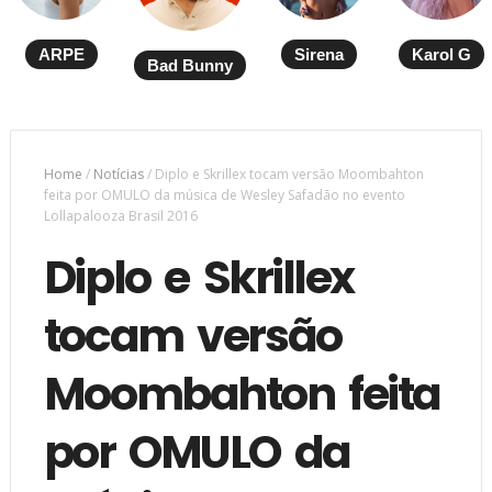
ARPE
Sirena
Karol G
Bad Bunny
Home
/
Notícias
/
Diplo e Skrillex tocam versão Moombahton
feita por OMULO da música de Wesley Safadão no evento
Lollapalooza Brasil 2016
Diplo e Skrillex
tocam versão
Moombahton feita
por OMULO da