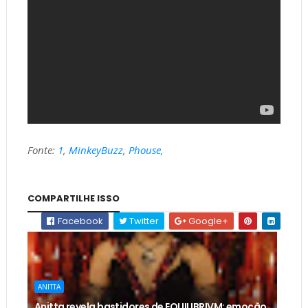
Fonte:
1
,
MinkeyBuzz
,
Phouse,
COMPARTILHE ISSO
Facebook
Twitter
Google+
ANITTA
Anitta revela bastidores de EQUILIBRIVM: emoção,