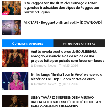
Site Reggaeton Brasil Oficial começa a fazer
legendas traduzidas dos clipes de Reggaeton
para Português.
MIX TAPE - Reggaeton Brasil vol.1 - [DOWNLOAD]
ÚLTIMAS NOVIDADES
PRINCIPAIS ARTISTAS
Anitta revela bastidores de EQUILIBRIVM:
emoção, essência e os desafios de um
projeto feito por paixão sem focar em lucros
Dermeval Neves
Jul 25, 2026
Emilia lança “Emilia Tour En Vivo” e encerra a
histórica Era ".mp3" com chave de ouro
Dermeval Neves
Jul 23, 2026
LENNY TAVÁREZ SURPREENDE EM VERSÃO
BACHATA DO SUCESSO "FOLDED" DE KEHLANI
PARA O GRAMMY REIMAGINED