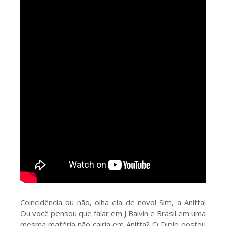
Coincidência ou não, olha ela de novo! Sim, a Anitta!
Ou você pensou que falar em J Balvin e Brasil em uma
mesma matéria não cairia em Anitta? O Diplo postou