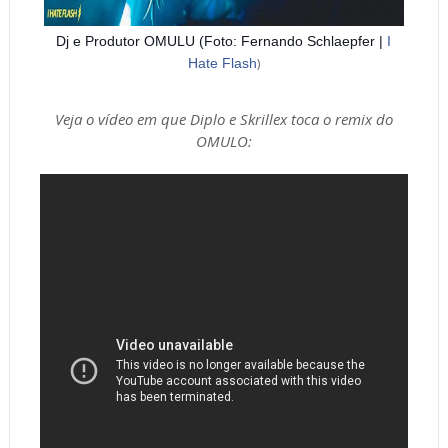
Dj e Produtor OMULU (Foto: Fernando Schlaepfer |
I
Hate Flash
)
Veja o vídeo em que Diplo e Skrillex toca o remix do
OMULO: