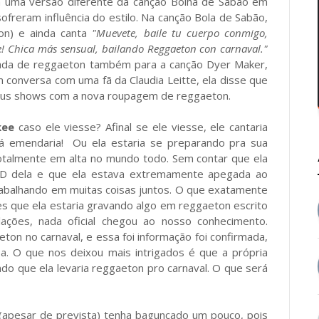
om uma versão diferente da canção Bolha de Sabão em
reram influência do estilo. Na canção Bola de Sabão,
on) e ainda canta
"Muevete, baile tu cuerpo conmigo,
e! Chica más sensual, bailando Reggaeton con carnaval."
vada de reggaeton também para a canção Dyer Maker,
onversa com uma fã da Claudia Leitte, ela disse que
seus shows com a nova roupagem de reggaeton.
kee
caso ele viesse? Afinal se ele viesse, ele cantaria
já emendaria! Ou ela estaria se preparando pra sua
 totalmente em alta no mundo todo. Sem contar que ela
CD dela e que ela estava extremamente apegada ao
abalhando em muitas coisas juntos. O que exatamente
s que ela estaria gravando algo em reggaeton escrito
ções, nada oficial chegou ao nosso conhecimento.
on no carnaval, e essa foi informação foi confirmada,
a. O que nos deixou mais intrigados é que a própria
ndo que ela levaria reggaeton pro carnaval. O que será
(apesar de prevista) tenha bagunçado um pouco, pois