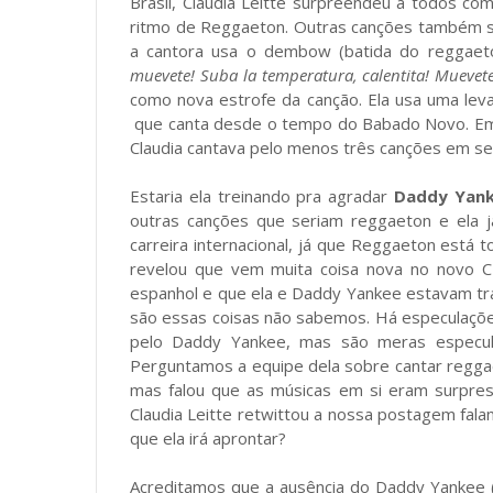
Brasil, Claudia Leitte surpreendeu a todos c
ritmo de Reggaeton. Outras canções também sof
a cantora usa o dembow (batida do reggaet
muevete! Suba la temperatura, calentita! Muevet
como nova estrofe da canção. Ela usa uma le
que canta desde o tempo do Babado Novo. Em c
Claudia cantava pelo menos três canções em 
Estaria ela treinando pra agradar
Daddy Yan
outras canções que seriam reggaeton e ela 
carreira internacional, já que Reggaeton está
revelou que vem muita coisa nova no novo 
espanhol e que ela e Daddy Yankee estavam tr
são essas coisas não sabemos. Há especulaçõe
pelo Daddy Yankee, mas são meras especula
Perguntamos a equipe dela sobre cantar reggaet
mas falou que as músicas em si eram surpres
Claudia Leitte retwittou a nossa postagem fala
que ela irá aprontar?
Acreditamos que a ausência do Daddy Yankee 