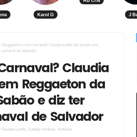
RB Cria
ena
Karol G
J B
/
Reggaeton com Carnaval? Claudia Leitte faz versão em
 carnaval de Salvador
Carnaval? Claudia
o em Reggaeton da
abão e diz ter
naval de Salvador
Claudia Leitte
,
Daddy Yankee
,
Notícias