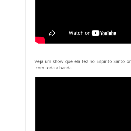
Veja um show que ela fez no Espirito Santo 
com toda a banda.