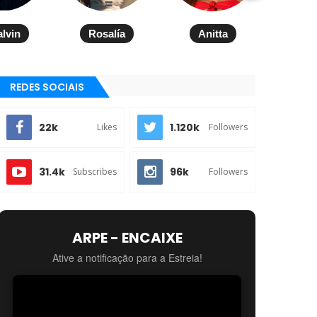
alvin
Rosalía
Anitta
REDES SOCIAIS
22k
1.120k
Likes
Followers
31.4k
96k
Subscribes
Followers
ARPE - ENCAIXE
Ative a notificação para a Estreia!