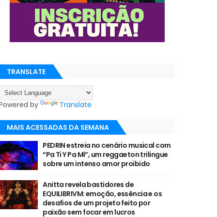
TRANSLATE
Powered by
Translate
MAIS ACESSADAS DA SEMANA
PEDRIN estreia no cenário musical com
“Pa Ti Y Pa Mí”, um reggaeton trilingue
sobre um intenso amor proibido
Anitta revela bastidores de
EQUILIBRIVM: emoção, essência e os
desafios de um projeto feito por
paixão sem focar em lucros