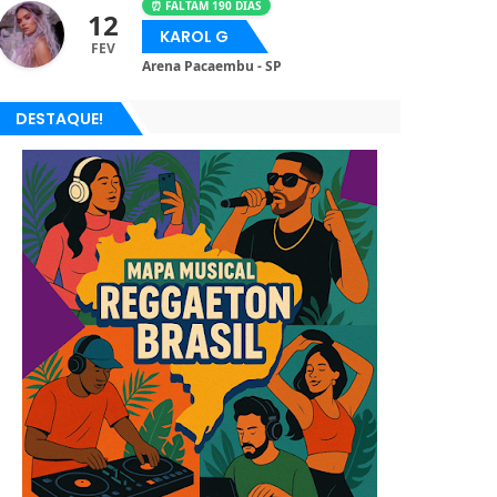
⏰ FALTAM 190 DIAS
12
KAROL G
FEV
Arena Pacaembu - SP
DESTAQUE!