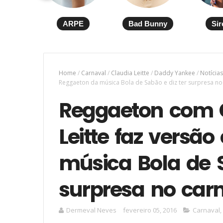
ARPE
Bad Bunny
Sir
Home
/
Carnaval
/
Claudia Leitte
/
Daddy Yankee
/
Notícias
Reggaeton da música Bola de Sabão e diz ter surpresa no
Reggaeton com 
Leitte faz versã
música Bola de S
surpresa no car
Dermeval Neves
fevereiro 05, 2016
Carnaval
,