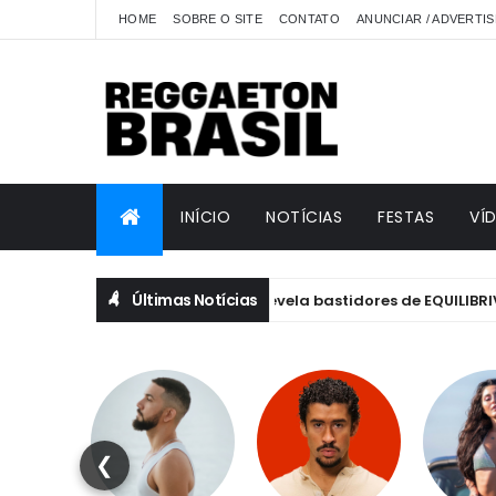
HOME
SOBRE O SITE
CONTATO
ANUNCIAR / ADVERTIS
INÍCIO
NOTÍCIAS
FESTAS
VÍ
Últimas Notícias
Anitta revela bastidores de EQUILIBRIVM: emoç
ANITTA
❮