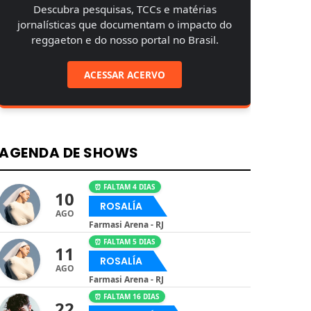
Descubra pesquisas, TCCs e matérias
jornalísticas que documentam o impacto do
reggaeton e do nosso portal no Brasil.
ACESSAR ACERVO
AGENDA DE SHOWS
⏰ FALTAM 4 DIAS
10
ROSALÍA
AGO
Farmasi Arena - RJ
⏰ FALTAM 5 DIAS
11
ROSALÍA
AGO
Farmasi Arena - RJ
⏰ FALTAM 16 DIAS
22