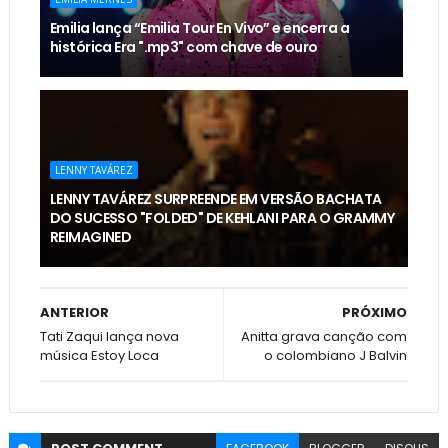
Emilia lança “Emilia Tour En Vivo” e encerra a
histórica Era ".mp3" com chave de ouro
LENNY TAVÁREZ
LENNY TAVÁREZ SURPREENDE EM VERSÃO BACHATA
DO SUCESSO "FOLDED" DE KEHLANI PARA O GRAMMY
REIMAGINED
ANTERIOR
PRÓXIMO
Tati Zaqui lança nova
Anitta grava canção com
música Estoy Loca
o colombiano J Balvin