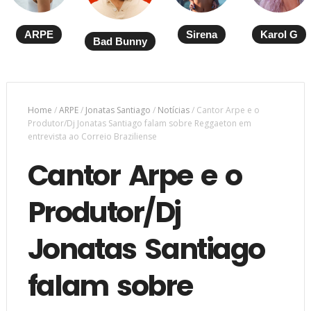
ARPE
Sirena
Karol G
Bad Bunny
Home
/
ARPE
/
Jonatas Santiago
/
Notícias
/
Cantor Arpe e o
Produtor/Dj Jonatas Santiago falam sobre Reggaeton em
entrevista ao Correio Braziliense
Cantor Arpe e o
Produtor/Dj
Jonatas Santiago
falam sobre