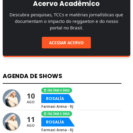
Acervo Acadêmico
Descubra pesquisas, TCCs e matérias jornalísticas que
documentam o impacto do reggaeton e do nosso
portal no Brasil.
ACESSAR ACERVO
AGENDA DE SHOWS
⏰ FALTAM 4 DIAS
10
ROSALÍA
AGO
Farmasi Arena - RJ
⏰ FALTAM 5 DIAS
11
ROSALÍA
AGO
Farmasi Arena - RJ