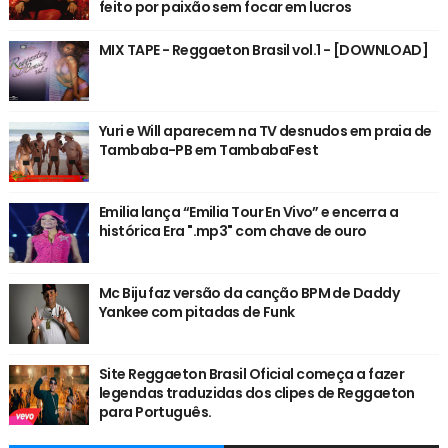
feito por paixão sem focar em lucros
MIX TAPE - Reggaeton Brasil vol.1 - [DOWNLOAD]
Yuri e Will aparecem na TV desnudos em praia de
Tambaba-PB em TambabaFest
Emilia lança “Emilia Tour En Vivo” e encerra a
histórica Era ".mp3" com chave de ouro
Mc Biju faz versão da canção BPM de Daddy
Yankee com pitadas de Funk
Site Reggaeton Brasil Oficial começa a fazer
legendas traduzidas dos clipes de Reggaeton
para Português.