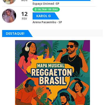
NOV
Espaço Unimed -SP
⏰ FALTAM 190 DIAS
12
KAROL G
FEV
Arena Pacaembu - SP
DESTAQUE!