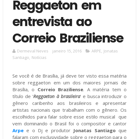
Reggaeton em
entrevista ao
Correio Braziliense
Dermeval Neves
janeiro 15, 2016
ARPE
,
Jonatas
Santiago
,
Notícias
Se você é de Brasília, já deve ter visto essa matéria
sobre reggaeton em um dos maiores jornais de
Brasília, o
Correio Braziliense
. A matéria tem o
título de '
Reggaeton à brasileira
' e busca introduzir o
gênero caribenho aos brasileiros e apresentar
artistas nacionais que trabalham com o gênero. Os
escolhidos para falar sobre esse estilo musical que
vem dominando o Brasil foi o compositor e cantor
Arpe
e o Dj e produtor
Jonatas Santiago
que
falaram com exclusividade sobre o reggaeton para o