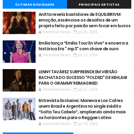
ÚLTIMAS NOVIDADES
PRINCIPAIS ARTISTAS
Anitta revela bastidores de EQUILIBRIVM:
emoção, essência e os desafios de um
projeto feito por paixão sem focar em lucros
Dermeval Neves
Jul 25, 2026
Emilia lança “Emilia Tour En Vivo” e encerra a
histórica Era ".mp3" com chave de ouro
Dermeval Neves
Jul 23, 2026
LENNY TAVÁREZ SURPREENDE EM VERSÃO
BACHATA DO SUCESSO "FOLDED" DE KEHLANI
PARA O GRAMMY REIMAGINED
Dermeval Neves
Jul 21, 2026
Entrevista Exclusiva: Maneva e Los Cafres
unem Brasil e Argentina no single inédito
“Solta Teu Cabelo”, ampliando ainda mais
os horizontes para o Reggae Latino
Dermeval Neves
Jul 19, 2026