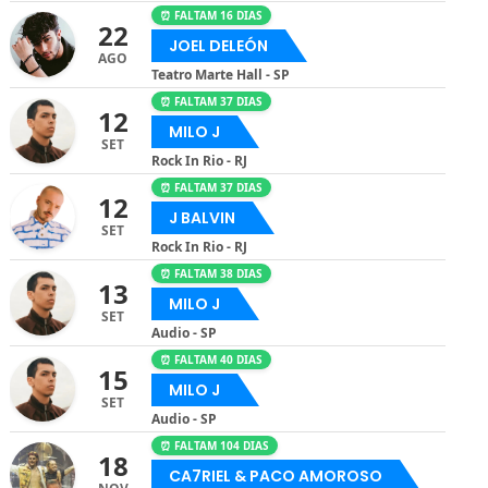
⏰ FALTAM 16 DIAS
22
JOEL DELEÓN
AGO
Teatro Marte Hall - SP
⏰ FALTAM 37 DIAS
12
MILO J
SET
Rock In Rio - RJ
⏰ FALTAM 37 DIAS
12
J BALVIN
SET
Rock In Rio - RJ
⏰ FALTAM 38 DIAS
13
MILO J
SET
Audio - SP
⏰ FALTAM 40 DIAS
15
MILO J
SET
Audio - SP
⏰ FALTAM 104 DIAS
18
CA7RIEL & PACO AMOROSO