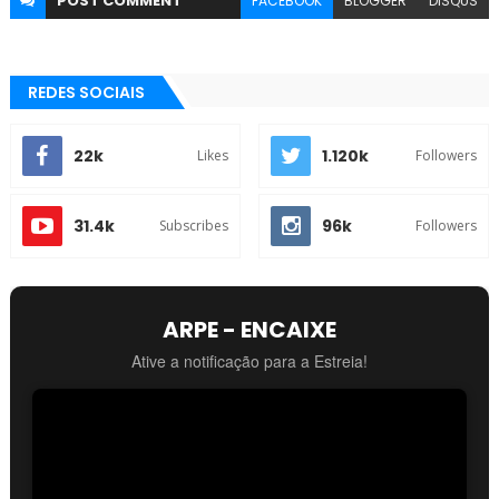
POST
COMMENT
FACEBOOK
BLOGGER
DISQUS
REDES SOCIAIS
22k
1.120k
Likes
Followers
31.4k
96k
Subscribes
Followers
ARPE - ENCAIXE
Ative a notificação para a Estreia!