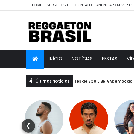
HOME
SOBRE O SITE
CONTATO
ANUNCIAR / ADVERTIS
INÍCIO
NOTÍCIAS
FESTAS
VÍ
Últimas Notícias
Anitta revela bastidores de EQUILIBRIVM: emoção, essência
NITTA
❮