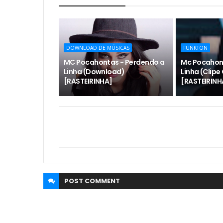
DOWNLOAD DE MÚSICAS
FUNKTON
MC Pocahontas - Perdendo a
Mc Pocahon
Linha (Download)
Linha (Clipe 
[RASTEIRINHA]
[RASTEIRINH
POST
COMMENT