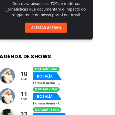
Descubra pesquisas, TCCs e matérias
jornalísticas que documentam o impacto do
reggaeton e do nosso portal no Brasil.
ACESSAR ACERVO
AGENDA DE SHOWS
⏰ FALTAM 3 DIAS
10
ROSALÍA
AGO
Farmasi Arena - RJ
⏰ FALTAM 4 DIAS
11
ROSALÍA
AGO
Farmasi Arena - RJ
⏰ FALTAM 15 DIAS
22