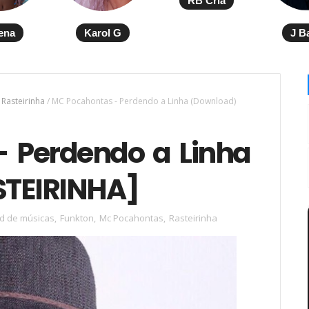
RB Cria
ena
Karol G
J B
Rasteirinha
/
MC Pocahontas - Perdendo a Linha (Download)
 Perdendo a Linha
STEIRINHA]
d de músicas
,
Funkton
,
Mc Pocahontas
,
Rasteirinha