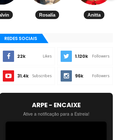
alvin
Rosalía
Anitta
REDES SOCIAIS
22k
1.120k
Likes
Followers
31.4k
96k
Subscribes
Followers
ARPE - ENCAIXE
Ative a notificação para a Estreia!