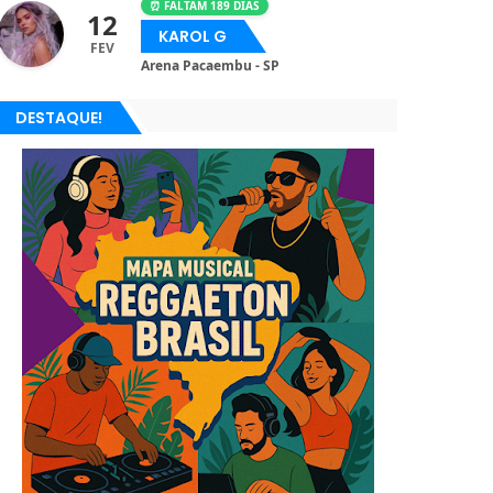
⏰ FALTAM 189 DIAS
12
KAROL G
FEV
Arena Pacaembu - SP
DESTAQUE!