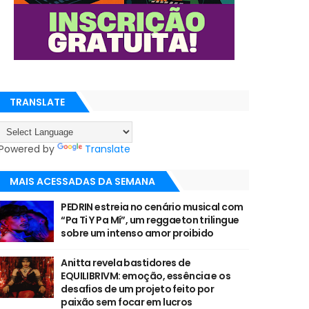
TRANSLATE
Powered by
Translate
MAIS ACESSADAS DA SEMANA
PEDRIN estreia no cenário musical com
“Pa Ti Y Pa Mí”, um reggaeton trilingue
sobre um intenso amor proibido
Anitta revela bastidores de
EQUILIBRIVM: emoção, essência e os
desafios de um projeto feito por
paixão sem focar em lucros