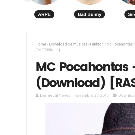
ARPE
Bad Bunny
Sir
Home
/
Download de músicas
/
Funkton
/
Mc Pocahontas
/
[RASTEIRINHA]
MC Pocahontas -
(Download) [RA
Dermeval Neves
novembro 27, 2015
Downloa