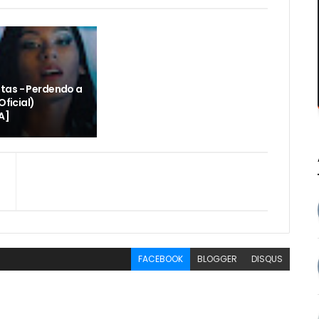
tas - Perdendo a
Oficial)
A]
FACEBOOK
BLOGGER
DISQUS