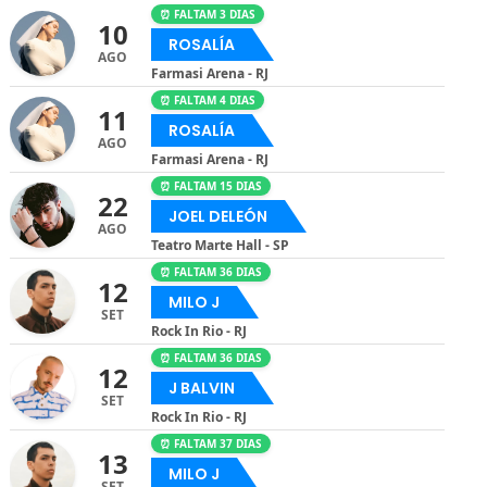
⏰ FALTAM 3 DIAS
10
ROSALÍA
AGO
Farmasi Arena - RJ
⏰ FALTAM 4 DIAS
11
ROSALÍA
AGO
Farmasi Arena - RJ
⏰ FALTAM 15 DIAS
22
JOEL DELEÓN
AGO
Teatro Marte Hall - SP
⏰ FALTAM 36 DIAS
12
MILO J
SET
Rock In Rio - RJ
⏰ FALTAM 36 DIAS
12
J BALVIN
SET
Rock In Rio - RJ
⏰ FALTAM 37 DIAS
13
MILO J
SET