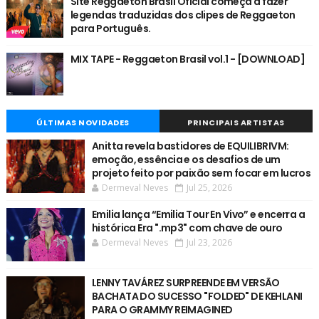
Site Reggaeton Brasil Oficial começa a fazer
legendas traduzidas dos clipes de Reggaeton
para Português.
MIX TAPE - Reggaeton Brasil vol.1 - [DOWNLOAD]
ÚLTIMAS NOVIDADES
PRINCIPAIS ARTISTAS
Anitta revela bastidores de EQUILIBRIVM:
emoção, essência e os desafios de um
projeto feito por paixão sem focar em lucros
Dermeval Neves
Jul 25, 2026
Emilia lança “Emilia Tour En Vivo” e encerra a
histórica Era ".mp3" com chave de ouro
Dermeval Neves
Jul 23, 2026
LENNY TAVÁREZ SURPREENDE EM VERSÃO
BACHATA DO SUCESSO "FOLDED" DE KEHLANI
PARA O GRAMMY REIMAGINED