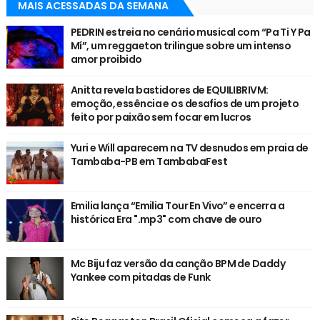
MAIS ACESSADAS DA SEMANA
PEDRIN estreia no cenário musical com “Pa Ti Y Pa
Mí”, um reggaeton trilingue sobre um intenso
amor proibido
Anitta revela bastidores de EQUILIBRIVM:
emoção, essência e os desafios de um projeto
feito por paixão sem focar em lucros
Yuri e Will aparecem na TV desnudos em praia de
Tambaba-PB em TambabaFest
Emilia lança “Emilia Tour En Vivo” e encerra a
histórica Era ".mp3" com chave de ouro
Mc Biju faz versão da canção BPM de Daddy
Yankee com pitadas de Funk