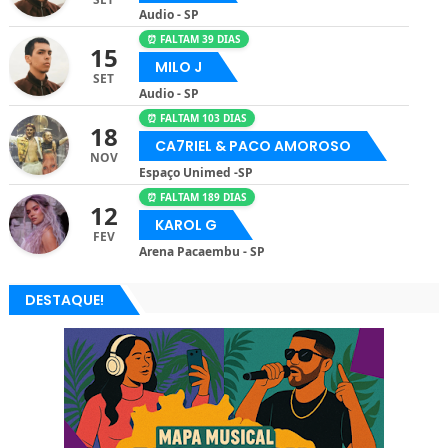
Audio - SP
⏰ FALTAM 39 DIAS
15
MILO J
SET
Audio - SP
⏰ FALTAM 103 DIAS
18
CA7RIEL & PACO AMOROSO
NOV
Espaço Unimed -SP
⏰ FALTAM 189 DIAS
12
KAROL G
FEV
Arena Pacaembu - SP
DESTAQUE!