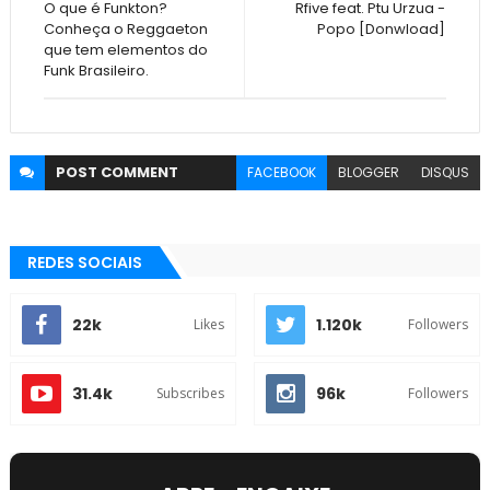
O que é Funkton?
Rfive feat. Ptu Urzua -
Conheça o Reggaeton
Popo [Donwload]
que tem elementos do
Funk Brasileiro.
POST
COMMENT
FACEBOOK
BLOGGER
DISQUS
REDES SOCIAIS
22k
1.120k
Likes
Followers
31.4k
96k
Subscribes
Followers