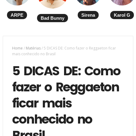
ARPE
Sirena
Karol G
Bad Bunny
Home
/
Matérias
/
5 DICAS DE: Como fazer o Reggaeton ficar
mais conhecido no Brasil
5 DICAS DE: Como
fazer o Reggaeton
ficar mais
conhecido no
Brasil