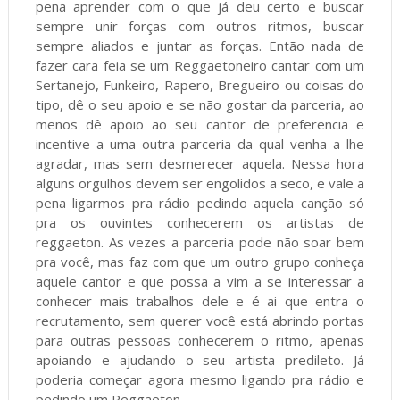
pena aprender com o que já deu certo e buscar
sempre unir forças com outros ritmos, buscar
sempre aliados e juntar as forças. Então nada de
fazer cara feia se um Reggaetoneiro cantar com um
Sertanejo, Funkeiro, Rapero, Bregueiro ou coisas do
tipo, dê o seu apoio e se não gostar da parceria, ao
menos dê apoio ao seu cantor de preferencia e
incentive a uma outra parceria da qual venha a lhe
agradar, mas sem desmerecer aquela. Nessa hora
alguns orgulhos devem ser engolidos a seco, e vale a
pena ligarmos pra rádio pedindo aquela canção só
pra os ouvintes conhecerem os artistas de
reggaeton. As vezes a parceria pode não soar bem
pra você, mas faz com que um outro grupo conheça
aquele cantor e que possa a vim a se interessar a
conhecer mais trabalhos dele e é ai que entra o
recrutamento, sem querer você está abrindo portas
para outras pessoas conhecerem o ritmo, apenas
apoiando e ajudando o seu artista predileto. Já
poderia começar agora mesmo ligando pra rádio e
pedindo um Reggaeton.