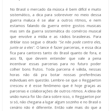
No Brasil o mercado da música é bem difícil e muito
sistemático, a dica para sobreviver no meio dessa
guerra maluca é se aliar a outros ritmos, e nem
estamos falando da guerra entre gostos musicais
mas sim da guerra sistemática do comércio musical
que envolve a mídia e as rádios brasileiras. Para
driblar isso segue o ditado
"Se não pode contra eles,
junte-se a eles"
. O lance é fazer parcerias, e essa dica
fica para cantores tanto do Brasil quanto de fora, e
aos fã, que devem entender que vale a pena
incentivar essas parcerias para no futuro poder
colher bons frutos. Toda parceria é válida, nessas
horas não dá pra botar nossas preferências
individuais em questão. Lembre-se que o Reggaeton
cresceu e é esse fenômeno que é hoje graças as
parcerias e colaborações de outros ritmos. A ideia de
união nunca foi tão clara sobre isso, o Reggaeton por
si só, não chegaria a lugar algum sozinho e no Brasil o
cenário não é diferente. Então vale mais do que a