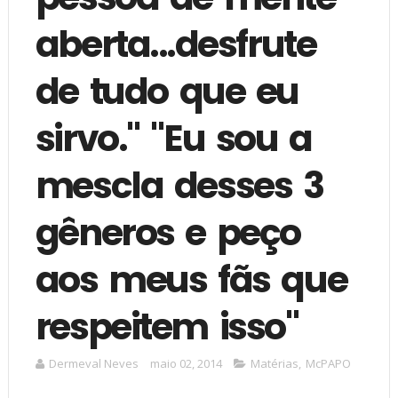
aberta...desfrute
de tudo que eu
sirvo." "Eu sou a
mescla desses 3
gêneros e peço
aos meus fãs que
respeitem isso"
Dermeval Neves
maio 02, 2014
Matérias
,
McPAPO