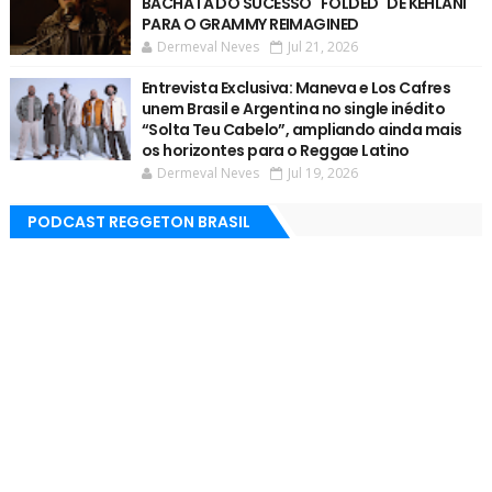
BACHATA DO SUCESSO "FOLDED" DE KEHLANI
PARA O GRAMMY REIMAGINED
Dermeval Neves
Jul 21, 2026
Entrevista Exclusiva: Maneva e Los Cafres
unem Brasil e Argentina no single inédito
“Solta Teu Cabelo”, ampliando ainda mais
os horizontes para o Reggae Latino
Dermeval Neves
Jul 19, 2026
PODCAST REGGETON BRASIL