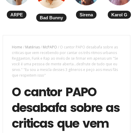
ARPE
Sirena
Karol G
Bad Bunny
Home
/
Matérias
/
McPAPO
/
O cantor PAPO desabafa sobre as
criticas que vem recebendo por cantar os três ritmos urbanos
Reggaeton, Funk e Rap ao invés de se firmar em apenas um "Se
você é uma pessoa de mente aberta...desfrute de tudo que eu
sirvo." "Eu sou a mescla desses 3 gêneros e peço aos meus fãs
que respeitem isso"
O cantor PAPO
desabafa sobre as
criticas que vem