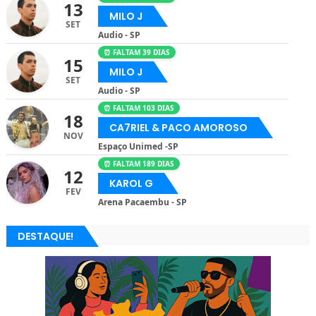
13
MILO J
SET
Audio - SP
⏰ FALTAM 39 DIAS
15
MILO J
SET
Audio - SP
⏰ FALTAM 103 DIAS
18
CA7RIEL & PACO AMOROSO
NOV
Espaço Unimed -SP
⏰ FALTAM 189 DIAS
12
KAROL G
FEV
Arena Pacaembu - SP
DESTAQUE!