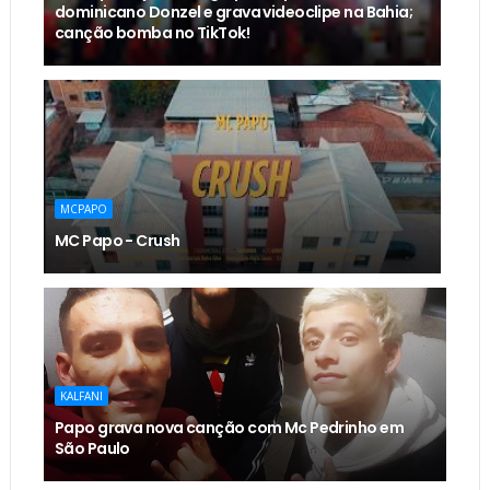
dominicano Donzel e grava videoclipe na Bahia;
canção bomba no TikTok!
MCPAPO
MC Papo - Crush
KALFANI
Papo grava nova canção com Mc Pedrinho em
São Paulo