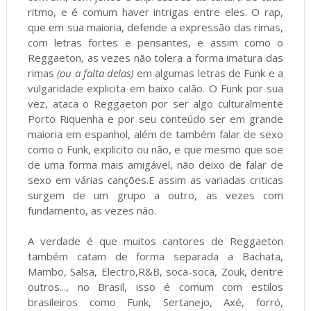
ritmo, e é comum haver intrigas entre eles. O rap,
que em sua maioria, defende a expressão das rimas,
com letras fortes e pensantes, e assim como o
Reggaeton, as vezes não tolera a forma imatura das
rimas
(ou a falta delas)
em algumas letras de Funk e a
vulgaridade explicita em baixo calão. O Funk por sua
vez, ataca o Reggaeton por ser algo culturalmente
Porto Riquenha e por seu conteúdo ser em grande
maioria em espanhol, além de também falar de sexo
como o Funk, explicito ou não, e que mesmo que soe
de uma forma mais amigável, não deixo de falar de
sexo em várias canções.E assim as variadas criticas
surgem de um grupo a outro, as vezes com
fundamento, as vezes não.
A verdade é que muitos cantores de Reggaeton
também catam de forma separada a Bachata,
Mambo, Salsa, Electro,R&B, soca-soca, Zouk, dentre
outros..., no Brasil, isso é comum com estilos
brasileiros como Funk, Sertanejo, Axé, forró,