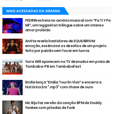
MAIS ACESSADAS DA SEMANA
PEDRIN estreia no cenário musical com “Pa Ti Y Pa
Mí”, um reggaeton trilingue sobre um intenso
amor proibido
Anitta revela bastidores de EQUILIBRIVM:
emoção, essência e os desafios de um projeto
feito por paixão sem focar em lucros
Yuri e Will aparecem na TV desnudos em praia de
Tambaba-PB em TambabaFest
Emilia lança “Emilia Tour En Vivo” e encerra a
histórica Era ".mp3" com chave de ouro
Mc Biju faz versão da canção BPM de Daddy
Yankee com pitadas de Funk