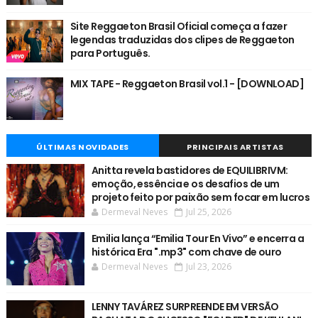
Site Reggaeton Brasil Oficial começa a fazer
legendas traduzidas dos clipes de Reggaeton
para Português.
MIX TAPE - Reggaeton Brasil vol.1 - [DOWNLOAD]
ÚLTIMAS NOVIDADES
PRINCIPAIS ARTISTAS
Anitta revela bastidores de EQUILIBRIVM:
emoção, essência e os desafios de um
projeto feito por paixão sem focar em lucros
Dermeval Neves
Jul 25, 2026
Emilia lança “Emilia Tour En Vivo” e encerra a
histórica Era ".mp3" com chave de ouro
Dermeval Neves
Jul 23, 2026
LENNY TAVÁREZ SURPREENDE EM VERSÃO