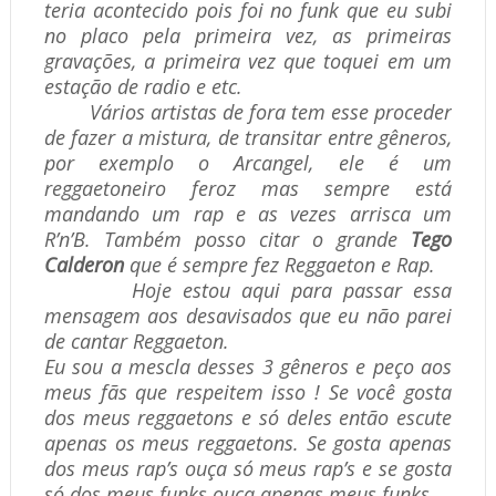
teria acontecido pois foi no funk que eu subi
no placo pela primeira vez, as primeiras
gravações, a primeira vez que toquei em um
estação de radio e etc.
Vários artistas de fora tem esse proceder
de fazer a mistura, de transitar entre gêneros,
por exemplo o Arcangel, ele é um
reggaetoneiro feroz mas sempre está
mandando um rap e as vezes arrisca um
R’n’B. Também posso citar o grande
Tego
Calderon
que é sempre fez Reggaeton e Rap.
Hoje estou aqui para passar essa
mensagem aos desavisados que eu não parei
de cantar Reggaeton.
Eu sou a mescla desses 3 gêneros e peço aos
meus fãs que respeitem isso ! Se você gosta
dos meus reggaetons e só deles então escute
apenas os meus reggaetons. Se gosta apenas
dos meus rap’s ouça só meus rap’s e se gosta
só dos meus funks ouça apenas meus funks.