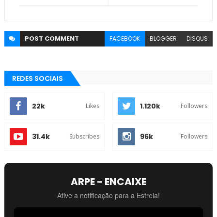
POST
COMMENT
FACEBOOK
BLOGGER
DISQUS
REDES SOCIAIS
22k
1.120k
Likes
Followers
31.4k
96k
Subscribes
Followers
ARPE - ENCAIXE
Ative a notificação para a Estreia!