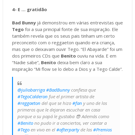
4- E … gratidão
Bad Bunny
já demonstrou em várias entrevistas que
Tego
foi a sua principal fonte de sua inspiração. Ele
também revela que os seus pais tinham um certo
preconceito com o reggaeton quando era criança,
mas que o deixavam ouvir Tego. “El Abayarde” foi um
dos primeiros CDs que
Benito
ouviu na vida. E em
“Nadie sabe”,
Benito
deixa bem claro a sua
inspiração “Mi flow se lo debo a Dios y a Tego Calde”.
@juliobarriga
#BadBunny
confiesa que
#TegoCalderon
fue el primer artista de
#reggaeton
del que se hizo
#fan
y uno de los
primeros que le dejaron escuchar en casa
porque a su papá le gustaba 😎 Además como
#Benito
no pudo ir a conciertos, ver cantar a
#Tego
en vivo en el
#afterparty
de los
#Premios