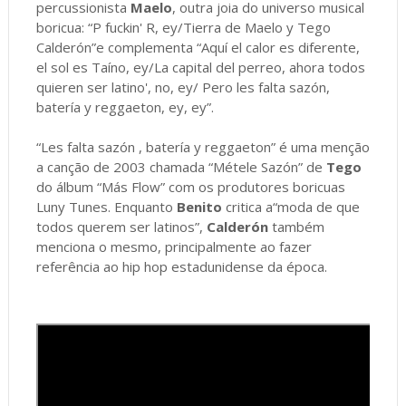
percussionista
Maelo
, outra joia do universo musical
boricua: “P fuckin' R, ey/Tierra de Maelo y Tego
Calderón”e complementa “Aquí el calor es diferente,
el sol es Taíno, ey/La capital del perreo, ahora todos
quieren ser latino', no, ey/ Pero les falta sazón,
batería y reggaeton, ey, ey”.
“Les falta sazón , batería y reggaeton” é uma menção
a canção de 2003 chamada “Métele Sazón” de
Tego
do álbum “Más Flow” com os produtores boricuas
Luny Tunes. Enquanto
Benito
critica a“moda de que
todos querem ser latinos”,
Calderón
também
menciona o mesmo, principalmente ao fazer
referência ao hip hop estadunidense da época.