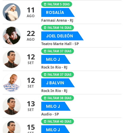
⏰ FALTAM 5 DIAS
11
ROSALÍA
AGO
Farmasi Arena - RJ
⏰ FALTAM 16 DIAS
22
JOEL DELEÓN
AGO
Teatro Marte Hall - SP
⏰ FALTAM 37 DIAS
12
MILO J
SET
Rock In Rio - RJ
⏰ FALTAM 37 DIAS
12
J BALVIN
SET
Rock In Rio - RJ
⏰ FALTAM 38 DIAS
13
MILO J
SET
Audio - SP
⏰ FALTAM 40 DIAS
15
MILO J