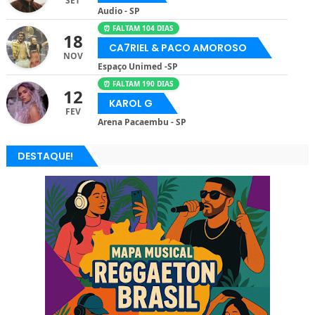
SET
Audio - SP
⏰ FALTAM 104 DIAS
18
CA7RIEL & PACO AMOROSO
NOV
Espaço Unimed -SP
⏰ FALTAM 190 DIAS
12
KAROL G
FEV
Arena Pacaembu - SP
DESTAQUE!