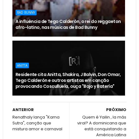
BAD BUNNY
A influência de Tego Calderón, o rei do reggaeton
afro-latino, nas músicas de Bad Bunny
ANITTA
Residente cita Anitta, Shakira, J Balvin, Don Omar,
Tego Calderón e outros artistas em canção
provocando Cosculluela, ouça "Bajo y Batería"
ANTERIOR
PRÓXIMO
Renathaly lança "Kama
Quem é Yailin , la más
Sutra", canção que
viral? A dominicana que
mistura amor e carnaval
está conquistando a
América Latina