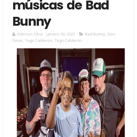
músicas de Bad
Bunny
Aderson Silva
janeiro 30, 2025
Bad Bunny
,
Don
Omar
,
Tego Calderon
,
Tego Calderón