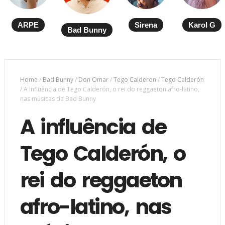
ARPE
Sirena
Karol G
Bad Bunny
Home
/
Bad Bunny
/
Don Omar
/
Tego Calderon
/
Tego Calderón
/
A influência de Tego Calderón, o rei do reggaeton afro-latino,
nas músicas de Bad Bunny
A influência de
Tego Calderón, o
rei do reggaeton
afro-latino, nas