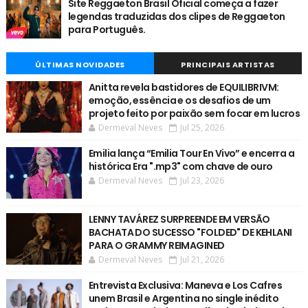
Site Reggaeton Brasil Oficial começa a fazer
legendas traduzidas dos clipes de Reggaeton
para Português.
ÚLTIMAS NOVIDADES
PRINCIPAIS ARTISTAS
Anitta revela bastidores de EQUILIBRIVM:
emoção, essência e os desafios de um
projeto feito por paixão sem focar em lucros
Dermeval Neves
Jul 25, 2026
Emilia lança “Emilia Tour En Vivo” e encerra a
histórica Era ".mp3" com chave de ouro
Dermeval Neves
Jul 23, 2026
LENNY TAVÁREZ SURPREENDE EM VERSÃO
BACHATA DO SUCESSO "FOLDED" DE KEHLANI
PARA O GRAMMY REIMAGINED
Dermeval Neves
Jul 21, 2026
Entrevista Exclusiva: Maneva e Los Cafres
unem Brasil e Argentina no single inédito