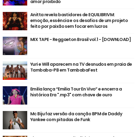
amor proibido
Anitta revela bastidores de EQUILIBRIVM:
emoção, essência e os desafios de um projeto
feito por paixão sem focar em lucros
MIX TAPE - Reggaeton Brasil vol.1 - [DOWNLOAD]
Yuri e Will aparecem na TV desnudos em praia de
Tambaba-PB em TambabaFest
Emilia lança “Emilia Tour En Vivo” e encerra a
histórica Era ".mp3" com chave de ouro
Mc Biju faz versão da canção BPM de Daddy
Yankee com pitadas de Funk