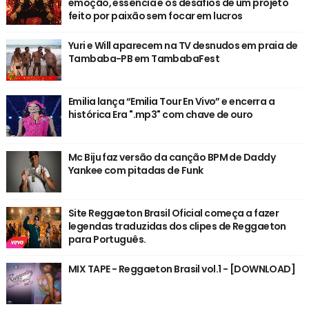
emoção, essência e os desafios de um projeto
feito por paixão sem focar em lucros
Yuri e Will aparecem na TV desnudos em praia de
Tambaba-PB em TambabaFest
Emilia lança “Emilia Tour En Vivo” e encerra a
histórica Era ".mp3" com chave de ouro
Mc Biju faz versão da canção BPM de Daddy
Yankee com pitadas de Funk
Site Reggaeton Brasil Oficial começa a fazer
legendas traduzidas dos clipes de Reggaeton
para Português.
MIX TAPE - Reggaeton Brasil vol.1 - [DOWNLOAD]