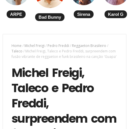
ARPE
Sirena
Karol G
Bad Bunny
Home
/
Michel Freigi
/
Pedro Freddi
/
Reggaeton Brasileiro
/
Taleco
/
Michel Freigi, Taleco e Pedro Freddi, surpreendem com
fusão vibrante de reggaeton e funk brasileiro na canção 'Guapa'
Michel Freigi,
Taleco e Pedro
Freddi,
surpreendem com