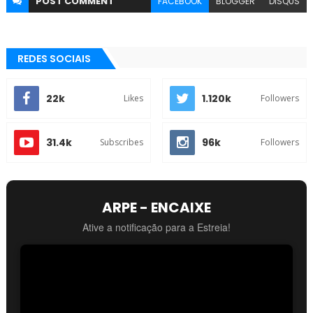
POST
COMMENT
FACEBOOK
BLOGGER
DISQUS
REDES SOCIAIS
22k
1.120k
Likes
Followers
31.4k
96k
Subscribes
Followers
ARPE - ENCAIXE
Ative a notificação para a Estreia!