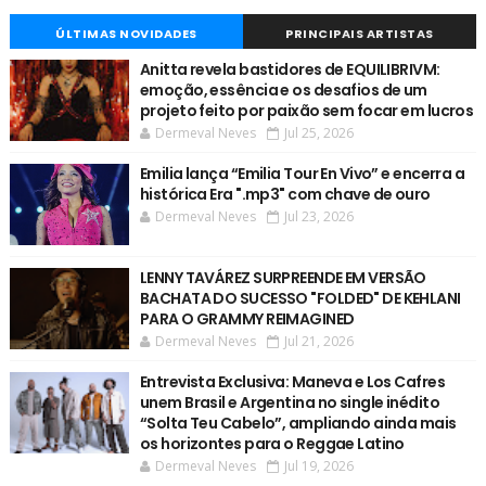
ÚLTIMAS NOVIDADES
PRINCIPAIS ARTISTAS
Anitta revela bastidores de EQUILIBRIVM:
emoção, essência e os desafios de um
projeto feito por paixão sem focar em lucros
Dermeval Neves
Jul 25, 2026
Emilia lança “Emilia Tour En Vivo” e encerra a
histórica Era ".mp3" com chave de ouro
Dermeval Neves
Jul 23, 2026
LENNY TAVÁREZ SURPREENDE EM VERSÃO
BACHATA DO SUCESSO "FOLDED" DE KEHLANI
PARA O GRAMMY REIMAGINED
Dermeval Neves
Jul 21, 2026
Entrevista Exclusiva: Maneva e Los Cafres
unem Brasil e Argentina no single inédito
“Solta Teu Cabelo”, ampliando ainda mais
os horizontes para o Reggae Latino
Dermeval Neves
Jul 19, 2026