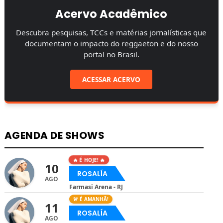
Acervo Acadêmico
Descubra pesquisas, TCCs e matérias jornalísticas que
documentam o impacto do reggaeton e do nosso
portal no Brasil.
ACESSAR ACERVO
AGENDA DE SHOWS
🔥 É HOJE! 🔥
10
ROSALÍA
AGO
Farmasi Arena - RJ
🚨 É AMANHÃ!
11
ROSALÍA
AGO