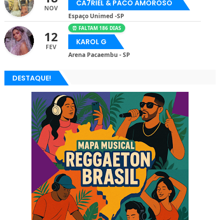
CA7RIEL & PACO AMOROSO
NOV
Espaço Unimed -SP
⏰ FALTAM 186 DIAS
12
KAROL G
FEV
Arena Pacaembu - SP
DESTAQUE!