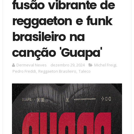
fusão vibrante de
reggaeton e funk
brasileiro na
canção 'Guapa'
Dermeval Neves
dezembro 29, 2024
Michel Freigi
,
Pedro Freddi
,
Reggaeton Brasileiro
,
Taleco