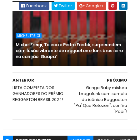
Facebook
Twitter
Google+
MICHEL FREIGI
Michel Freigi, Taleco e Pedro Freddi, surpreendem
com fusão vibrante de reggaeton e funk brasileiro
na canção 'Guapa'
ANTERIOR
PRÓXIMO
LISTA COMPLETA DOS
Gringa Baby mistura
GANHADORES DO PRÊMIO
bregafunk com sample
REGGAETON BRASIL 2024!
do icônico Reggaeton
"Pa' Que Retozen", confira
"Papi"!