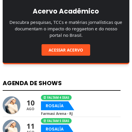
Acervo Acadêmico
Descubra pesquisas, TCCs e matérias jornalísticas que
documentam o impacto do reggaeton e do nosso
portal no Brasil.
ACESSAR ACERVO
AGENDA DE SHOWS
⏰ FALTAM 4 DIAS
10
ROSALÍA
AGO
Farmasi Arena - RJ
⏰ FALTAM 5 DIAS
11
ROSALÍA