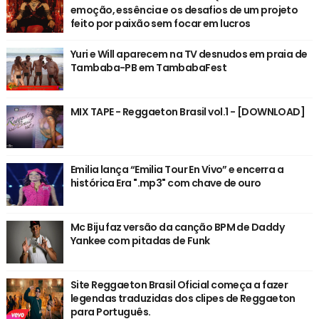
emoção, essência e os desafios de um projeto
feito por paixão sem focar em lucros
Yuri e Will aparecem na TV desnudos em praia de
Tambaba-PB em TambabaFest
MIX TAPE - Reggaeton Brasil vol.1 - [DOWNLOAD]
Emilia lança “Emilia Tour En Vivo” e encerra a
histórica Era ".mp3" com chave de ouro
Mc Biju faz versão da canção BPM de Daddy
Yankee com pitadas de Funk
Site Reggaeton Brasil Oficial começa a fazer
legendas traduzidas dos clipes de Reggaeton
para Português.