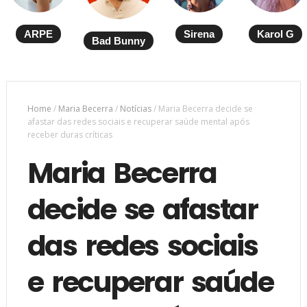
ARPE
Sirena
Karol G
Bad Bunny
Home
/
Maria Becerra
/
Notícias
/
Maria Becerra decide se
afastar das redes sociais e recuperar saúde mental após
receber duras críticas
Maria Becerra
decide se afastar
das redes sociais
e recuperar saúde