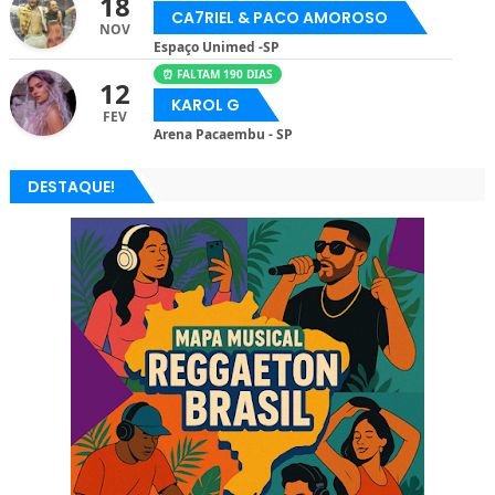
18
CA7RIEL & PACO AMOROSO
NOV
Espaço Unimed -SP
⏰ FALTAM 190 DIAS
12
KAROL G
FEV
Arena Pacaembu - SP
DESTAQUE!