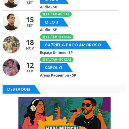
SET
Audio - SP
⏰ FALTAM 40 DIAS
15
MILO J
SET
Audio - SP
⏰ FALTAM 104 DIAS
18
CA7RIEL & PACO AMOROSO
NOV
Espaço Unimed -SP
⏰ FALTAM 190 DIAS
12
KAROL G
FEV
Arena Pacaembu - SP
DESTAQUE!