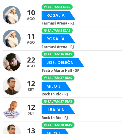
⏰ FALTAM 4 DIAS
10
ROSALÍA
AGO
Farmasi Arena - RJ
⏰ FALTAM 5 DIAS
11
ROSALÍA
AGO
Farmasi Arena - RJ
⏰ FALTAM 16 DIAS
22
JOEL DELEÓN
AGO
Teatro Marte Hall - SP
⏰ FALTAM 37 DIAS
12
MILO J
SET
Rock In Rio - RJ
⏰ FALTAM 37 DIAS
12
J BALVIN
SET
Rock In Rio - RJ
⏰ FALTAM 38 DIAS
13
MILO J