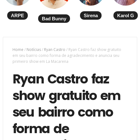
ARPE
Sirena
Karol G
Bad Bunny
Home
/
Notícias
/
Ryan Castro
/
Ryan Castro faz show gratuito
em seu bairro como forma de agradecimento e anuncia seu
primeiro show em La Macarena
Ryan Castro faz
show gratuito em
seu bairro como
forma de