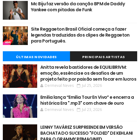
Mc Biju faz versão da canção BPM de Daddy
Yankee com pitadas de Funk
Site Reggaeton Brasil Oficial começa a fazer
legendas traduzidas dos clipes de Reggaeton
para Português.
ÚLTIMAS NOVIDADES
PRINCIPAIS ARTISTAS
Anitta revela bastidores de EQUILIBRIVM:
emoção, essência e os desafios de um
projeto feito por paixão sem focar em lucros
Dermeval Neves
Jul 25, 2026
Emilia lança “Emilia Tour En Vivo” e encerra a
histórica Era ".mp3" com chave de ouro
Dermeval Neves
Jul 23, 2026
LENNY TAVÁREZ SURPREENDE EM VERSÃO
BACHATA DO SUCESSO "FOLDED" DE KEHLANI
PARA O GRAMMY REIMAGINED