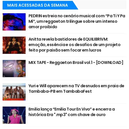
MAIS ACESSADAS DA SEMANA
PEDRIN estreia no cenário musical com “Pa Ti Y Pa
Mí”, um reggaeton trilingue sobre um intenso
amor proibido
Anitta revela bastidores de EQUILIBRIVM:
emoção, essência e os desafios de um projeto
feito por paixão sem focar em lucros
MIX TAPE - Reggaeton Brasil vol.1 - [DOWNLOAD]
Yuri e Will aparecem na TV desnudos em praia de
Tambaba-PB em TambabaFest
Emilia lança “Emilia Tour En Vivo” e encerra a
histórica Era ".mp3" com chave de ouro