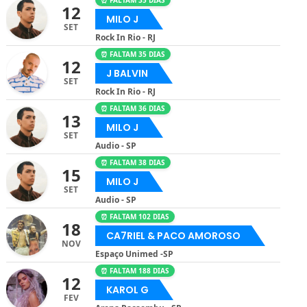
⏰ FALTAM 35 DIAS
12
MILO J
SET
Rock In Rio - RJ
⏰ FALTAM 35 DIAS
12
J BALVIN
SET
Rock In Rio - RJ
⏰ FALTAM 36 DIAS
13
MILO J
SET
Audio - SP
⏰ FALTAM 38 DIAS
15
MILO J
SET
Audio - SP
⏰ FALTAM 102 DIAS
18
CA7RIEL & PACO AMOROSO
NOV
Espaço Unimed -SP
⏰ FALTAM 188 DIAS
12
KAROL G
FEV