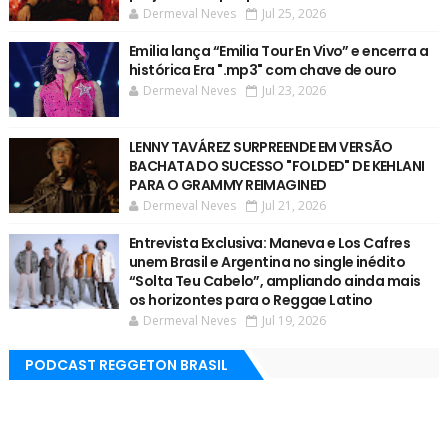
Dermeval Neves
Jul 25, 2026
Emilia lança “Emilia Tour En Vivo” e encerra a
histórica Era ".mp3" com chave de ouro
Dermeval Neves
Jul 23, 2026
LENNY TAVÁREZ SURPREENDE EM VERSÃO
BACHATA DO SUCESSO "FOLDED" DE KEHLANI
PARA O GRAMMY REIMAGINED
Dermeval Neves
Jul 21, 2026
Entrevista Exclusiva: Maneva e Los Cafres
unem Brasil e Argentina no single inédito
“Solta Teu Cabelo”, ampliando ainda mais
os horizontes para o Reggae Latino
Dermeval Neves
Jul 19, 2026
PODCAST REGGETON BRASIL