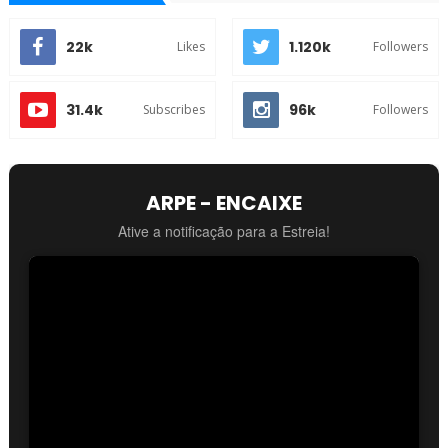
22k
1.120k
Likes
Followers
31.4k
96k
Subscribes
Followers
ARPE - ENCAIXE
Ative a notificação para a Estreia!