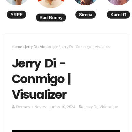
ARPE
Sirena
Karol G
Bad Bunny
Home
/
Jerry Di
/
Vídeoclipe
/
Jerry Di - Conmigo | Visualizer
Jerry Di -
Conmigo |
Visualizer
Dermeval Neves
junho 10, 2024
Jerry Di
,
Vídeoclipe