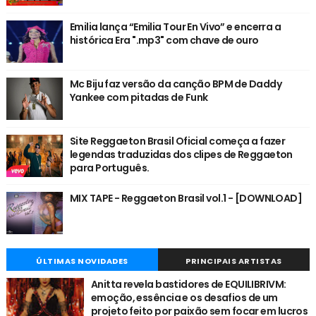
Emilia lança “Emilia Tour En Vivo” e encerra a
histórica Era ".mp3" com chave de ouro
Mc Biju faz versão da canção BPM de Daddy
Yankee com pitadas de Funk
Site Reggaeton Brasil Oficial começa a fazer
legendas traduzidas dos clipes de Reggaeton
para Português.
MIX TAPE - Reggaeton Brasil vol.1 - [DOWNLOAD]
ÚLTIMAS NOVIDADES
PRINCIPAIS ARTISTAS
Anitta revela bastidores de EQUILIBRIVM:
emoção, essência e os desafios de um
projeto feito por paixão sem focar em lucros