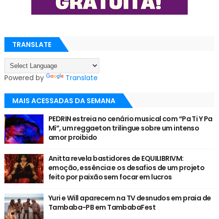
TRANSLATE
Powered by
Translate
MAIS ACESSADAS DA SEMANA
PEDRIN estreia no cenário musical com “Pa Ti Y Pa
Mí”, um reggaeton trilingue sobre um intenso
amor proibido
Anitta revela bastidores de EQUILIBRIVM:
emoção, essência e os desafios de um projeto
feito por paixão sem focar em lucros
Yuri e Will aparecem na TV desnudos em praia de
Tambaba-PB em TambabaFest