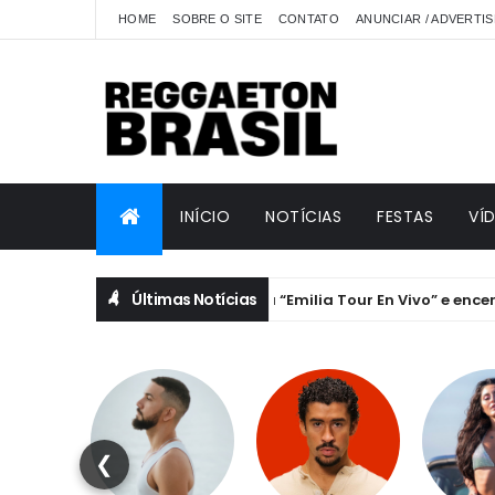
HOME
SOBRE O SITE
CONTATO
ANUNCIAR / ADVERTIS
INÍCIO
NOTÍCIAS
FESTAS
VÍ
Últimas Notícias
Emilia lança “Emilia Tour En Vivo” e encerra a h
EMILIA MERNES
❮