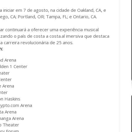
iniciar em 7 de agosto, na cidade de Oakland, CA, e
iego, CA; Portland, OR; Tampa, FL; e Ontario, CA.
r continuará a oferecer uma experiência musical
uzando o país de costa a costa.al imersiva que destaca
 carreira revolucionária de 25 anos.
n:
nd Arena
olden 1 Center
eater
Center
e Arena
nter
on Haskins
Crypto.com Arena
ta Arena
changa Arena
co Theater
serv Forum