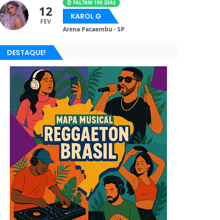
⏰ FALTAM 190 DIAS
12
KAROL G
FEV
Arena Pacaembu - SP
DESTAQUE!