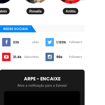
alvin
Rosalía
Anitta
REDES SOCIAIS
22k
1.120k
Likes
Followers
31.4k
96k
Subscribes
Followers
ARPE - ENCAIXE
Ative a notificação para a Estreia!