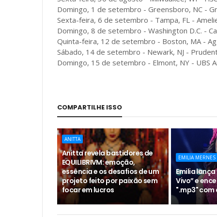
Domingo, 1 de setembro - Greensboro, NC - G
Sexta-feira, 6 de setembro - Tampa, FL - Ameli
Domingo, 8 de setembro - Washington D.C. - Ca
Quinta-feira, 12 de setembro - Boston, MA - A
Sábado, 14 de setembro - Newark, NJ - Prudent
Domingo, 15 de setembro - Elmont, NY - UBS A
COMPARTILHE ISSO
ANITTA
Anitta revela bastidores de
EMILIA MERNES
EQUILIBRIVM: emoção,
essência e os desafios de um
Emilia lança 
projeto feito por paixão sem
Vivo” e ence
focar em lucros
".mp3" com 