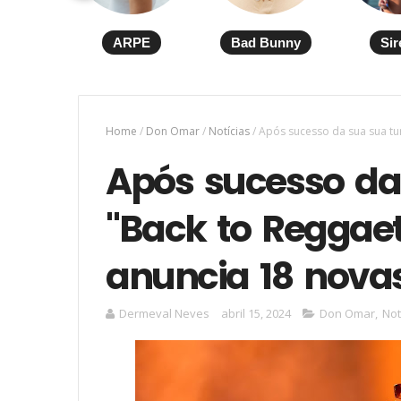
ARPE
Bad Bunny
Sir
Home
/
Don Omar
/
Notícias
/
Após sucesso da sua sua tu
Após sucesso da
"Back to Reggae
anuncia 18 nova
Dermeval Neves
abril 15, 2024
Don Omar
,
Not