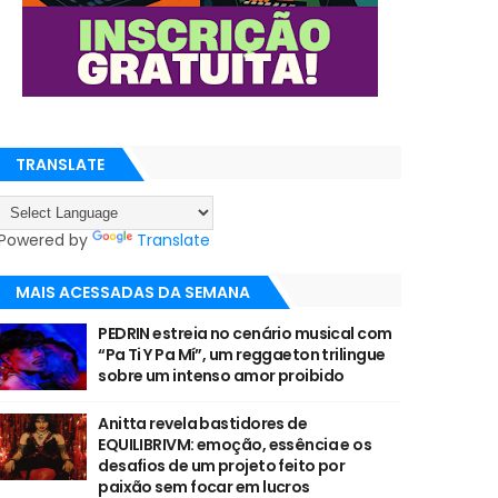
TRANSLATE
Powered by
Translate
MAIS ACESSADAS DA SEMANA
PEDRIN estreia no cenário musical com
“Pa Ti Y Pa Mí”, um reggaeton trilingue
sobre um intenso amor proibido
Anitta revela bastidores de
EQUILIBRIVM: emoção, essência e os
desafios de um projeto feito por
paixão sem focar em lucros