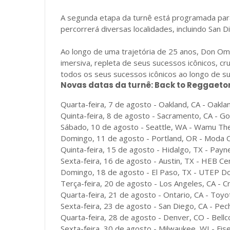
A segunda etapa da turnê está programada para 
percorrerá diversas localidades, incluindo San D
Ao longo de uma trajetória de 25 anos, Don Oma
imersiva, repleta de seus sucessos icônicos, cr
todos os seus sucessos icônicos ao longo de sua
Novas datas da turnê: Back to Reggaeto
Quarta-feira, 7 de agosto - Oakland, CA - Oakla
Quinta-feira, 8 de agosto - Sacramento, CA - G
Sábado, 10 de agosto - Seattle, WA - Wamu Th
Domingo, 11 de agosto - Portland, OR - Moda 
Quinta-feira, 15 de agosto - Hidalgo, TX - Payn
Sexta-feira, 16 de agosto - Austin, TX - HEB Ce
Domingo, 18 de agosto - El Paso, TX - UTEP D
Terça-feira, 20 de agosto - Los Angeles, CA - 
Quarta-feira, 21 de agosto - Ontario, CA - Toyo
Sexta-feira, 23 de agosto - San Diego, CA - Pe
Quarta-feira, 28 de agosto - Denver, CO - Bell
Sexta-feira, 30 de agosto - Milwaukee, WI - Fi