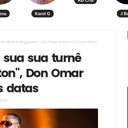
RB Cria
ena
Karol G
J B
rnê "Back to Reggaeton", Don Omar anuncia 18 novas datas
 sua sua turnê
ton", Don Omar
s datas
ícias