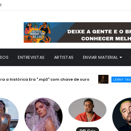
E
DEOS
ENTREVISTAS
ARTISTAS
ENVIAR MATERIAL
istórica Era ".mp3" com chave de ouro
L
LENNY TAVÁREZ