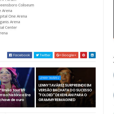
reensboro Coliseum
e Arena
pital One Arena
gganis Arena
ial Center
rena
Facebook
Twitter
Google+
LENNY TAVÁREZ
LENNY TAVÁREZ SURPREENDE EM
“Emilia Tour En
VERSÃO BACHATA DO SUCESSO
rra a histórica Era
"FOLDED" DE KEHLANI PARA O
chave de ouro
GRAMMY REIMAGINED