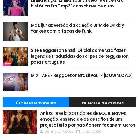
histórica Era ".mp3" com chave de ouro
Mc Biju faz versão da canção BPM de Daddy
Yankee com pitadas de Funk
Site Reggaeton Brasil Oficial começa a fazer
legendas traduzidas dos clipes de Reggaeton
para Português.
MIX TAPE - Reggaeton Brasil vol.1 - [DOWNLOAD]
ÚLTIMAS NOVIDADES
PRINCIPAIS ARTISTAS
Anitta revela bastidores de EQUILIBRIVM:
emoção, essência e os desafios de um
projeto feito por paixão sem focar em lucros
Dermeval Neves
Jul 25, 2026