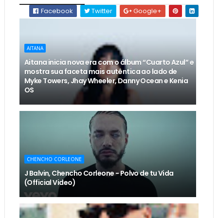
Facebook
Twitter
Google+
AITANA
Aitana inicia nova era com o álbum “Cuarto Azul” e
mostra sua faceta mais autêntica ao lado de
Myke Towers, Jhay Wheeler, Danny Ocean e Kenia
OS
CHENCHO CORLEONE
J Balvin, Chencho Corleone - Polvo de tu Vida
(Official Video)