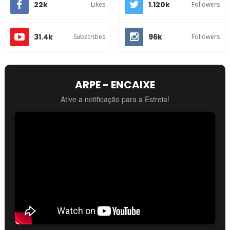
22k
1.120k
Likes
Followers
31.4k
96k
Subscribes
Followers
ARPE - ENCAIXE
Ative a notificação para a Estreia!