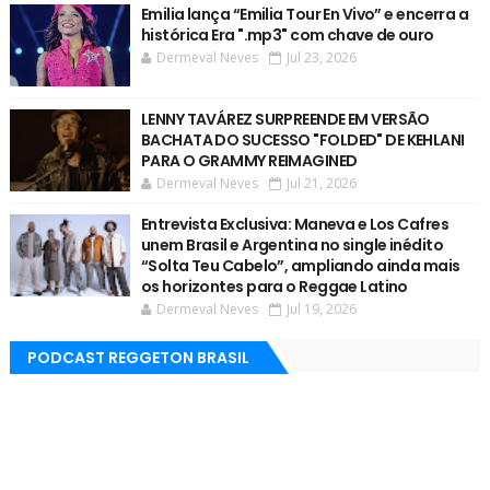
Emilia lança “Emilia Tour En Vivo” e encerra a
histórica Era ".mp3" com chave de ouro
Dermeval Neves
Jul 23, 2026
LENNY TAVÁREZ SURPREENDE EM VERSÃO
BACHATA DO SUCESSO "FOLDED" DE KEHLANI
PARA O GRAMMY REIMAGINED
Dermeval Neves
Jul 21, 2026
Entrevista Exclusiva: Maneva e Los Cafres
unem Brasil e Argentina no single inédito
“Solta Teu Cabelo”, ampliando ainda mais
os horizontes para o Reggae Latino
Dermeval Neves
Jul 19, 2026
PODCAST REGGETON BRASIL