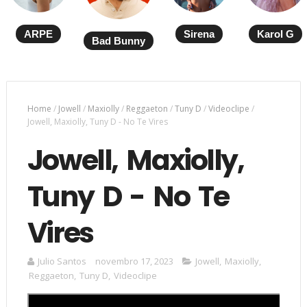
ARPE
Sirena
Karol G
Bad Bunny
Home
/
Jowell
/
Maxiolly
/
Reggaeton
/
Tuny D
/
Videoclipe
/
Jowell, Maxiolly, Tuny D - No Te Vires
Jowell, Maxiolly,
Tuny D - No Te
Vires
Julio Santos
novembro 17, 2023
Jowell
,
Maxiolly
,
Reggaeton
,
Tuny D
,
Videoclipe