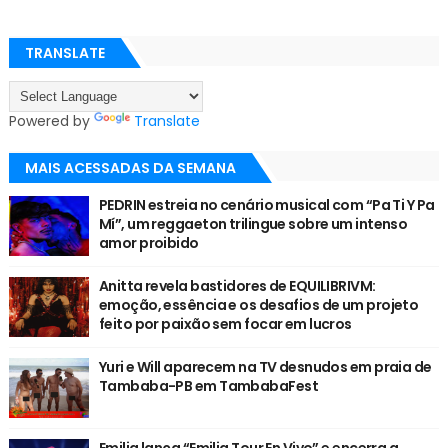
TRANSLATE
Powered by
Translate
MAIS ACESSADAS DA SEMANA
PEDRIN estreia no cenário musical com “Pa Ti Y Pa
Mí”, um reggaeton trilingue sobre um intenso
amor proibido
Anitta revela bastidores de EQUILIBRIVM:
emoção, essência e os desafios de um projeto
feito por paixão sem focar em lucros
Yuri e Will aparecem na TV desnudos em praia de
Tambaba-PB em TambabaFest
Emilia lança “Emilia Tour En Vivo” e encerra a