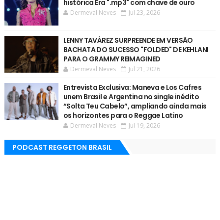
histórica Era ".mp3" com chave de ouro
Dermeval Neves
Jul 23, 2026
LENNY TAVÁREZ SURPREENDE EM VERSÃO
BACHATA DO SUCESSO "FOLDED" DE KEHLANI
PARA O GRAMMY REIMAGINED
Dermeval Neves
Jul 21, 2026
Entrevista Exclusiva: Maneva e Los Cafres
unem Brasil e Argentina no single inédito
“Solta Teu Cabelo”, ampliando ainda mais
os horizontes para o Reggae Latino
Dermeval Neves
Jul 19, 2026
PODCAST REGGETON BRASIL