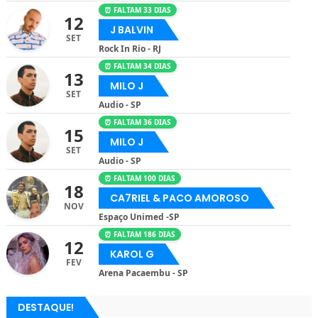
⏰ FALTAM 33 DIAS
12
J BALVIN
SET
Rock In Rio - RJ
⏰ FALTAM 34 DIAS
13
MILO J
SET
Audio - SP
⏰ FALTAM 36 DIAS
15
MILO J
SET
Audio - SP
⏰ FALTAM 100 DIAS
18
CA7RIEL & PACO AMOROSO
NOV
Espaço Unimed -SP
⏰ FALTAM 186 DIAS
12
KAROL G
FEV
Arena Pacaembu - SP
DESTAQUE!