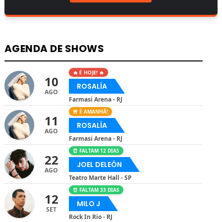
AGENDA DE SHOWS
🔥 É HOJE! 🔥
10
ROSALÍA
AGO
Farmasi Arena - RJ
🚨 É AMANHÃ!
11
ROSALÍA
AGO
Farmasi Arena - RJ
⏰ FALTAM 12 DIAS
22
JOEL DELEÓN
AGO
Teatro Marte Hall - SP
⏰ FALTAM 33 DIAS
12
MILO J
SET
Rock In Rio - RJ