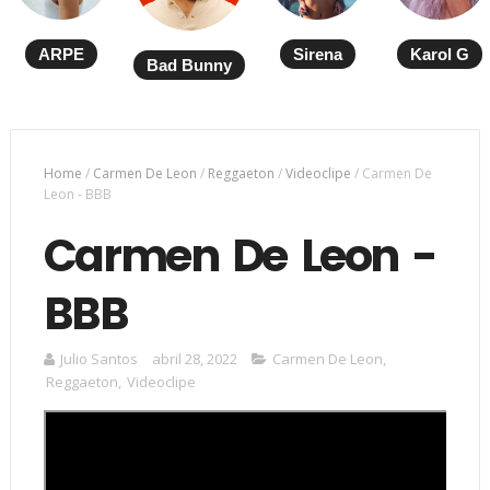
ARPE
Sirena
Karol G
Bad Bunny
Home
/
Carmen De Leon
/
Reggaeton
/
Videoclipe
/
Carmen De
Leon - BBB
Carmen De Leon -
BBB
Julio Santos
abril 28, 2022
Carmen De Leon
,
Reggaeton
,
Videoclipe