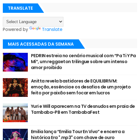
TRANSLATE
Powered by
Translate
MAIS ACESSADAS DA SEMANA
PEDRIN estreia no cenário musical com “Pa Ti Y Pa
Mí”, um reggaeton trilingue sobre um intenso
amor proibido
Anitta revela bastidores de EQUILIBRIVM:
emoção, essência e os desafios de um projeto
feito por paixão sem focar em lucros
Yuri e Will aparecem na TV desnudos em praia de
Tambaba-PB em TambabaFest
Emilia lança “Emilia Tour En Vivo” e encerra a
histórica Era ".mp3" com chave de ouro