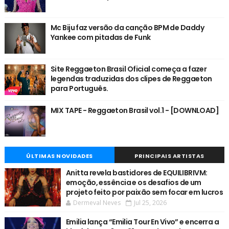
Mc Biju faz versão da canção BPM de Daddy
Yankee com pitadas de Funk
Site Reggaeton Brasil Oficial começa a fazer
legendas traduzidas dos clipes de Reggaeton
para Português.
MIX TAPE - Reggaeton Brasil vol.1 - [DOWNLOAD]
ÚLTIMAS NOVIDADES
PRINCIPAIS ARTISTAS
Anitta revela bastidores de EQUILIBRIVM:
emoção, essência e os desafios de um
projeto feito por paixão sem focar em lucros
Dermeval Neves
Jul 25, 2026
Emilia lança “Emilia Tour En Vivo” e encerra a