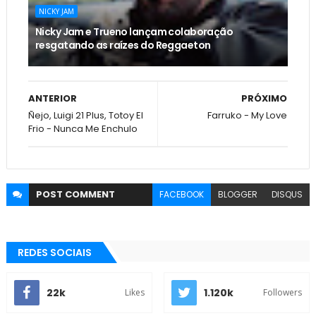
NICKY JAM
Nicky Jam e Trueno lançam colaboração
resgatando as raízes do Reggaeton
ANTERIOR
PRÓXIMO
Ñejo, Luigi 21 Plus, Totoy El
Farruko - My Love
Frio - Nunca Me Enchulo
POST
COMMENT
FACEBOOK
BLOGGER
DISQUS
REDES SOCIAIS
22k
1.120k
Likes
Followers