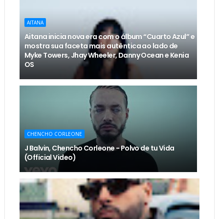
AITANA
Aitana inicia nova era com o álbum “Cuarto Azul” e
mostra sua faceta mais autêntica ao lado de
Myke Towers, Jhay Wheeler, Danny Ocean e Kenia
OS
CHENCHO CORLEONE
J Balvin, Chencho Corleone - Polvo de tu Vida
(Official Video)