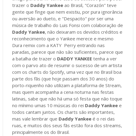
trazer o
Daddy Yankee
ao Brasil, "Corazón" teve
gente que finge que nem existiu, por pura ignorância
ou aversão ao dueto, e "Despacito" por ser uma
música de trabalho do Luis Fonsi com colaboração de
Daddy Yankee
, não deixaram os devidos créditos e
reconhecimento que o Yankee merece e mesmo
Dura remix com a KATY Perry entrando nas
paradas, parece que não são suficientes, parece que
a batalha de trazer o
DADDY YANKEE
tenha a ver
com o parvo ato de resumir o sucesso de um artista
com os charts do Spotify, uma vez que no Brasil boa
parte dos fãs (que hoje passam dos 30 anos) do
porto-riquenho não utilizam a plataforma de Stream,
mas quem acompanha a cena noturna nas festas
latinas, sabe que não há uma só festa que não toque
no mínimo umas 10 músicas do rei
Daddy Yankee
e
todos cantam juntos. Os charts são importantes,
mas vale lembrar que
Daddy Yankee
é o rei das
ruas, e muitos dos seus fãs estão fora dos streams,
principalmente os do Brasil.