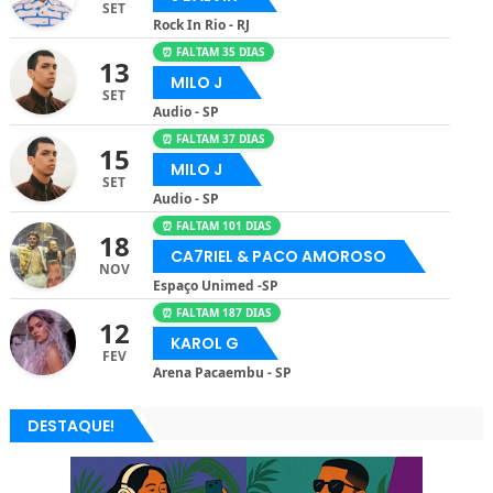
SET
Rock In Rio - RJ
⏰ FALTAM 35 DIAS
13
MILO J
SET
Audio - SP
⏰ FALTAM 37 DIAS
15
MILO J
SET
Audio - SP
⏰ FALTAM 101 DIAS
18
CA7RIEL & PACO AMOROSO
NOV
Espaço Unimed -SP
⏰ FALTAM 187 DIAS
12
KAROL G
FEV
Arena Pacaembu - SP
DESTAQUE!