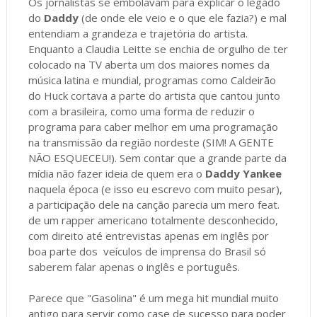
Os jornalistas se embolavam para explicar o legado
do
Daddy
(de onde ele veio e o que ele fazia?) e mal
entendiam a grandeza e trajetória do artista.
Enquanto a Claudia Leitte se enchia de orgulho de ter
colocado na TV aberta um dos maiores nomes da
música latina e mundial, programas como Caldeirão
do Huck cortava a parte do artista que cantou junto
com a brasileira, como uma forma de reduzir o
programa para caber melhor em uma programação
na transmissão da região nordeste (SIM! A GENTE
NÃO ESQUECEU!). Sem contar que a grande parte da
mídia não fazer ideia de quem era o
Daddy Yankee
naquela época (e isso eu escrevo com muito pesar),
a participação dele na canção parecia um mero feat.
de um rapper americano totalmente desconhecido,
com direito até entrevistas apenas em inglês por
boa parte dos veículos de imprensa do Brasil só
saberem falar apenas o inglês e português.
Parece que "Gasolina" é um mega hit mundial muito
antigo para servir como case de sucesso para poder