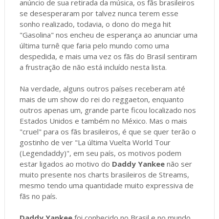
anúncio de sua retirada da música, os fãs brasileiros
se desesperaram por talvez nunca terem esse
sonho realizado, todavia, o dono do mega hit
"Gasolina" nos encheu de esperança ao anunciar uma
última turnê que faria pelo mundo como uma
despedida, e mais uma vez os fãs do Brasil sentiram
a frustração de não está incluído nesta lista.
Na verdade, alguns outros países receberam até
mais de um show do rei do reggaeton, enquanto
outros apenas um, grande parte ficou localizado nos
Estados Unidos e também no México. Mas o mais
"cruel" para os fãs brasileiros, é que se quer terão o
gostinho de ver "La última Vuelta World Tour
(Legendaddy)", em seu país, os motivos podem
estar ligados ao motivo do
Daddy
Yankee
não ser
muito presente nos charts brasileiros de Streams,
mesmo tendo uma quantidade muito expressiva de
fãs no país.
Daddy Yankee
foi conhecido no Brasil e no mundo