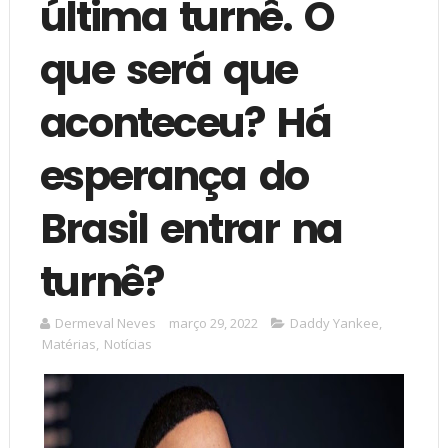
última turnê. O
que será que
aconteceu? Há
esperança do
Brasil entrar na
turnê?
Dermeval Neves
março 29, 2022
Daddy Yankee
,
Matérias
,
Notícias