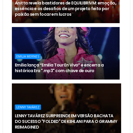
Anitta revela bastidores de EQUILIBRIVM: emoção,
essência e os desafios de um projeto feito por
paixão sem focar em lucros
EMILIA MERNES
Emilia lança “Emilia Tour En Vivo” e encerra a
histórica Era ".mp3" com chave de ouro
LENNY TAVÁREZ
LENNY TAVÁREZ SURPREENDE EM VERSÃO BACHATA
DO SUCESSO "FOLDED" DE KEHLANI PARA O GRAMMY
REIMAGINED