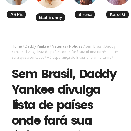
ARPE
Sirena
Karol G
Bad Bunny
Home
/
Daddy Yankee
/
Matérias
/
Notícias
/
Sem Brasil, Daddy
Yankee divulga lista de países onde fará sua última turnê. O que
será que aconteceu? Há esperança do Brasil entrar na turnê?
Sem Brasil, Daddy
Yankee divulga
lista de países
onde fará sua