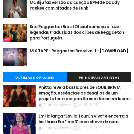
Mc Biju faz versão da canção BPM de Daddy
Yankee com pitadas de Funk
Site Reggaeton Brasil Oficial começa a fazer
legendas traduzidas dos clipes de Reggaeton
para Português.
MIX TAPE - Reggaeton Brasil vol.1 - [DOWNLOAD]
ÚLTIMAS NOVIDADES
PRINCIPAIS ARTISTAS
Anitta revela bastidores de EQUILIBRIVM:
emoção, essência e os desafios de um
projeto feito por paixão sem focar em lucros
Dermeval Neves
Jul 25, 2026
Emilia lança “Emilia Tour En Vivo” e encerra a
histórica Era ".mp3" com chave de ouro
Dermeval Neves
Jul 23, 2026