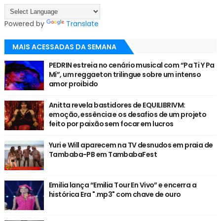
Powered by
Translate
MAIS ACESSADAS DA SEMANA
PEDRIN estreia no cenário musical com “Pa Ti Y Pa
Mí”, um reggaeton trilingue sobre um intenso
amor proibido
Anitta revela bastidores de EQUILIBRIVM:
emoção, essência e os desafios de um projeto
feito por paixão sem focar em lucros
Yuri e Will aparecem na TV desnudos em praia de
Tambaba-PB em TambabaFest
Emilia lança “Emilia Tour En Vivo” e encerra a
histórica Era ".mp3" com chave de ouro