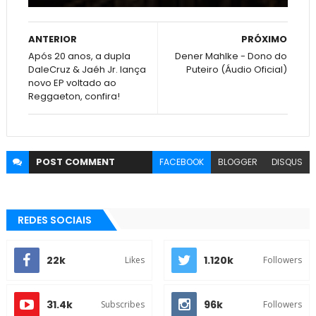
ANTERIOR
PRÓXIMO
Após 20 anos, a dupla
Dener Mahlke - Dono do
DaleCruz & Jaéh Jr. lança
Puteiro (Áudio Oficial)
novo EP voltado ao
Reggaeton, confira!
POST
COMMENT
FACEBOOK
BLOGGER
DISQUS
REDES SOCIAIS
22k
1.120k
Likes
Followers
31.4k
96k
Subscribes
Followers