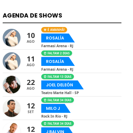
AGENDA DE SHOWS
🚨 É AMANHÃ!
10
ROSALÍA
AGO
Farmasi Arena - RJ
⏰ FALTAM 2 DIAS
11
ROSALÍA
AGO
Farmasi Arena - RJ
⏰ FALTAM 13 DIAS
22
JOEL DELEÓN
AGO
Teatro Marte Hall - SP
⏰ FALTAM 34 DIAS
12
MILO J
SET
Rock In Rio - RJ
⏰ FALTAM 34 DIAS
12
J BALVIN