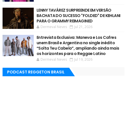
LENNY TAVÁREZ SURPREENDE EM VERSÃO
BACHATA DO SUCESSO "FOLDED" DE KEHLANI
PARA O GRAMMY REIMAGINED
Dermeval Neves
Jul 21, 2026
Entrevista Exclusiva: Maneva e Los Cafres
unem Brasil e Argentina no single inédito
“Solta Teu Cabelo”, ampliando ainda mais
os horizontes para o Reggae Latino
Dermeval Neves
Jul 19, 2026
PODCAST REGGETON BRASIL