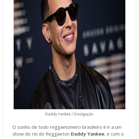
Daddy Yankee / Divulgação
O sonho de todo reggaetoneiro brasileiro é ir a um
show do rei do Reggaeton
Daddy Yankee
, e com o