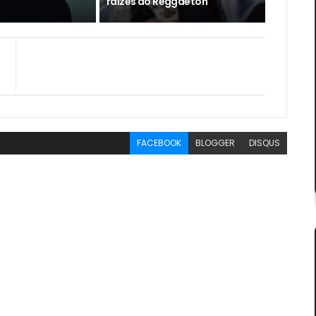
raízes do Reggaeton
FACEBOOK
BLOGGER
DISQUS