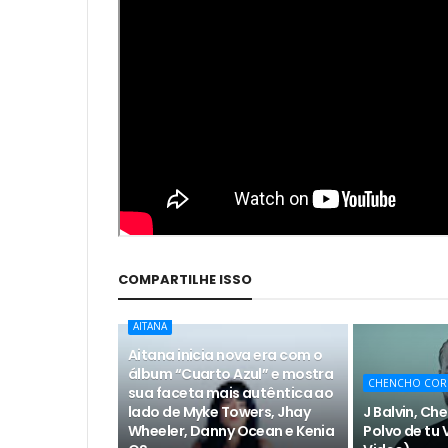
COMPARTILHE ISSO
AITANA
Aitana inicia nova era com o
álbum “Cuarto Azul” e mostra
CHENCHO COR
sua faceta mais autêntica ao
lado de Myke Towers, Jhay
J Balvin, Ch
Wheeler, Danny Ocean e Kenia
Polvo de tu V