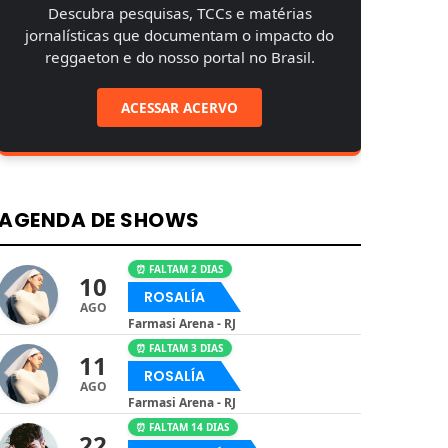
Descubra pesquisas, TCCs e matérias
jornalísticas que documentam o impacto do
reggaeton e do nosso portal no Brasil.
ACESSAR ACERVO
AGENDA DE SHOWS
⏰ FALTAM 2 DIAS
10
ROSALÍA
AGO
Farmasi Arena - RJ
⏰ FALTAM 3 DIAS
11
ROSALÍA
AGO
Farmasi Arena - RJ
⏰ FALTAM 14 DIAS
22