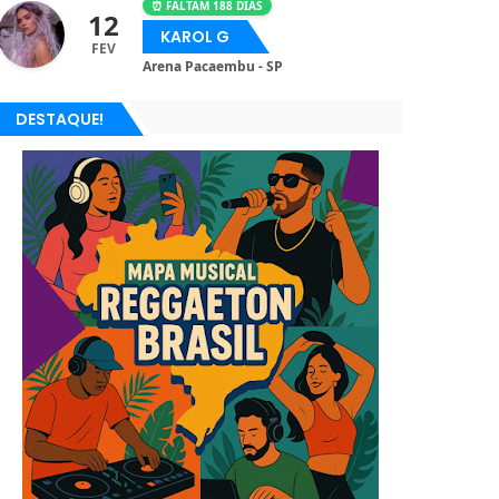
⏰ FALTAM 188 DIAS
12
KAROL G
FEV
Arena Pacaembu - SP
DESTAQUE!