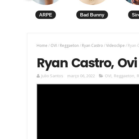
ARPE
Bad Bunny
Sir
Home
/
OVI
/
Reggaeton
/
Ryan Castro
/
Videoclipe
/
Ryan C
Ryan Castro, Ovi
Julio Santos
março 06, 2022
OVI
,
Reggaeton
,
R