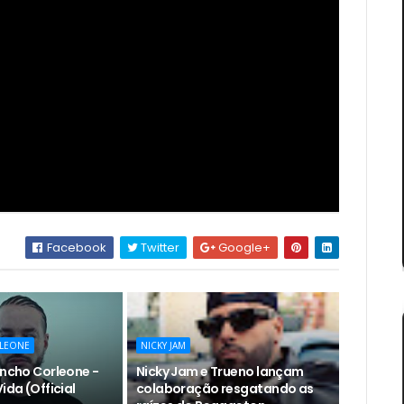
Facebook
Twitter
Google+
LEONE
NICKY JAM
encho Corleone -
Nicky Jam e Trueno lançam
ida (Official
colaboração resgatando as