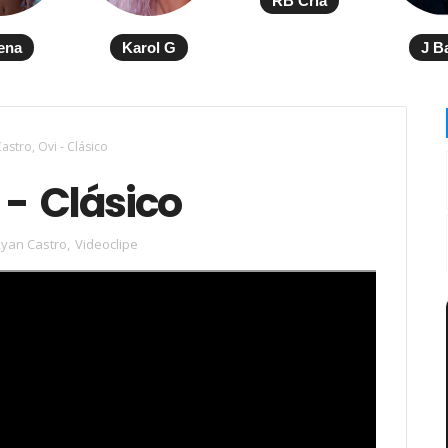
RB Cria
ena
Karol G
J B
astro, Ovi - Clásico
 - Clásico
yan Castro
,
Videoclipe