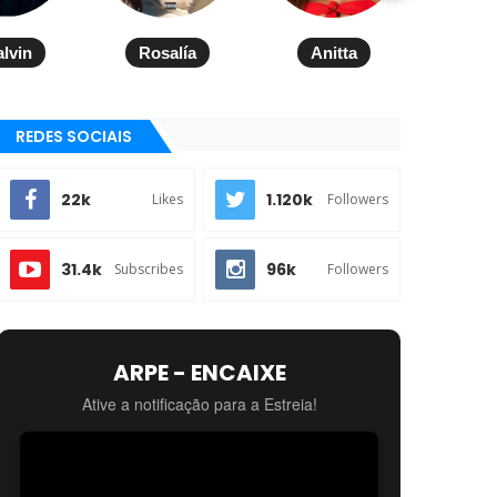
alvin
Rosalía
Anitta
REDES SOCIAIS
22k
1.120k
Likes
Followers
31.4k
96k
Subscribes
Followers
ARPE - ENCAIXE
Ative a notificação para a Estreia!