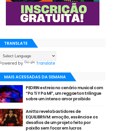
TRANSLATE
Powered by
Translate
MAIS ACESSADAS DA SEMANA
PEDRIN estreia no cenário musical com
“Pa Ti Y Pa Mí”, um reggaeton trilingue
sobre um intenso amor proibido
Anitta revela bastidores de
EQUILIBRIVM: emoção, essência e os
desafios de um projeto feito por
paixão sem focar em lucros