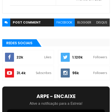
POST
COMMENT
FACEBOOK
BLOGGER
DISQUS
REDES SOCIAIS
22k
1.120k
Likes
Followers
31.4k
96k
Subscribes
Followers
ARPE - ENCAIXE
Ative a notificação para a Estreia!