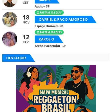
SET
Audio - SP
⏰ FALTAM 102 DIAS
18
CA7RIEL & PACO AMOROSO
NOV
Espaço Unimed -SP
⏰ FALTAM 188 DIAS
12
KAROL G
FEV
Arena Pacaembu - SP
DESTAQUE!