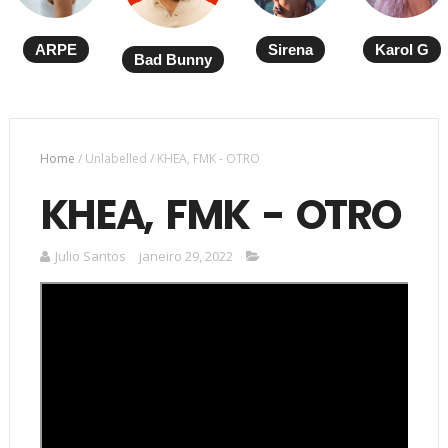
ARPE
Sirena
Karol G
Bad Bunny
Home
/
Unlabelled
/
KHEA, FMK - OTRO
KHEA, FMK - OTRO
Julio Santos
janeiro 29, 2022