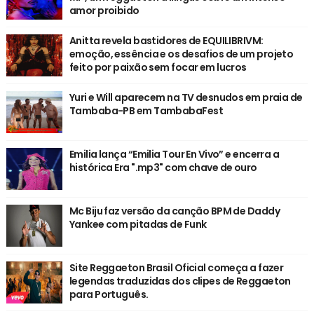
amor proibido
Anitta revela bastidores de EQUILIBRIVM:
emoção, essência e os desafios de um projeto
feito por paixão sem focar em lucros
Yuri e Will aparecem na TV desnudos em praia de
Tambaba-PB em TambabaFest
Emilia lança “Emilia Tour En Vivo” e encerra a
histórica Era ".mp3" com chave de ouro
Mc Biju faz versão da canção BPM de Daddy
Yankee com pitadas de Funk
Site Reggaeton Brasil Oficial começa a fazer
legendas traduzidas dos clipes de Reggaeton
para Português.