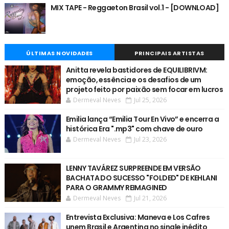
MIX TAPE - Reggaeton Brasil vol.1 - [DOWNLOAD]
ÚLTIMAS NOVIDADES
PRINCIPAIS ARTISTAS
Anitta revela bastidores de EQUILIBRIVM:
emoção, essência e os desafios de um
projeto feito por paixão sem focar em lucros
Dermeval Neves
Jul 25, 2026
Emilia lança “Emilia Tour En Vivo” e encerra a
histórica Era ".mp3" com chave de ouro
Dermeval Neves
Jul 23, 2026
LENNY TAVÁREZ SURPREENDE EM VERSÃO
BACHATA DO SUCESSO "FOLDED" DE KEHLANI
PARA O GRAMMY REIMAGINED
Dermeval Neves
Jul 21, 2026
Entrevista Exclusiva: Maneva e Los Cafres
unem Brasil e Argentina no single inédito