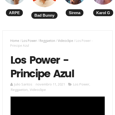
ARPE
Sirena
Karol G
Bad Bunny
Home
/
Los Power
/
Reggaeton
/
Videoclipe
/
Los Power -
Principe Azul
Los Power -
Principe Azul
Julio Santos
novembro 11, 2021
Los Power
,
Reggaeton
,
Videoclipe