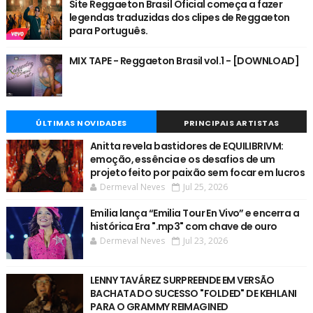
Site Reggaeton Brasil Oficial começa a fazer
legendas traduzidas dos clipes de Reggaeton
para Português.
MIX TAPE - Reggaeton Brasil vol.1 - [DOWNLOAD]
ÚLTIMAS NOVIDADES
PRINCIPAIS ARTISTAS
Anitta revela bastidores de EQUILIBRIVM:
emoção, essência e os desafios de um
projeto feito por paixão sem focar em lucros
Dermeval Neves
Jul 25, 2026
Emilia lança “Emilia Tour En Vivo” e encerra a
histórica Era ".mp3" com chave de ouro
Dermeval Neves
Jul 23, 2026
LENNY TAVÁREZ SURPREENDE EM VERSÃO
BACHATA DO SUCESSO "FOLDED" DE KEHLANI
PARA O GRAMMY REIMAGINED