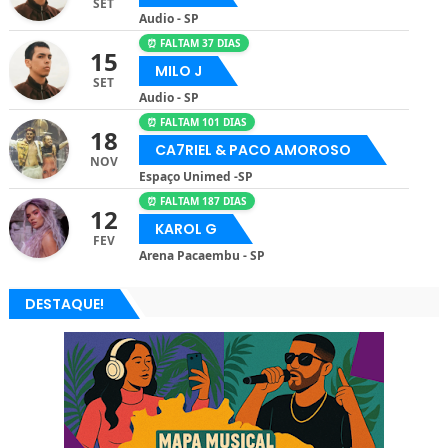
SET
Audio - SP
⏰ FALTAM 37 DIAS
15
MILO J
SET
Audio - SP
⏰ FALTAM 101 DIAS
18
CA7RIEL & PACO AMOROSO
NOV
Espaço Unimed -SP
⏰ FALTAM 187 DIAS
12
KAROL G
FEV
Arena Pacaembu - SP
DESTAQUE!