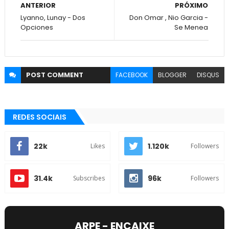
ANTERIOR
PRÓXIMO
Lyanno, Lunay - Dos
Don Omar , Nio Garcia -
Opciones
Se Menea
POST
COMMENT
FACEBOOK
BLOGGER
DISQUS
REDES SOCIAIS
22k
1.120k
Likes
Followers
31.4k
96k
Subscribes
Followers
ARPE - ENCAIXE