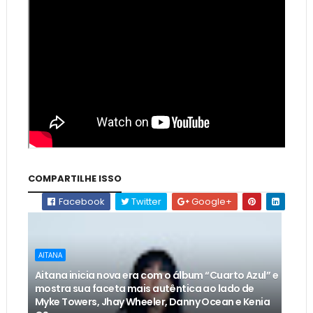
COMPARTILHE ISSO
Facebook
Twitter
Google+
AITANA
Aitana inicia nova era com o álbum “Cuarto Azul” e
mostra sua faceta mais autêntica ao lado de
Myke Towers, Jhay Wheeler, Danny Ocean e Kenia