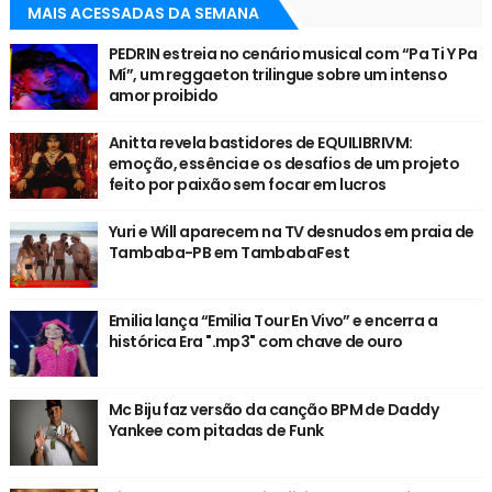
MAIS ACESSADAS DA SEMANA
PEDRIN estreia no cenário musical com “Pa Ti Y Pa
Mí”, um reggaeton trilingue sobre um intenso
amor proibido
Anitta revela bastidores de EQUILIBRIVM:
emoção, essência e os desafios de um projeto
feito por paixão sem focar em lucros
Yuri e Will aparecem na TV desnudos em praia de
Tambaba-PB em TambabaFest
Emilia lança “Emilia Tour En Vivo” e encerra a
histórica Era ".mp3" com chave de ouro
Mc Biju faz versão da canção BPM de Daddy
Yankee com pitadas de Funk