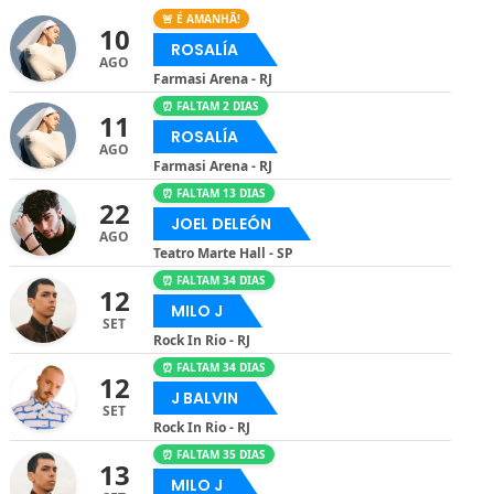
🚨 É AMANHÃ!
10
ROSALÍA
AGO
Farmasi Arena - RJ
⏰ FALTAM 2 DIAS
11
ROSALÍA
AGO
Farmasi Arena - RJ
⏰ FALTAM 13 DIAS
22
JOEL DELEÓN
AGO
Teatro Marte Hall - SP
⏰ FALTAM 34 DIAS
12
MILO J
SET
Rock In Rio - RJ
⏰ FALTAM 34 DIAS
12
J BALVIN
SET
Rock In Rio - RJ
⏰ FALTAM 35 DIAS
13
MILO J