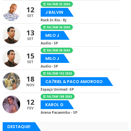
⏰ FALTAM 35 DIAS
12
J BALVIN
SET
Rock In Rio - RJ
⏰ FALTAM 36 DIAS
13
MILO J
SET
Audio - SP
⏰ FALTAM 38 DIAS
15
MILO J
SET
Audio - SP
⏰ FALTAM 102 DIAS
18
CA7RIEL & PACO AMOROSO
NOV
Espaço Unimed -SP
⏰ FALTAM 188 DIAS
12
KAROL G
FEV
Arena Pacaembu - SP
DESTAQUE!