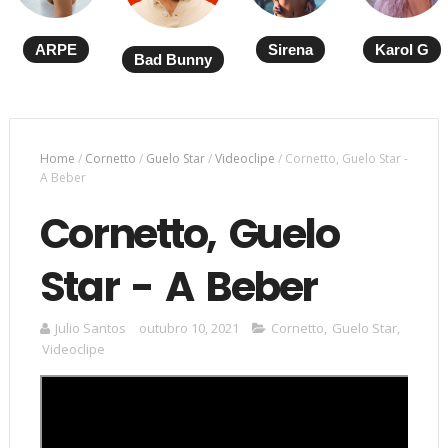
ARPE
Sirena
Karol G
Bad Bunny
Home
/
Cornetto
/
Guelo Star
/
Videoclipe
/
Cornetto, Guelo Star -
A Beber
Cornetto, Guelo
Star - A Beber
Julio Santos
outubro 10, 2021
Cornetto
,
Guelo Star
,
Videoclipe