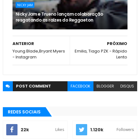
NICKY JAM
Nicky Jam e Trueno lançam colaboração
resgatando as raízes do Reggaeton
ANTERIOR
PRÓXIMO
Young Blade,Bryant Myers
Emilia, Tiago PZK - Rápido
- Instagram
Lento
POST
COMMENT
FACEBOOK
BLOGGER
DISQUS
REDES SOCIAIS
22k
1.120k
Likes
Followers