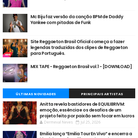
Mc Biju faz versão da canção BPM de Daddy
Yankee com pitadas de Funk
Site Reggaeton Brasil Oficial começa a fazer
legendas traduzidas dos clipes de Reggaeton
para Português.
MIX TAPE - Reggaeton Brasil vol.1 - [DOWNLOAD]
ÚLTIMAS NOVIDADES
PRINCIPAIS ARTISTAS
Anitta revela bastidores de EQUILIBRIVM:
emoção, essência e os desafios de um
projeto feito por paixão sem focar em lucros
Dermeval Neves
Jul 25, 2026
Emilia lança “Emilia Tour En Vivo” e encerra a