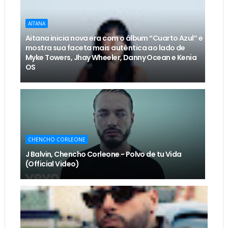
AITANA
Aitana inicia nova era com o álbum “Cuarto Azul” e
mostra sua faceta mais autêntica ao lado de
Myke Towers, Jhay Wheeler, Danny Ocean e Kenia
OS
CHENCHO CORLEONE
J Balvin, Chencho Corleone - Polvo de tu Vida
(Official Video)