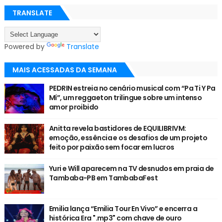
TRANSLATE
Powered by
Translate
MAIS ACESSADAS DA SEMANA
PEDRIN estreia no cenário musical com “Pa Ti Y Pa
Mí”, um reggaeton trilingue sobre um intenso
amor proibido
Anitta revela bastidores de EQUILIBRIVM:
emoção, essência e os desafios de um projeto
feito por paixão sem focar em lucros
Yuri e Will aparecem na TV desnudos em praia de
Tambaba-PB em TambabaFest
Emilia lança “Emilia Tour En Vivo” e encerra a
histórica Era ".mp3" com chave de ouro