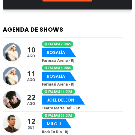
AGENDA DE SHOWS
⏰ FALTAM 2 DIAS
10
ROSALÍA
AGO
Farmasi Arena - RJ
⏰ FALTAM 3 DIAS
11
ROSALÍA
AGO
Farmasi Arena - RJ
⏰ FALTAM 14 DIAS
22
JOEL DELEÓN
AGO
Teatro Marte Hall - SP
⏰ FALTAM 35 DIAS
12
MILO J
SET
Rock In Rio - RJ