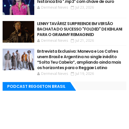
histórica Era ".mp3" com chave de ouro
Dermeval Neves
Jul 23, 2026
LENNY TAVÁREZ SURPREENDE EM VERSÃO
BACHATA DO SUCESSO "FOLDED" DE KEHLANI
PARA O GRAMMY REIMAGINED
Dermeval Neves
Jul 21, 2026
Entrevista Exclusiva: Maneva e Los Cafres
unem Brasil e Argentina no single inédito
“Solta Teu Cabelo”, ampliando ainda mais
os horizontes para o Reggae Latino
Dermeval Neves
Jul 19, 2026
PODCAST REGGETON BRASIL