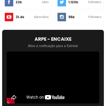
22k
1.120k
Likes
Followers
31.4k
96k
Subscribes
Followers
ARPE - ENCAIXE
Ative a notificação para a Estreia!