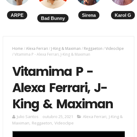
ARPE
Sirena
Karol G
Bad Bunny
Home
/
Alexa Ferrari
/
J-King & Maximan
/
Reggaeton
/
Videoclipe
/
Vitamima P - Alexa Ferrari, J-King & Maximan
Vitamima P -
Alexa Ferrari, J-
King & Maximan
Julio Santos
outubro 25, 2021
Alexa Ferrari
,
J-King &
Maximan
,
Reggaeton
,
Videoclipe