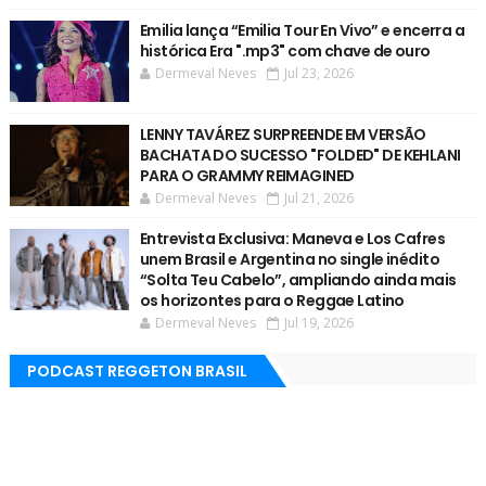
Emilia lança “Emilia Tour En Vivo” e encerra a
histórica Era ".mp3" com chave de ouro
Dermeval Neves
Jul 23, 2026
LENNY TAVÁREZ SURPREENDE EM VERSÃO
BACHATA DO SUCESSO "FOLDED" DE KEHLANI
PARA O GRAMMY REIMAGINED
Dermeval Neves
Jul 21, 2026
Entrevista Exclusiva: Maneva e Los Cafres
unem Brasil e Argentina no single inédito
“Solta Teu Cabelo”, ampliando ainda mais
os horizontes para o Reggae Latino
Dermeval Neves
Jul 19, 2026
PODCAST REGGETON BRASIL