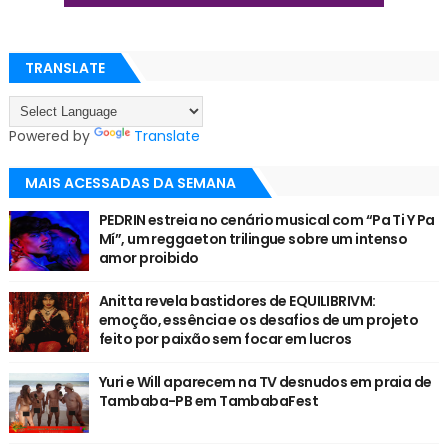
TRANSLATE
Powered by
Translate
MAIS ACESSADAS DA SEMANA
PEDRIN estreia no cenário musical com “Pa Ti Y Pa
Mí”, um reggaeton trilingue sobre um intenso
amor proibido
Anitta revela bastidores de EQUILIBRIVM:
emoção, essência e os desafios de um projeto
feito por paixão sem focar em lucros
Yuri e Will aparecem na TV desnudos em praia de
Tambaba-PB em TambabaFest