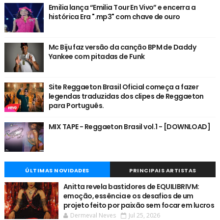
Emilia lança “Emilia Tour En Vivo” e encerra a
histórica Era ".mp3" com chave de ouro
Mc Biju faz versão da canção BPM de Daddy
Yankee com pitadas de Funk
Site Reggaeton Brasil Oficial começa a fazer
legendas traduzidas dos clipes de Reggaeton
para Português.
MIX TAPE - Reggaeton Brasil vol.1 - [DOWNLOAD]
ÚLTIMAS NOVIDADES
PRINCIPAIS ARTISTAS
Anitta revela bastidores de EQUILIBRIVM:
emoção, essência e os desafios de um
projeto feito por paixão sem focar em lucros
Dermeval Neves
Jul 25, 2026