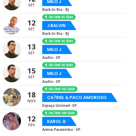
MILO J
SET
Rock In Rio - RJ
⏰ FALTAM 35 DIAS
12
J BALVIN
SET
Rock In Rio - RJ
⏰ FALTAM 36 DIAS
13
MILO J
SET
Audio - SP
⏰ FALTAM 38 DIAS
15
MILO J
SET
Audio - SP
⏰ FALTAM 102 DIAS
18
CA7RIEL & PACO AMOROSO
NOV
Espaço Unimed -SP
⏰ FALTAM 188 DIAS
12
KAROL G
FEV
Arena Pacaembu - SP