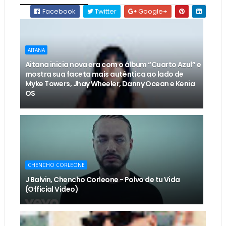
Facebook
Twitter
Google+
AITANA
Aitana inicia nova era com o álbum “Cuarto Azul” e
mostra sua faceta mais autêntica ao lado de
Myke Towers, Jhay Wheeler, Danny Ocean e Kenia
OS
CHENCHO CORLEONE
J Balvin, Chencho Corleone - Polvo de tu Vida
(Official Video)