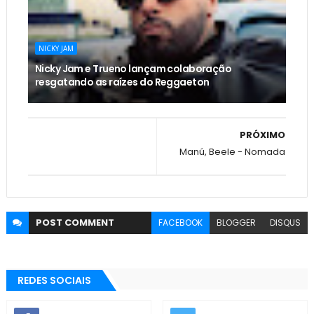
NICKY JAM
Nicky Jam e Trueno lançam colaboração
resgatando as raízes do Reggaeton
PRÓXIMO
Manú, Beele - Nomada
POST
COMMENT
FACEBOOK
BLOGGER
DISQUS
REDES SOCIAIS