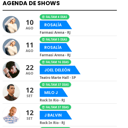
AGENDA DE SHOWS
⏰ FALTAM 4 DIAS
10
ROSALÍA
AGO
Farmasi Arena - RJ
⏰ FALTAM 5 DIAS
11
ROSALÍA
AGO
Farmasi Arena - RJ
⏰ FALTAM 16 DIAS
22
JOEL DELEÓN
AGO
Teatro Marte Hall - SP
⏰ FALTAM 37 DIAS
12
MILO J
SET
Rock In Rio - RJ
⏰ FALTAM 37 DIAS
12
J BALVIN
SET
Rock In Rio - RJ