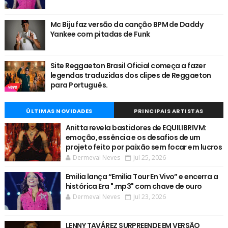
Mc Biju faz versão da canção BPM de Daddy
Yankee com pitadas de Funk
Site Reggaeton Brasil Oficial começa a fazer
legendas traduzidas dos clipes de Reggaeton
para Português.
ÚLTIMAS NOVIDADES
PRINCIPAIS ARTISTAS
Anitta revela bastidores de EQUILIBRIVM:
emoção, essência e os desafios de um
projeto feito por paixão sem focar em lucros
Dermeval Neves
Jul 25, 2026
Emilia lança “Emilia Tour En Vivo” e encerra a
histórica Era ".mp3" com chave de ouro
Dermeval Neves
Jul 23, 2026
LENNY TAVÁREZ SURPREENDE EM VERSÃO