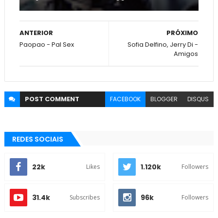
ANTERIOR
PRÓXIMO
Paopao - Pal Sex
Sofia Delfino, Jerry Di -
Amigos
POST
COMMENT
FACEBOOK
BLOGGER
DISQUS
REDES SOCIAIS
22k
1.120k
Likes
Followers
31.4k
96k
Subscribes
Followers