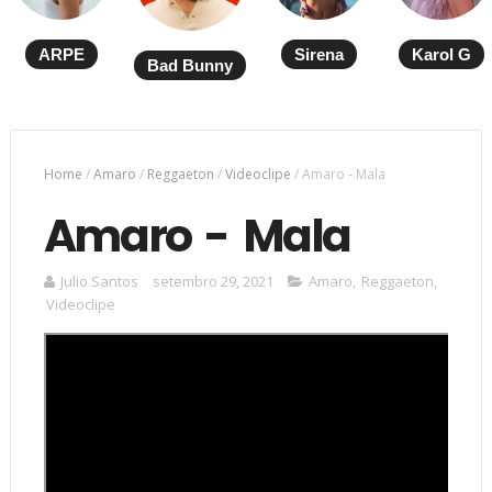
ARPE
Sirena
Karol G
Bad Bunny
Home
/
Amaro
/
Reggaeton
/
Videoclipe
/
Amaro - Mala
Amaro - Mala
Julio Santos
setembro 29, 2021
Amaro
,
Reggaeton
,
Videoclipe