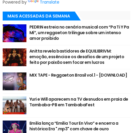
Powered by
Translate
MAIS ACESSADAS DA SEMANA
PEDRIN estreia no cenário musical com “Pa Ti Y Pa
Mí”, um reggaeton trilingue sobre um intenso
amor proibido
Anitta revela bastidores de EQUILIBRIVM:
emoção, essência e os desafios de um projeto
feito por paixão sem focar em lucros
MIX TAPE - Reggaeton Brasil vol.1 - [DOWNLOAD]
Yuri e Will aparecem na TV desnudos em praia de
Tambaba-PB em TambabaFest
Emilia lança “Emilia Tour En Vivo” e encerra a
histórica Era ".mp3" com chave de ouro