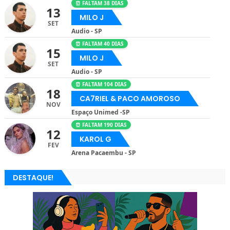
⏰ FALTAM 38 DIAS
13
MILO J
SET
Audio - SP
⏰ FALTAM 40 DIAS
15
MILO J
SET
Audio - SP
⏰ FALTAM 104 DIAS
18
CA7RIEL & PACO AMOROSO
NOV
Espaço Unimed -SP
⏰ FALTAM 190 DIAS
12
KAROL G
FEV
Arena Pacaembu - SP
DESTAQUE!