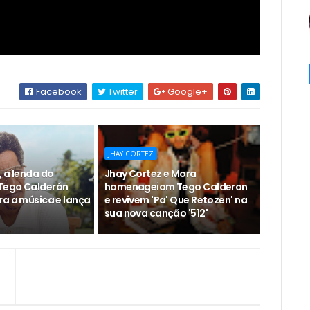
Facebook
Twitter
Google+
JHAY CORTEZ
 a lenda do
Jhay Cortez e Mora
Tego Calderón
homenageiam Tego Calderon
ra a música e lança
e revivem 'Pa' Que Retozen' na
sua nova canção '512'