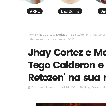
ARPE
Bad Bunny
Sir
Home
/
Jhay Cortez
/
Notícias
/
Tego Calderon
/
Jhay Cort
Retozen' na sua nova canção '512'
Jhay Cortez e 
Tego Calderon e 
Retozen' na sua 
Dermeval Neves
abril 14, 2021
Jhay Cortez
,
No