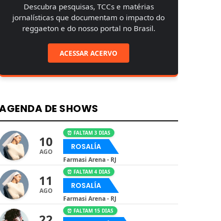
Descubra pesquisas, TCCs e matérias
jornalísticas que documentam o impacto do
reggaeton e do nosso portal no Brasil.
ACESSAR ACERVO
AGENDA DE SHOWS
⏰ FALTAM 3 DIAS
10
ROSALÍA
AGO
Farmasi Arena - RJ
⏰ FALTAM 4 DIAS
11
ROSALÍA
AGO
Farmasi Arena - RJ
⏰ FALTAM 15 DIAS
22