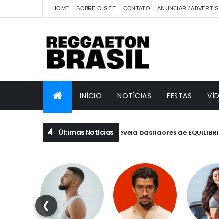
HOME
SOBRE O SITE
CONTATO
ANUNCIAR / ADVERTIS
INÍCIO
NOTÍCIAS
FESTAS
VÍ
Últimas Notícias
Anitta revela bastidores de EQUILIBRIVM: emoç
ANITTA
❮