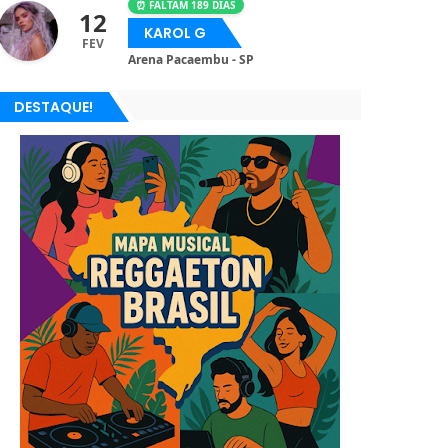
⏰ FALTAM 189 DIAS
12
KAROL G
FEV
Arena Pacaembu - SP
DESTAQUE!