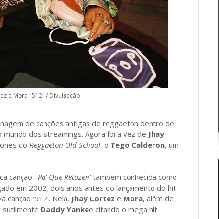
tez e Mora "512" / Divulgação
enagem de canções antigas de reggaeton dentro de
o mundo dos streamings. Agora foi a vez de
Jhay
cones do
Reggaeton Old School
, o
Tego Calderon
, um
ica canção '
Pa' Que Retozen'
também conhecida como
çado em 2002, dois anos antes do lançamento do hit
va canção '512'. Nela,
Jhay Cortez
e
Mora
, além de
 sutilmente
Daddy Yanke
e citando o mega hit