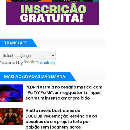
TRANSLATE
Powered by
Translate
MAIS ACESSADAS DA SEMANA
PEDRIN estreia no cenário musical com
“Pa Ti Y Pa Mí”, um reggaeton trilingue
sobre um intenso amor proibido
Anitta revela bastidores de
EQUILIBRIVM: emoção, essência e os
desafios de um projeto feito por
paixão sem focar em lucros