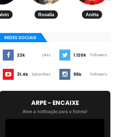
alvin
Rosalía
Anitta
REDES SOCIAIS
22k
1.120k
Likes
Followers
31.4k
96k
Subscribes
Followers
ARPE - ENCAIXE
Ative a notificação para a Estreia!