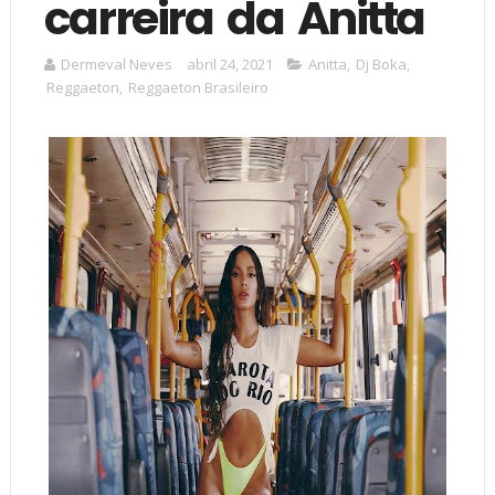
carreira da Anitta
Dermeval Neves
abril 24, 2021
Anitta
,
Dj Boka
,
Reggaeton
,
Reggaeton Brasileiro