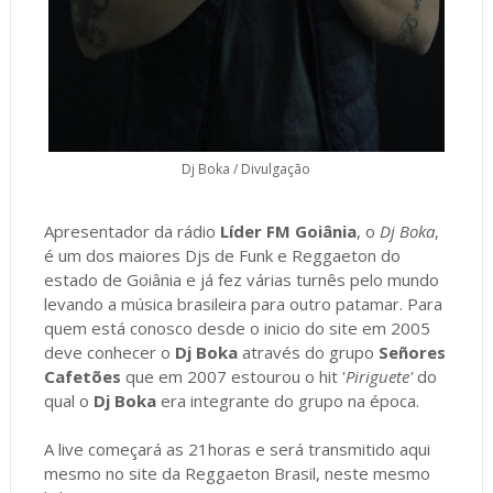
Dj Boka / Divulgação
Apresentador da rádio
Líder FM Goiânia
, o
Dj Boka
,
é um dos maiores Djs de Funk e Reggaeton do
estado de Goiânia e já fez várias turnês pelo mundo
levando a música brasileira para outro patamar. Para
quem está conosco desde o inicio do site em 2005
deve conhecer o
Dj Boka
através do grupo
Señores
Cafetões
que em 2007 estourou o hit '
Piriguete'
do
qual o
Dj Boka
era integrante do grupo na época.
A live começará as 21horas e será transmitido aqui
mesmo no site da Reggaeton Brasil, neste mesmo