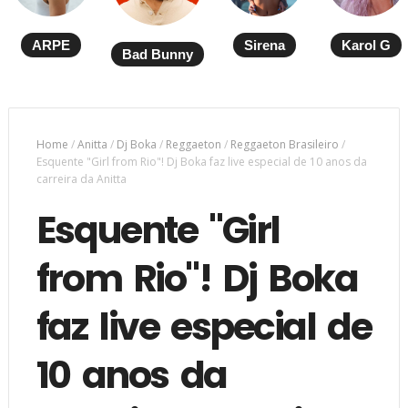
ARPE
Sirena
Karol G
Bad Bunny
Home
/
Anitta
/
Dj Boka
/
Reggaeton
/
Reggaeton Brasileiro
/
Esquente "Girl from Rio"! Dj Boka faz live especial de 10 anos da
carreira da Anitta
Esquente "Girl
from Rio"! Dj Boka
faz live especial de
10 anos da