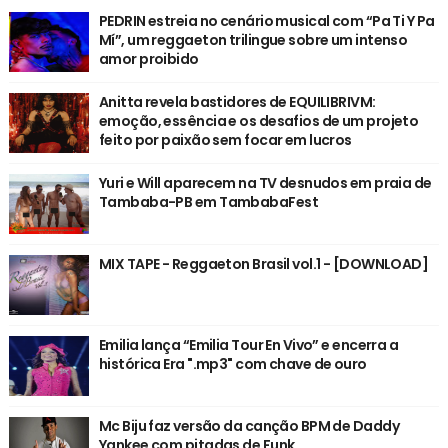
PEDRIN estreia no cenário musical com “Pa Ti Y Pa
Mí”, um reggaeton trilingue sobre um intenso
amor proibido
Anitta revela bastidores de EQUILIBRIVM:
emoção, essência e os desafios de um projeto
feito por paixão sem focar em lucros
Yuri e Will aparecem na TV desnudos em praia de
Tambaba-PB em TambabaFest
MIX TAPE - Reggaeton Brasil vol.1 - [DOWNLOAD]
Emilia lança “Emilia Tour En Vivo” e encerra a
histórica Era ".mp3" com chave de ouro
Mc Biju faz versão da canção BPM de Daddy
Yankee com pitadas de Funk