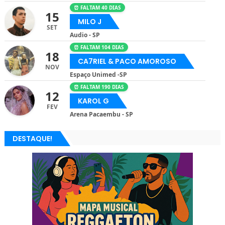
⏰ FALTAM 40 DIAS
15
MILO J
SET
Audio - SP
⏰ FALTAM 104 DIAS
18
CA7RIEL & PACO AMOROSO
NOV
Espaço Unimed -SP
⏰ FALTAM 190 DIAS
12
KAROL G
FEV
Arena Pacaembu - SP
DESTAQUE!