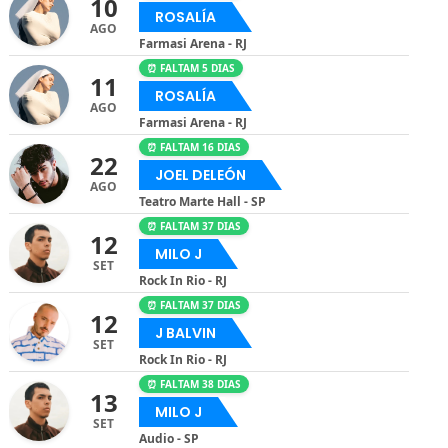
10
ROSALÍA
AGO
Farmasi Arena - RJ
⏰ FALTAM 5 DIAS
11
ROSALÍA
AGO
Farmasi Arena - RJ
⏰ FALTAM 16 DIAS
22
JOEL DELEÓN
AGO
Teatro Marte Hall - SP
⏰ FALTAM 37 DIAS
12
MILO J
SET
Rock In Rio - RJ
⏰ FALTAM 37 DIAS
12
J BALVIN
SET
Rock In Rio - RJ
⏰ FALTAM 38 DIAS
13
MILO J
SET
Audio - SP