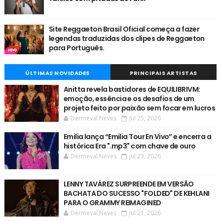
Site Reggaeton Brasil Oficial começa a fazer
legendas traduzidas dos clipes de Reggaeton
para Português.
ÚLTIMAS NOVIDADES
PRINCIPAIS ARTISTAS
Anitta revela bastidores de EQUILIBRIVM:
emoção, essência e os desafios de um
projeto feito por paixão sem focar em lucros
Dermeval Neves
Jul 25, 2026
Emilia lança “Emilia Tour En Vivo” e encerra a
histórica Era ".mp3" com chave de ouro
Dermeval Neves
Jul 23, 2026
LENNY TAVÁREZ SURPREENDE EM VERSÃO
BACHATA DO SUCESSO "FOLDED" DE KEHLANI
PARA O GRAMMY REIMAGINED
Dermeval Neves
Jul 21, 2026