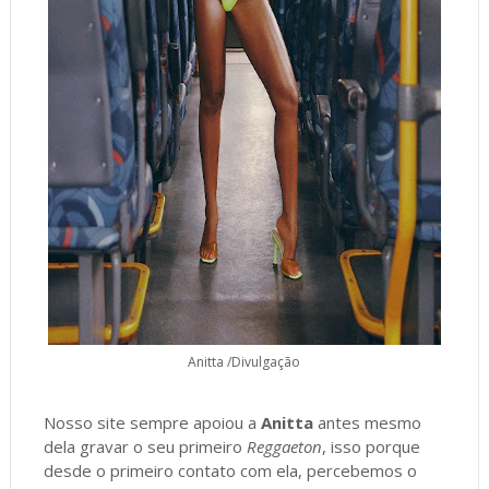
Anitta /Divulgação
Nosso site sempre apoiou a
Anitta
antes mesmo
dela gravar o seu primeiro
Reggaeton
, isso porque
desde o primeiro contato com ela, percebemos o